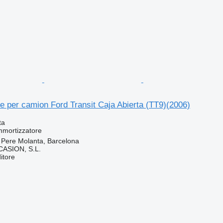
 per camion Ford Transit Caja Abierta (TT9)(2006)
ta
mmortizzatore
 Pere Molanta, Barcelona
ASION, S.L.
itore