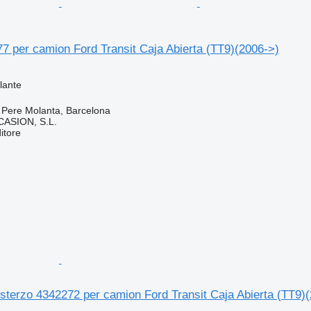
7 per camion Ford Transit Caja Abierta (TT9)(2006->)
lante
 Pere Molanta, Barcelona
ASION, S.L.
itore
 sterzo 4342272 per camion Ford Transit Caja Abierta (TT9)