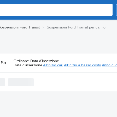
Sospensioni Ford Transit
Sospensioni Ford Transit per camion
Ordinare
:
Data d'inserzione
:
Sospensioni Ford Transit per camion
Data d'inserzione
All'inizio cari
All'inizio a basso costo
Anno di c