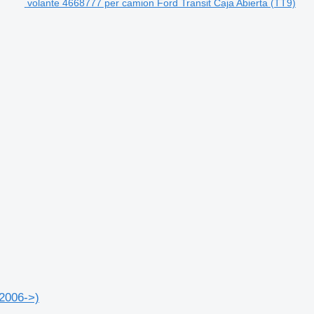
volante 4668777 per camion Ford Transit Caja Abierta (TT9)
(2006->)