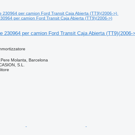
30964 per camion Ford Transit Caja Abierta (TT9)(2006->)
e 230964 per camion Ford Transit Caja Abierta (TT9)(2006-
mmortizzatore
 Pere Molanta, Barcelona
ASION, S.L.
itore