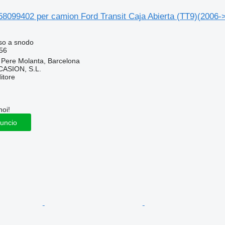
58099402 per camion Ford Transit Caja Abierta (TT9)(2006-
so a snodo
56
 Pere Molanta, Barcelona
ASION, S.L.
itore
noi!
nuncio