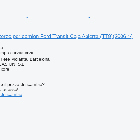
rzo per camion Ford Transit Caja Abierta (TT9)(2006->)
ta
ompa servosterzo
 Pere Molanta, Barcelona
ASION, S.L.
itore
re il pezzo di ricambio?
ta adesso!
 di ricambio