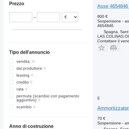
Prezzo
Sprinter
N-series
Asse 4654846 p
Unimog
VNL
800 €
–
Vito
Sospensione - a
4654846
Spagna, Sant
LAS COLINAS OC
Contattare il vend
Tipo dell'annuncio
vendita
dal produttore
leasing
credito
rata
permuta (scambio con pagamento
5
aggiuntivo)
scambio
Ammortizzator
70 €
Sospensione - a
Anno di costruzione