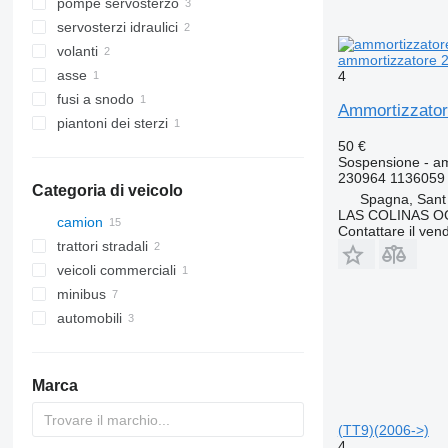
pompe servosterzo
servosterzi idraulici
volanti
ammortizzatore 2
asse
4
fusi a snodo
Ammortizzator
piantoni dei sterzi
50 €
Sospensione - a
230964 1136059
Categoria di veicolo
Spagna, Sant
LAS COLINAS OC
camion
Contattare il vend
trattori stradali
veicoli commerciali
minibus
automobili
Marca
(TT9)(2006->)
4