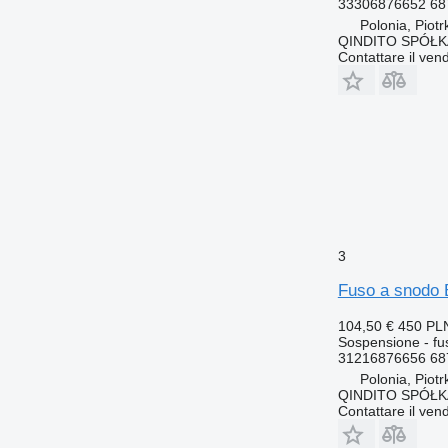
33306876652 68
Polonia, Piot
QINDITO SPÓŁ
Contattare il vend
3
Fuso a snodo
104,50 €
450 PL
Sospensione - fu
31216876656 68
Polonia, Piot
QINDITO SPÓŁ
Contattare il vend