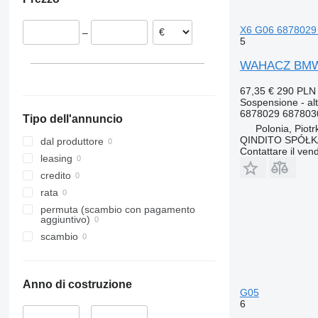
X6 G06 6878029
–
5
WAHACZ BMW T
67,35 €
290 PLN
Sospensione - alt
6878029 687803
Tipo dell'annuncio
Polonia, Piot
QINDITO SPÓŁ
dal produttore
Contattare il vend
leasing
credito
rata
permuta (scambio con pagamento
aggiuntivo)
scambio
Anno di costruzione
G05
6