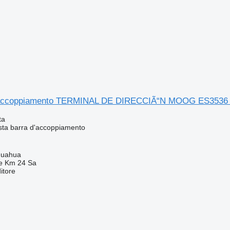
d'accoppiamento TERMINAL DE DIRECCIÃ“N MOOG ES3536 p
ta
sta barra d'accoppiamento
huahua
e Km 24 Sa
itore