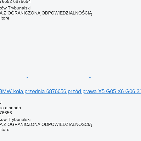
76652 6876654
rków Trybunalski
KA Z OGRANICZONĄ ODPOWIEDZIALNOŚCIĄ
itore
 BMW koła przednia 6876656 przód prawa X5 G05 X6 G06 
N
so a snodo
76656
rków Trybunalski
KA Z OGRANICZONĄ ODPOWIEDZIALNOŚCIĄ
itore