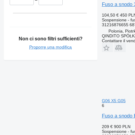
–
Fuso a snodo
104,50 €
450 PL
Sospensione - fu
31216876655 68
Polonia, Piot
QINDITO SPÓŁ
Non ci sono filtri sufficienti?
Contattare il vend
Proporre una modifica
G06 X5 G05
6
Fuso a snodo
209 €
900 PLN
Sospensione - fu