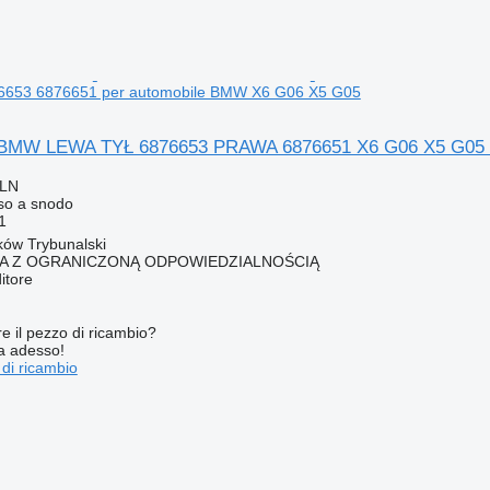
6653 6876651 per automobile BMW X6 G06 X5 G05
 BMW LEWA TYŁ 6876653 PRAWA 6876651 X6 G06 X5 G05 6
PLN
so a snodo
1
rków Trybunalski
KA Z OGRANICZONĄ ODPOWIEDZIALNOŚCIĄ
itore
re il pezzo di ricambio?
ta adesso!
 di ricambio