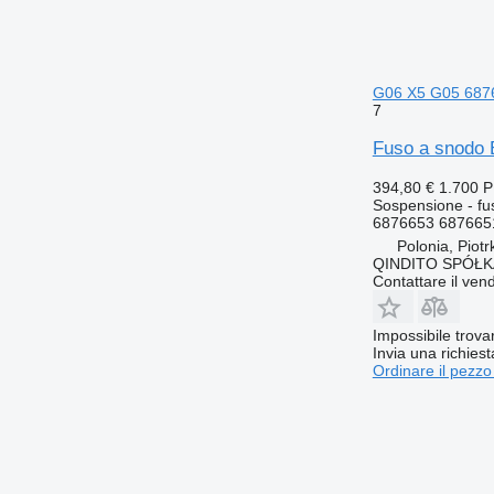
G06 X5 G05 687
7
Fuso a snodo
394,80 €
1.700 
Sospensione - fu
6876653 687665
Polonia, Piot
QINDITO SPÓŁ
Contattare il vend
Impossibile trova
Invia una richies
Ordinare il pezzo