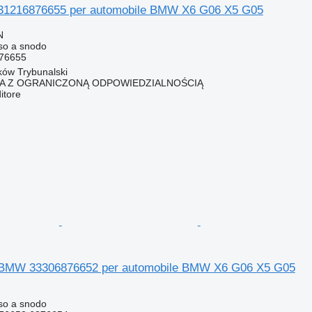
 31216876655 per automobile BMW X6 G06 X5 G05
N
so a snodo
76655
rków Trybunalski
KA Z OGRANICZONĄ ODPOWIEDZIALNOŚCIĄ
itore
 BMW 33306876652 per automobile BMW X6 G06 X5 G05
so a snodo