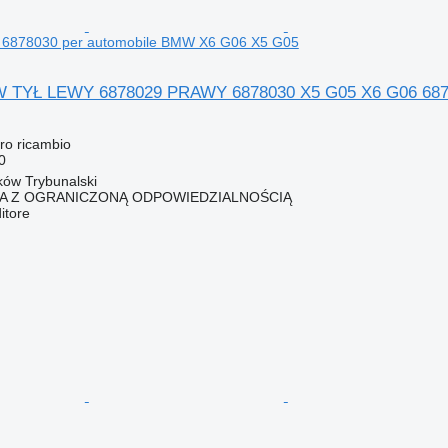
 6878030 per automobile BMW X6 G06 X5 G05
YŁ LEWY 6878029 PRAWY 6878030 X5 G05 X6 G06 68780
ro ricambio
0
rków Trybunalski
KA Z OGRANICZONĄ ODPOWIEDZIALNOŚCIĄ
itore