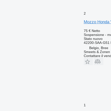
2
Mozzo Honda W
75 €
Netto
Sospensione - m
Stato
nuovo
42200-SAA-G51
Belgio, Bree
Smeets & Zonen 
Contattare il vend
1