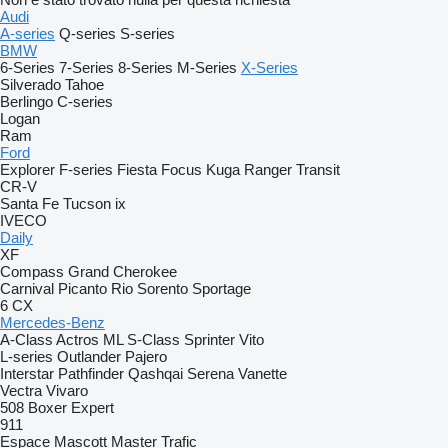
Audi
A-series
Q-series
S-series
BMW
6-Series
7-Series
8-Series
M-Series
X-Series
Silverado
Tahoe
Berlingo
C-series
Logan
Ram
Ford
Explorer
F-series
Fiesta
Focus
Kuga
Ranger
Transit
CR-V
Santa Fe
Tucson
ix
IVECO
Daily
XF
Compass
Grand Cherokee
Carnival
Picanto
Rio
Sorento
Sportage
6
CX
Mercedes-Benz
A-Class
Actros
ML
S-Class
Sprinter
Vito
L-series
Outlander
Pajero
Interstar
Pathfinder
Qashqai
Serena
Vanette
Vectra
Vivaro
508
Boxer
Expert
911
Espace
Mascott
Master
Trafic