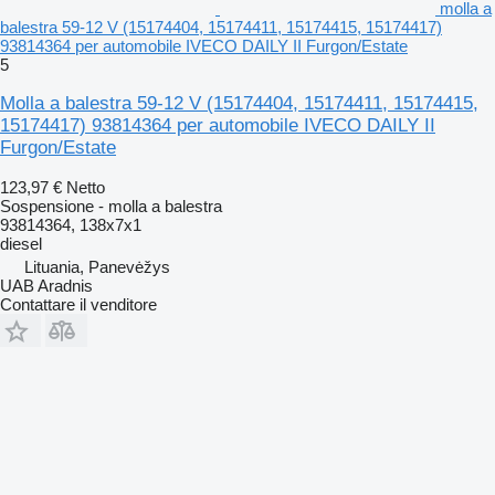
molla a
balestra 59-12 V (15174404, 15174411, 15174415, 15174417)
93814364 per automobile IVECO DAILY II Furgon/Estate
5
Molla a balestra 59-12 V (15174404, 15174411, 15174415,
15174417) 93814364 per automobile IVECO DAILY II
Furgon/Estate
123,97 €
Netto
Sospensione - molla a balestra
93814364, 138x7x1
diesel
Lituania, Panevėžys
UAB Aradnis
Contattare il venditore