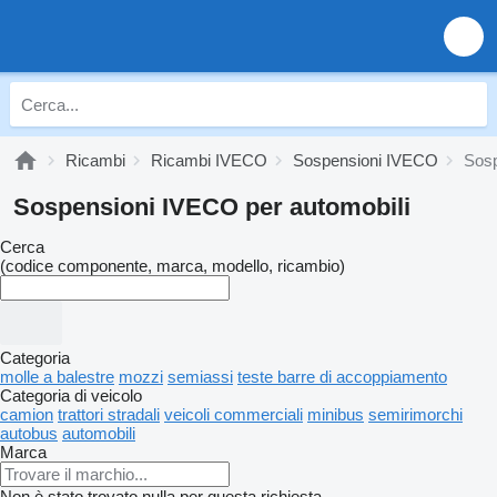
Ricambi
Ricambi IVECO
Sospensioni IVECO
Sosp
Sospensioni IVECO per automobili
Cerca
(codice componente, marca, modello, ricambio)
Categoria
molle a balestre
mozzi
semiassi
teste barre di accoppiamento
Categoria di veicolo
camion
trattori stradali
veicoli commerciali
minibus
semirimorchi
autobus
automobili
Marca
Non è stato trovato nulla per questa richiesta