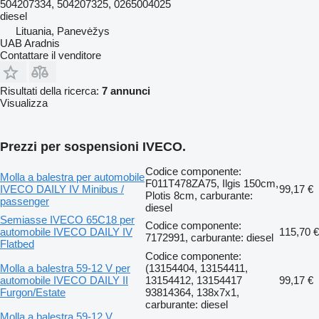
504207334, 504207325, 0265004025
diesel
Lituania, Panevėžys
UAB Aradnis
Contattare il venditore
Risultati della ricerca:
7 annunci
Visualizza
Prezzi per sospensioni IVECO.
Codice componente:
Molla a balestra per automobile
F011T478ZA75, Ilgis 150cm,
IVECO DAILY IV Minibus /
99,17 €
Plotis 8cm, carburante:
passenger
diesel
Semiasse IVECO 65C18 per
Codice componente:
automobile IVECO DAILY IV
115,70 €
7172991, carburante: diesel
Flatbed
Codice componente:
Molla a balestra 59-12 V per
(13154404, 13154411,
automobile IVECO DAILY II
13154412, 13154417
99,17 €
Furgon/Estate
93814364, 138x7x1,
carburante: diesel
Molla a balestra 59-12 V