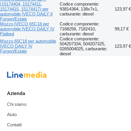
(15174404, 15174411,
Codice componente:
15174415, 15174417) per
93814364, 138x7x1,
123,97 €
automobile IVECO DAILY II
carburante: diesel
Furgon/Estate
Mozzo IVECO 65C18 per
Codice componente:
automobile IVECO DAILY IV
7168256, 7182410,
99,17 €
Flatbed
carburante: diesel
Codice componente:
Mozzo 65C18 per automobile
504207334, 504207325,
IVECO DAILY IV
123,97 €
0265004025, carburante:
Furgon/Estate
diesel
Azienda
Chi siamo
Aiuto
Contatti