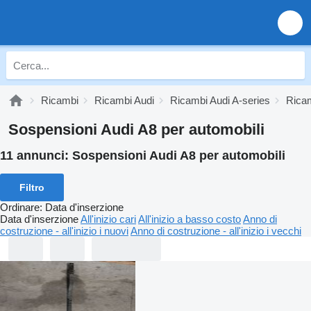
Ricambi
Ricambi Audi
Ricambi Audi A-series
Ricam
Sospensioni Audi A8 per automobili
11 annunci:
Sospensioni Audi A8 per automobili
Filtro
Ordinare
:
Data d'inserzione
Data d'inserzione
All'inizio cari
All'inizio a basso costo
Anno di
costruzione - all'inizio i nuovi
Anno di costruzione - all'inizio i vecchi