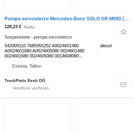
Pompa servosterzo Mercedes-Benz SOLO SR M890 (01.07-) 542009110 per autobus Optare Solo Sr, Tempo, Versa, Olymus, Toro (2004-)
128,23 €
Netto
Sospensione - pompa servosterzo
542009110 7685955252 A0024601480
diesel
A0024601680 A0024605080 0024601480
0024601680 0024605080 0014608080...
Estonia, Tallinn
TruckParts Eesti OÜ