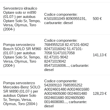
Servosterzo idraulico
Optare solo sr m890
Codice componente:
(01.07-) per autobus
KS01001049 8090955191,
500 €
Optare Solo Sr, Tempo,
carburante: diesel
Versa, Olymus, Toro
(2004-)
Codice componente:
Pompa servosterzo
7684955218 82.47101-6042
Bosch SOLO SR M960
82471016042 51.47101-
(01.07-) per autobus
7058 51471017058
141,13 €
Optare Solo Sr, Tempo,
82.47101-9042
Versa, Olymus, Toro
82471019042
(2004-)
85471016006..., carburante:
diesel
Codice componente:
Pompa servosterzo
542009110 7685955252
Mercedes-Benz SOLO
A0024601480 A0024601680
SR M890 (01.07-) per
A0024605080 0024601480
128,23 €
autobus Optare Solo
0024601680 0024605080
Sr, Tempo, Versa,
0014608080..., carburante:
Olymus, Toro (2004-)
diesel