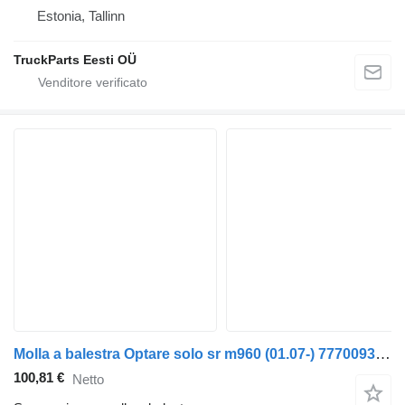
Estonia, Tallinn
TruckParts Eesti OÜ
Molla a balestra Optare solo sr m960 (01.07-) 77700932 per autobus Optare Solo Sr, Tempo, Versa, Olymus, Toro (2004-)
100,81 €
Netto