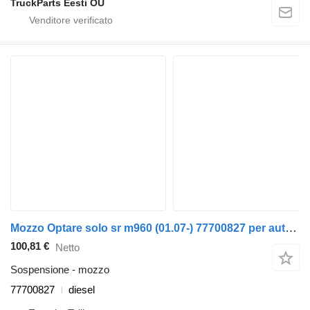
TruckParts Eesti OÜ
Mozzo Optare solo sr m960 (01.07-) 77700827 per autobus Optare Solo Sr, Tempo, Versa, Olymus, Toro (2004-)
100,81 €
Netto
Sospensione - mozzo
77700827
diesel