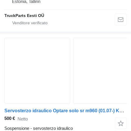
Estonia, Tallinn
TruckParts Eesti OÜ
Servosterzo idraulico Optare solo sr m960 (01.07-) KS01001049 per autobus Optare Solo Sr, Tempo, Versa, Olymus, Toro (2004-)
500 €
Netto
Sospensione - servosterzo idraulico