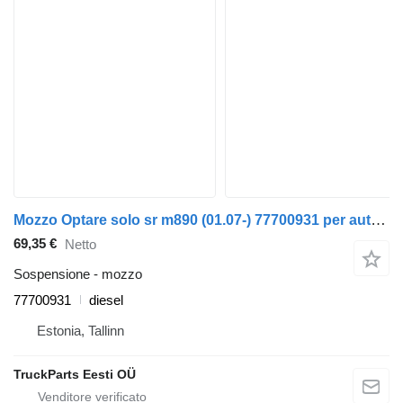
Mozzo Optare solo sr m890 (01.07-) 77700931 per autobus Optare Solo Sr, Tempo, Versa, Olymus, Toro (2004-)
69,35 €
Netto
Sospensione - mozzo
77700931
diesel
Estonia, Tallinn
TruckParts Eesti OÜ