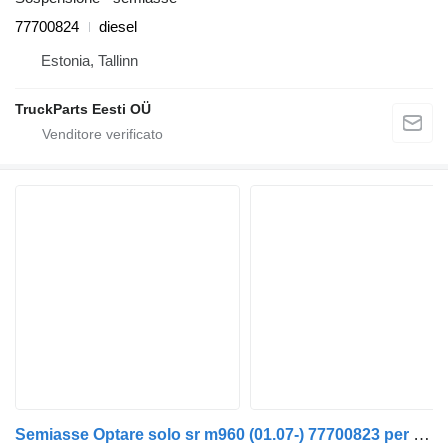
77700824
diesel
Estonia, Tallinn
TruckParts Eesti OÜ
Semiasse Optare solo sr m960 (01.07-) 77700823 per autobus Optare Solo Sr, Tempo, Versa, Olymus, Toro (2004-)