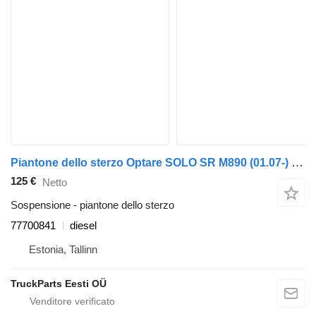
Piantone dello sterzo Optare SOLO SR M890 (01.07-) 77700841 per autobus Optare Solo Sr, Tempo, Versa, Olymus, Toro (2004-)
125 €
Netto
Sospensione - piantone dello sterzo
77700841
diesel
Estonia, Tallinn
TruckParts Eesti OÜ