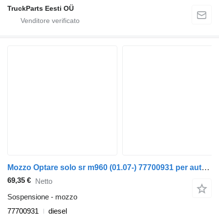
TruckParts Eesti OÜ
Mozzo Optare solo sr m960 (01.07-) 77700931 per autobus Optare Solo Sr, Tempo, Versa, Olymus, Toro (2004-)
69,35 €
Netto
Sospensione - mozzo
77700931
diesel