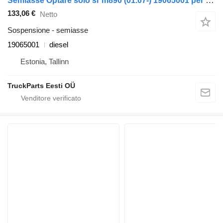
Semiasse Optare solo sr m890 (01.07-) 19065001 per autobus Optare Solo Sr, Tempo, Versa, Olymus, Toro (2004-)
133,06 €
Netto
Sospensione - semiasse
19065001
diesel
Estonia, Tallinn
TruckParts Eesti OÜ