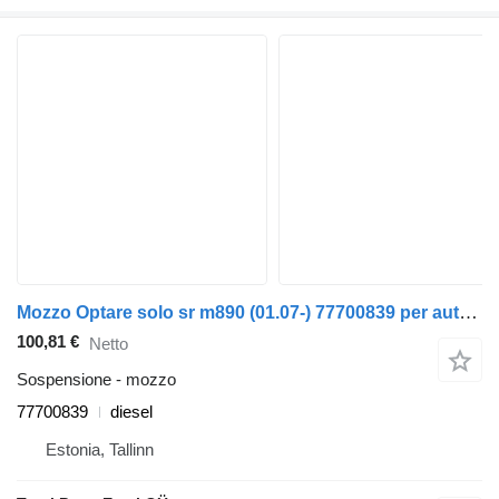
Mozzo Optare solo sr m890 (01.07-) 77700839 per autobus Optare Solo Sr, Tempo, Versa, Olymus, Toro (2004-)
100,81 €
Netto
Sospensione - mozzo
77700839
diesel
Estonia, Tallinn