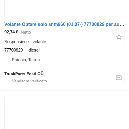
Volante Optare solo sr m960 (01.07-) 77700829 per autobus Optare Solo Sr, Tempo, Versa, Olymus, Toro (2004-)
92,74 €
Netto
Sospensione - volante
77700829
diesel
Estonia, Tallinn
TruckParts Eesti OÜ