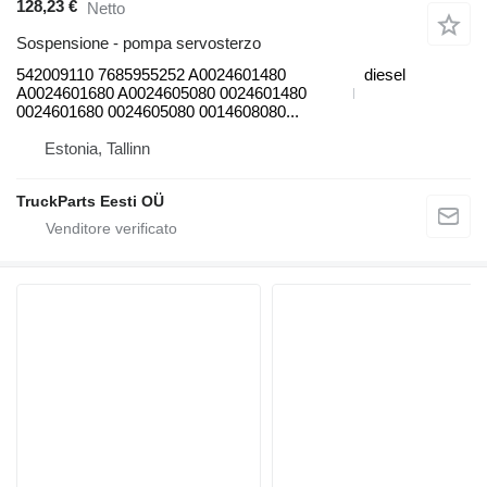
128,23 €
Netto
Sospensione - pompa servosterzo
542009110 7685955252 A0024601480
diesel
A0024601680 A0024605080 0024601480
0024601680 0024605080 0014608080...
Estonia, Tallinn
TruckParts Eesti OÜ