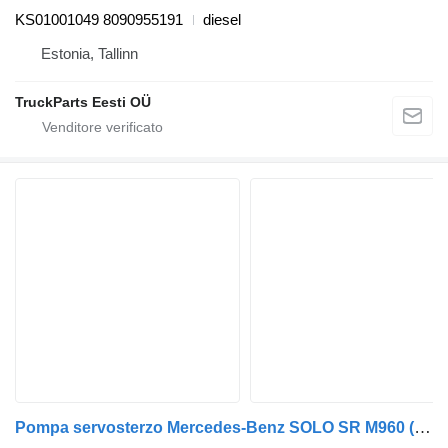
KS01001049 8090955191
diesel
Estonia, Tallinn
TruckParts Eesti OÜ
Pompa servosterzo Mercedes-Benz SOLO SR M960 (01.07-) 542009110 per autobus Optare Solo Sr, Tempo, Versa, Olymus, Toro (2004-)