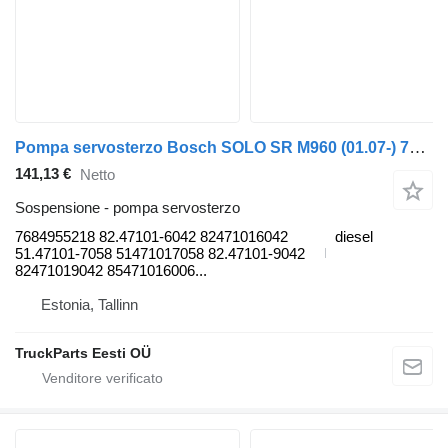
Pompa servosterzo Bosch SOLO SR M960 (01.07-) 7684955218 per autobus Optare Solo Sr, Tempo, Versa, Olymus, Toro (2004-)
141,13 €
Netto
Sospensione - pompa servosterzo
7684955218 82.47101-6042 82471016042
diesel
51.47101-7058 51471017058 82.47101-9042
82471019042 85471016006...
Estonia, Tallinn
TruckParts Eesti OÜ