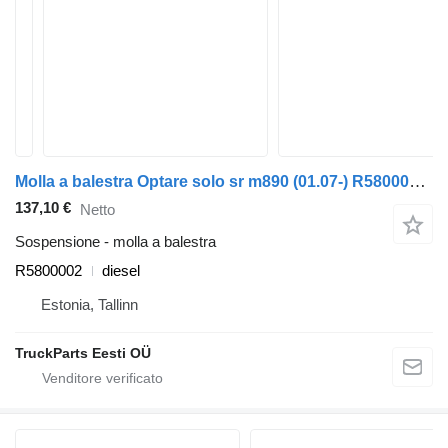
Molla a balestra Optare solo sr m890 (01.07-) R5800002 per autobus Optare Solo Sr, Tempo, Versa, Olymus, Toro (2004-)
137,10 €
Netto
Sospensione - molla a balestra
R5800002
diesel
Estonia, Tallinn
TruckParts Eesti OÜ