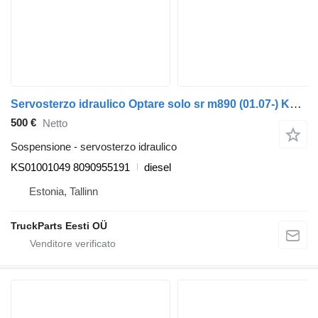
Servosterzo idraulico Optare solo sr m890 (01.07-) KS01001049 per autobus Optare Solo Sr, Tempo, Versa, Olymus, Toro (2004-)
500 €
Netto
Sospensione - servosterzo idraulico
KS01001049 8090955191
diesel
Estonia, Tallinn
TruckParts Eesti OÜ