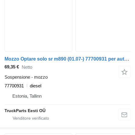
Mozzo Optare solo sr m890 (01.07-) 77700931 per autobus Optare Solo Sr, Tempo, Versa, Olymus, Toro (2004-)
69,35 €
Netto
Sospensione - mozzo
77700931
diesel
Estonia, Tallinn
TruckParts Eesti OÜ