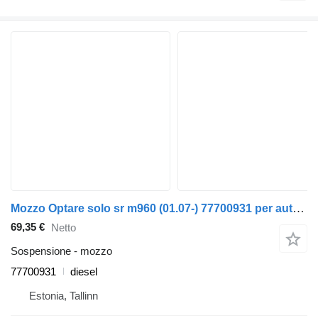
Mozzo Optare solo sr m960 (01.07-) 77700931 per autobus Optare Solo Sr, Tempo, Versa, Olymus, Toro (2004-)
69,35 €
Netto
Sospensione - mozzo
77700931
diesel
Estonia, Tallinn