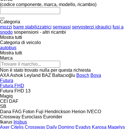
(codice componente, marca, modello, ricambio)
Categoria
mozzi
barre stabilizzatrici
semiassi
servosterzi idraulici
fusi a
snodo
sospensioni - altri ricambi
Mostra tutti
Categoria di veicolo
autobus
Mostra tutti
Marca
Non è stato trovato nulla per questa richiesta
AXA
Ashok Leyland
BAZ
Baltacıoğlu
Bosch
Bova
Futura
Futura FHD
Futura FHD 13
Magiq
CEI
DAF
SB
Dana
FAG
Foton
Fuji
Hendrickson
Herion
IVECO
Crossway
Euroclass
Eurorider
Ikarus
Irisbus
Axer
Citelis
Crossway
Daily
Domino
Evadys
Karosa
Magelys