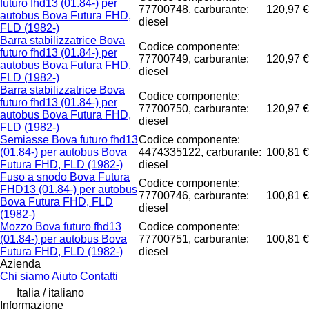
futuro fhd13 (01.84-) per
77700748, carburante:
120,97 €
autobus Bova Futura FHD,
diesel
FLD (1982-)
Barra stabilizzatrice Bova
Codice componente:
futuro fhd13 (01.84-) per
77700749, carburante:
120,97 €
autobus Bova Futura FHD,
diesel
FLD (1982-)
Barra stabilizzatrice Bova
Codice componente:
futuro fhd13 (01.84-) per
77700750, carburante:
120,97 €
autobus Bova Futura FHD,
diesel
FLD (1982-)
Semiasse Bova futuro fhd13
Codice componente:
(01.84-) per autobus Bova
4474335122, carburante:
100,81 €
Futura FHD, FLD (1982-)
diesel
Fuso a snodo Bova Futura
Codice componente:
FHD13 (01.84-) per autobus
77700746, carburante:
100,81 €
Bova Futura FHD, FLD
diesel
(1982-)
Mozzo Bova futuro fhd13
Codice componente:
(01.84-) per autobus Bova
77700751, carburante:
100,81 €
Futura FHD, FLD (1982-)
diesel
Azienda
Chi siamo
Aiuto
Contatti
Italia / italiano
Informazione