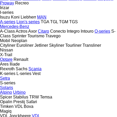
Proway
Recreo
Irizar
I-series
Isuzu
Koni
Liebherr
MAN
A-series
Lion's series
TGA
TGL
TGM
TGS
Mercedes-Benz
A-Class
Actros
Axor
Citaro
Conecto
Integro
Intouro
O-series
S-
Class
Sprinter
Tourismo
Travego
Mobil
Neoplan
Cityliner
Euroliner
Jetliner
Skyliner
Tourliner
Transliner
Nissan
X-Trail
Optare
Renault
Ares
Iliade
Rexroth
Sachs
Scania
K-series
L-series
Vest
Setra
S-series
Solaris
Alpino
Urbino
Spicer
Stabilus
TRW
Temsa
Opalin
Prestij
Safari
Timken
VDL Bova
Magiq
VDL Jonckheere
VDL