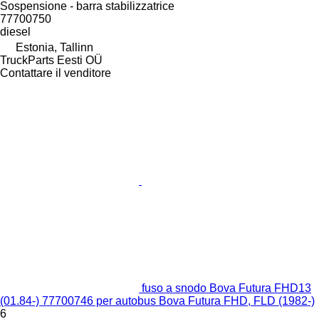
Sospensione - barra stabilizzatrice
77700750
diesel
Estonia, Tallinn
TruckParts Eesti OÜ
Contattare il venditore
fuso a snodo Bova Futura FHD13
(01.84-) 77700746 per autobus Bova Futura FHD, FLD (1982-)
6