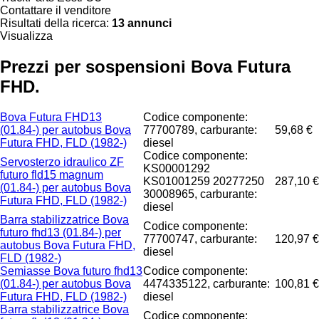
Contattare il venditore
Risultati della ricerca:
13 annunci
Visualizza
Prezzi per sospensioni Bova Futura
FHD.
Bova Futura FHD13
Codice componente:
(01.84-) per autobus Bova
77700789, carburante:
59,68 €
Futura FHD, FLD (1982-)
diesel
Codice componente:
Servosterzo idraulico ZF
KS00001292
futuro fld15 magnum
KS01001259 20277250
287,10 €
(01.84-) per autobus Bova
30008965, carburante:
Futura FHD, FLD (1982-)
diesel
Barra stabilizzatrice Bova
Codice componente:
futuro fhd13 (01.84-) per
77700747, carburante:
120,97 €
autobus Bova Futura FHD,
diesel
FLD (1982-)
Semiasse Bova futuro fhd13
Codice componente:
(01.84-) per autobus Bova
4474335122, carburante:
100,81 €
Futura FHD, FLD (1982-)
diesel
Barra stabilizzatrice Bova
Codice componente: