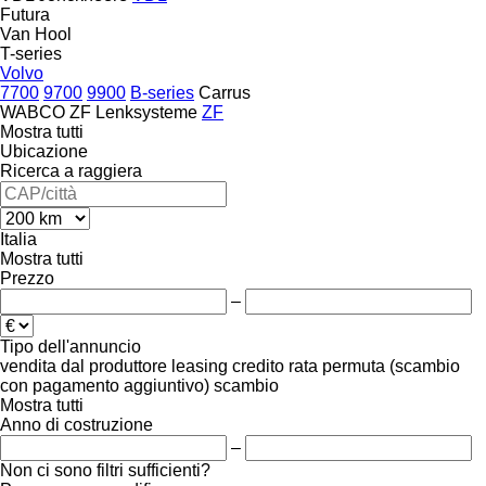
Futura
Van Hool
T-series
Volvo
7700
9700
9900
B-series
Carrus
WABCO
ZF Lenksysteme
ZF
Mostra tutti
Ubicazione
Ricerca a raggiera
Italia
Mostra tutti
Prezzo
–
Tipo dell'annuncio
vendita
dal produttore
leasing
credito
rata
permuta (scambio
con pagamento aggiuntivo)
scambio
Mostra tutti
Anno di costruzione
–
Non ci sono filtri sufficienti?