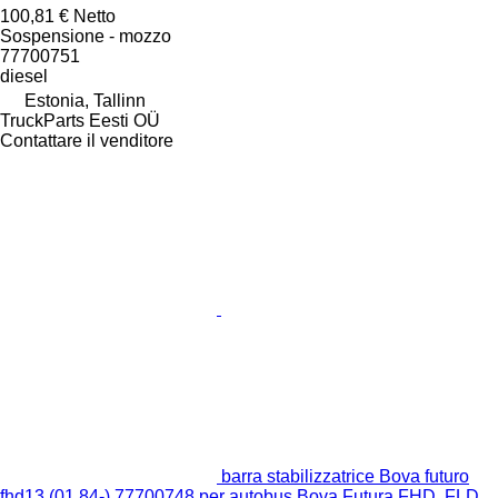
100,81 €
Netto
Sospensione - mozzo
77700751
diesel
Estonia, Tallinn
TruckParts Eesti OÜ
Contattare il venditore
barra stabilizzatrice Bova futuro
fhd13 (01.84-) 77700748 per autobus Bova Futura FHD, FLD