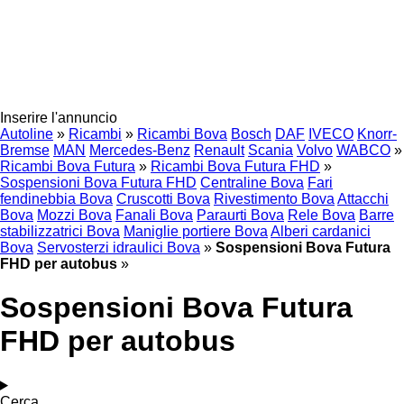
Inserire l'annuncio
Autoline
»
Ricambi
»
Ricambi Bova
Bosch
DAF
IVECO
Knorr-
Bremse
MAN
Mercedes-Benz
Renault
Scania
Volvo
WABCO
»
Ricambi Bova Futura
»
Ricambi Bova Futura FHD
»
Sospensioni Bova Futura FHD
Centraline Bova
Fari
fendinebbia Bova
Cruscotti Bova
Rivestimento Bova
Attacchi
Bova
Mozzi Bova
Fanali Bova
Paraurti Bova
Rele Bova
Barre
stabilizzatrici Bova
Maniglie portiere Bova
Alberi cardanici
Bova
Servosterzi idraulici Bova
»
Sospensioni Bova Futura
FHD per autobus
»
Sospensioni Bova Futura
FHD per autobus
Cerca