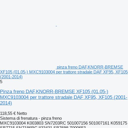
pinza freno DAF,KNORR-BREMSE
XF105 (01.05-) MXC9103004 per trattore stradale DAF XF95, XF105
(2001-2014)
5
Pinza freno DAF,KNORR-BREMSE XF105 (01.05-)
MXC9103004 per trattore stradale DAF XF95, XF105 (2001-
2014)
118,55 €
Netto
Sistema di frenatura - pinza freno
MXC9103004 K003803 SN7203RC 501007156 501007161 K059175
SB7715 SN7186RC II33431 SB7698 Z000653...