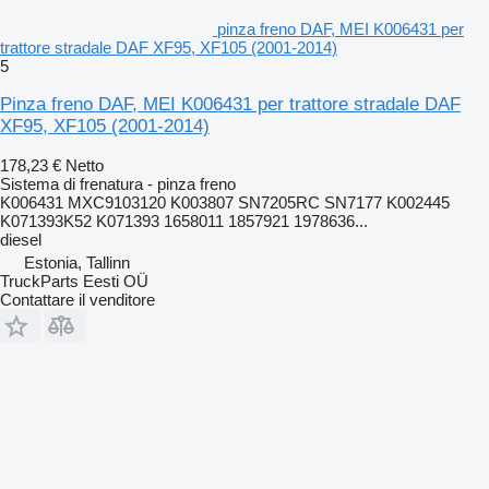
pinza freno DAF, MEI K006431 per
trattore stradale DAF XF95, XF105 (2001-2014)
5
Pinza freno DAF, MEI K006431 per trattore stradale DAF
XF95, XF105 (2001-2014)
178,23 €
Netto
Sistema di frenatura - pinza freno
K006431 MXC9103120 K003807 SN7205RC SN7177 K002445
K071393K52 K071393 1658011 1857921 1978636...
diesel
Estonia, Tallinn
TruckParts Eesti OÜ
Contattare il venditore