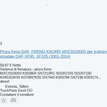
3
Pinza freno DAF, FRENO KNORR MXC9103003 per trattore
stradale DAF XF95, XF105 (2001-2014)
58,87 €
Netto
Sistema di frenatura - pinza freno
MXC9103003 K003804 SN7213RC 501007155 501007160
K045322K55 K070897K55 SN7443 K003784 SN7196 K059174...
diesel
Estonia, Tallinn
TruckParts Eesti OÜ
Contattare il venditore