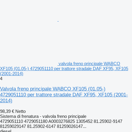
valvola freno principale WABCO
XF105 (01.05-) 4729051110 per trattore stradale DAF XF95, XF105
(2001-2014)
4
Valvola freno principale WABCO XF105 (01.05-)
4729051110 per trattore stradale DAF XF95, XF105 (2001-
2014)
98,39 €
Netto
Sistema di frenatura - valvola freno principale
4729051110 4729051180 A0003276825 1305452 81.25902-9147
81259029147 81.25902-6147 81259026147...
diesel