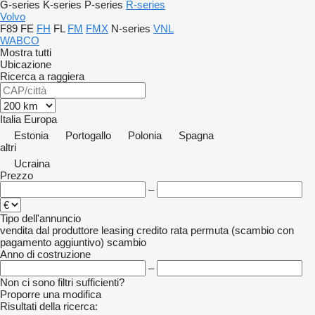
G-series
K-series
P-series
R-series
Volvo
F89
FE
FH
FL
FM
FMX
N-series
VNL
WABCO
Mostra tutti
Ubicazione
Ricerca a raggiera
Italia
Europa
Estonia
Portogallo
Polonia
Spagna
altri
Ucraina
Prezzo
–
Tipo dell'annuncio
vendita
dal produttore
leasing
credito
rata
permuta (scambio con
pagamento aggiuntivo)
scambio
Anno di costruzione
–
Non ci sono filtri sufficienti?
Proporre una modifica
Risultati della ricerca: