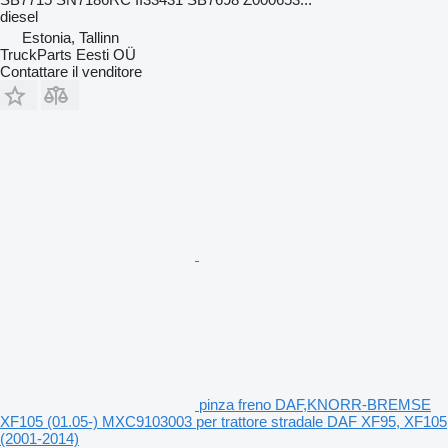
diesel
Estonia, Tallinn
TruckParts Eesti OÜ
Contattare il venditore
pinza freno DAF,KNORR-BREMSE
XF105 (01.05-) MXC9103003 per trattore stradale DAF XF95, XF105
(2001-2014)