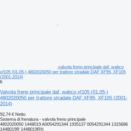
valvola freno principale daf, wabco
xf105 (01.05-) 4802020050 per trattore stradale DAF XF95, XF105
(2001-2014)
6
Valvola freno principale daf, wabco xf105 (01.05-)
4802020050 per trattore stradale DAF XF95, XF105 (2001-
2014)
92,74 €
Netto
Sistema di frenatura - valvola freno principale
4802020050 1448019 A0054291344 1935137 0054291344 1315686
1448019R 1448019RN