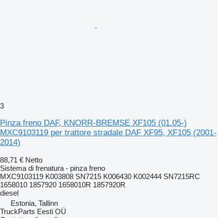
3
Pinza freno DAF, KNORR-BREMSE XF105 (01.05-)
MXC9103119 per trattore stradale DAF XF95, XF105 (2001-
2014)
88,71 €
Netto
Sistema di frenatura - pinza freno
MXC9103119 K003808 SN7215 K006430 K002444 SN7215RC
1658010 1857920 1658010R 1857920R
diesel
Estonia, Tallinn
TruckParts Eesti OÜ