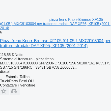
pinza freno Knorr-Bremse XF105
(01.05-) MXC9103004 per trattore stradale DAF XF95, XF105 (2001-
2014)
6
Pinza freno Knorr-Bremse XF105 (01.05-) MXC9103004 per
trattore stradale DAF XF95, XF105 (2001-2014)
118,55 €
Netto
Sistema di frenatura - pinza freno
MXC9103004 K003803 SN7203RC 501007156 501007161 K059175
SB7715 SN7186RC II33431 SB7698 Z000653...
diesel
Estonia, Tallinn
TruckParts Eesti OÜ
Contattare il venditore