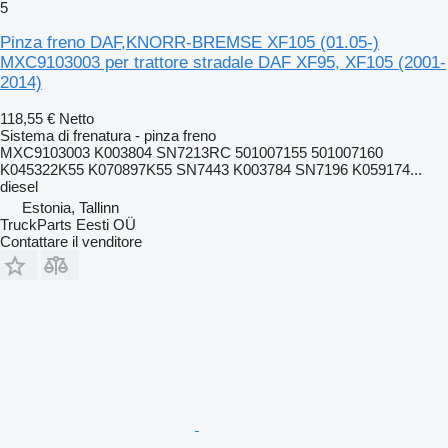
5
Pinza freno DAF,KNORR-BREMSE XF105 (01.05-)
MXC9103003 per trattore stradale DAF XF95, XF105 (2001-
2014)
118,55 €
Netto
Sistema di frenatura - pinza freno
MXC9103003 K003804 SN7213RC 501007155 501007160
K045322K55 K070897K55 SN7443 K003784 SN7196 K059174...
diesel
Estonia, Tallinn
TruckParts Eesti OÜ
Contattare il venditore