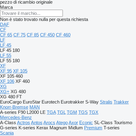
pezzo di ricambio originale
Marca
Non è stato trovato nulla per questa richiesta
DAF
CF
CF 65
CF 75
CF 85
CF 450
CF 460
LF
LF 45
LF 45 180
LF 55
LF 55 180
XF
XF 95
XF 105
XF 105 460
XF 106
XF 460
XG
XG+
XG 480
XG 480 FT
EuroCargo
EuroStar
Eurotech
Eurotrakker
S-Way
Stralis
Trakker
Knorr-Bremse
MAN
A-series
F90
L2000
LE
TGA
TGL
TGM
TGS
TGX
Mercedes-Benz
A-Class
Actros
Antos
Arocs
Atego
Axor
Econic
SL-Class
Tourismo
G-series
K-series
Kerax
Magnum
Midlum
Premium
T-series
Scania