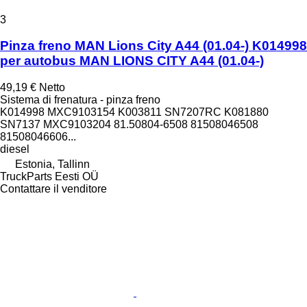
3
Pinza freno MAN Lions City A44 (01.04-) K014998
per autobus MAN LIONS CITY A44 (01.04-)
49,19 €
Netto
Sistema di frenatura - pinza freno
K014998 MXC9103154 K003811 SN7207RC K081880
SN7137 MXC9103204 81.50804-6508 81508046508
81508046606...
diesel
Estonia, Tallinn
TruckParts Eesti OÜ
Contattare il venditore