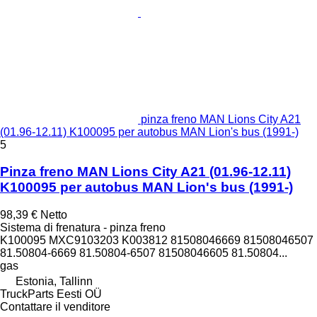
pinza freno MAN Lions City A21
(01.96-12.11) K100095 per autobus MAN Lion's bus (1991-)
5
Pinza freno MAN Lions City A21 (01.96-12.11)
K100095 per autobus MAN Lion's bus (1991-)
98,39 €
Netto
Sistema di frenatura - pinza freno
K100095 MXC9103203 K003812 81508046669 81508046507
81.50804-6669 81.50804-6507 81508046605 81.50804...
gas
Estonia, Tallinn
TruckParts Eesti OÜ
Contattare il venditore