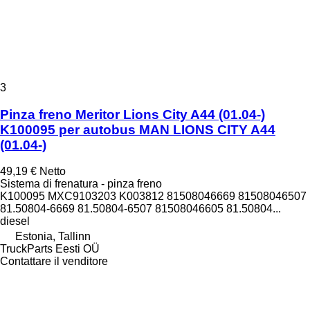
3
Pinza freno Meritor Lions City A44 (01.04-)
K100095 per autobus MAN LIONS CITY A44
(01.04-)
49,19 €
Netto
Sistema di frenatura - pinza freno
K100095 MXC9103203 K003812 81508046669 81508046507
81.50804-6669 81.50804-6507 81508046605 81.50804...
diesel
Estonia, Tallinn
TruckParts Eesti OÜ
Contattare il venditore