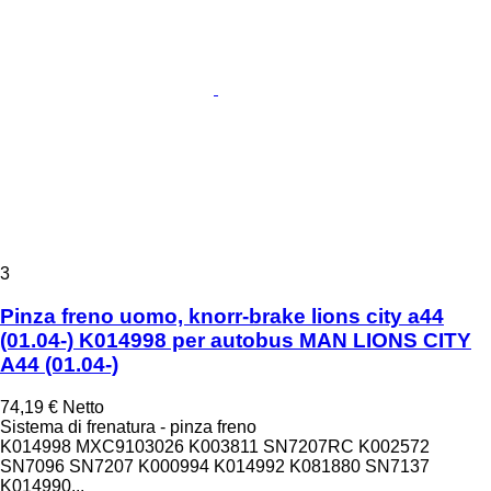
3
Pinza freno uomo, knorr-brake lions city a44
(01.04-) K014998 per autobus MAN LIONS CITY
A44 (01.04-)
74,19 €
Netto
Sistema di frenatura - pinza freno
K014998 MXC9103026 K003811 SN7207RC K002572
SN7096 SN7207 K000994 K014992 K081880 SN7137
K014990...