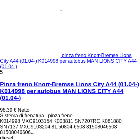
pinza freno Knorr-Bremse Lions
City A44 (01.04-) K014998 per autobus MAN LIONS CITY A44
(01.04-)
5
Pinza freno Knorr-Bremse Lions City A44 (01.04-)
K014998 per autobus MAN LIONS CITY A44
(01.04-)
98,39 €
Netto
Sistema di frenatura - pinza freno
K014998 MXC9103154 K003811 SN7207RC K081880
SN7137 MXC9103204 81.50804-6508 81508046508
81508046606...
diesel