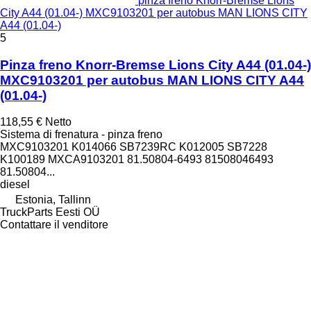
pinza freno Knorr-Bremse Lions
City A44 (01.04-) MXC9103201 per autobus MAN LIONS CITY
A44 (01.04-)
5
Pinza freno Knorr-Bremse Lions City A44 (01.04-)
MXC9103201 per autobus MAN LIONS CITY A44
(01.04-)
118,55 €
Netto
Sistema di frenatura - pinza freno
MXC9103201 K014066 SB7239RC K012005 SB7228
K100189 MXCA9103201 81.50804-6493 81508046493
81.50804...
diesel
Estonia, Tallinn
TruckParts Eesti OÜ
Contattare il venditore