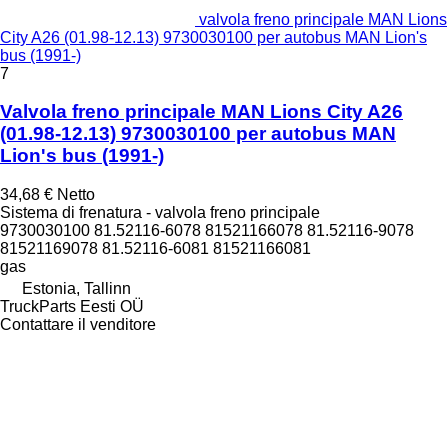
valvola freno principale MAN Lions
City A26 (01.98-12.13) 9730030100 per autobus MAN Lion's
bus (1991-)
7
Valvola freno principale MAN Lions City A26
(01.98-12.13) 9730030100 per autobus MAN
Lion's bus (1991-)
34,68 €
Netto
Sistema di frenatura - valvola freno principale
9730030100 81.52116-6078 81521166078 81.52116-9078
81521169078 81.52116-6081 81521166081
gas
Estonia, Tallinn
TruckParts Eesti OÜ
Contattare il venditore