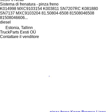
Sistema di frenatura - pinza freno
K014998 MXC9103154 K003811 SN7207RC K081880
SN7137 MXC9103204 81.50804-6508 81508046508
81508046606...
diesel
Estonia, Tallinn
TruckParts Eesti OÜ
Contattare il venditore