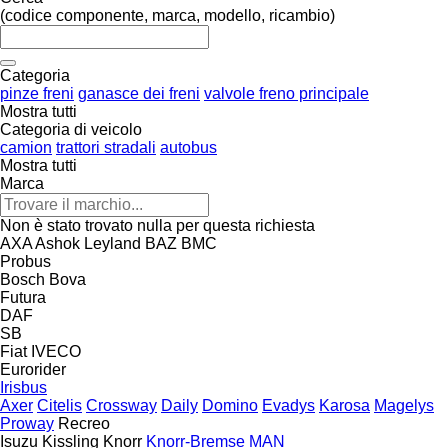
(codice componente, marca, modello, ricambio)
Categoria
pinze freni
ganasce dei freni
valvole freno principale
Mostra tutti
Categoria di veicolo
camion
trattori stradali
autobus
Mostra tutti
Marca
Non è stato trovato nulla per questa richiesta
AXA
Ashok Leyland
BAZ
BMC
Probus
Bosch
Bova
Futura
DAF
SB
Fiat
IVECO
Eurorider
Irisbus
Axer
Citelis
Crossway
Daily
Domino
Evadys
Karosa
Magelys
Proway
Recreo
Isuzu
Kissling
Knorr
Knorr-Bremse
MAN