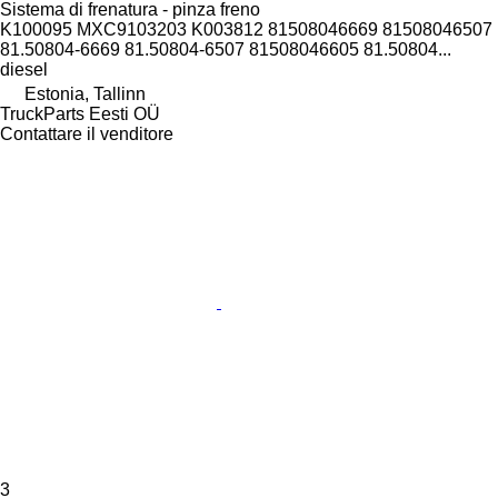
Sistema di frenatura - pinza freno
K100095 MXC9103203 K003812 81508046669 81508046507
81.50804-6669 81.50804-6507 81508046605 81.50804...
diesel
Estonia, Tallinn
TruckParts Eesti OÜ
Contattare il venditore
3