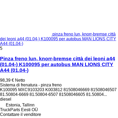
pinza freno lun, knorr-bremse città
dei leoni a44 (01.04-) K100095 per autobus MAN LIONS CITY
A44 (01.04-)
5
Pinza freno lun, knorr-bremse città dei leoni a44
(01.04-) K100095 per autobus MAN LIONS CITY
A44 (01.04-)
98,39 €
Netto
Sistema di frenatura - pinza freno
K100095 MXC9103203 K003812 81508046669 81508046507
81.50804-6669 81.50804-6507 81508046605 81.50804...
diesel
Estonia, Tallinn
TruckParts Eesti OÜ
Contattare il venditore