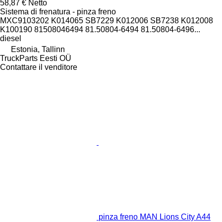
58,87 €
Netto
Sistema di frenatura - pinza freno
MXC9103202 K014065 SB7229 K012006 SB7238 K012008
K100190 81508046494 81.50804-6494 81.50804-6496...
diesel
Estonia, Tallinn
TruckParts Eesti OÜ
Contattare il venditore
pinza freno MAN Lions City A44