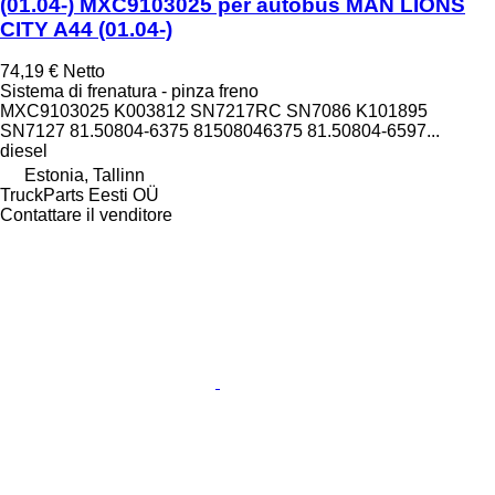
(01.04-) MXC9103025 per autobus MAN LIONS
CITY A44 (01.04-)
74,19 €
Netto
Sistema di frenatura - pinza freno
MXC9103025 K003812 SN7217RC SN7086 K101895
SN7127 81.50804-6375 81508046375 81.50804-6597...
diesel
Estonia, Tallinn
TruckParts Eesti OÜ
Contattare il venditore