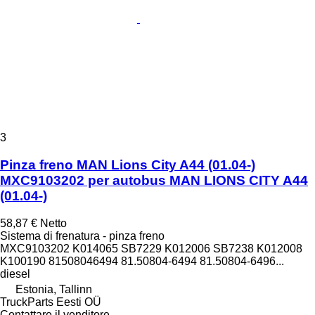
3
Pinza freno MAN Lions City A44 (01.04-)
MXC9103202 per autobus MAN LIONS CITY A44
(01.04-)
58,87 €
Netto
Sistema di frenatura - pinza freno
MXC9103202 K014065 SB7229 K012006 SB7238 K012008
K100190 81508046494 81.50804-6494 81.50804-6496...
diesel
Estonia, Tallinn
TruckParts Eesti OÜ
Contattare il venditore