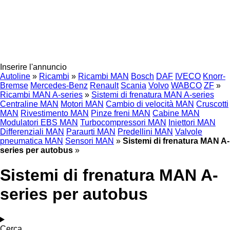
Inserire l'annuncio
Autoline
»
Ricambi
»
Ricambi MAN
Bosch
DAF
IVECO
Knorr-
Bremse
Mercedes-Benz
Renault
Scania
Volvo
WABCO
ZF
»
Ricambi MAN A-series
»
Sistemi di frenatura MAN A-series
Centraline MAN
Motori MAN
Cambio di velocità MAN
Cruscotti
MAN
Rivestimento MAN
Pinze freni MAN
Cabine MAN
Modulatori EBS MAN
Turbocompressori MAN
Iniettori MAN
Differenziali MAN
Paraurti MAN
Predellini MAN
Valvole
pneumatica MAN
Sensori MAN
»
Sistemi di frenatura MAN A-
series per autobus
»
Sistemi di frenatura MAN A-
series per autobus
Cerca