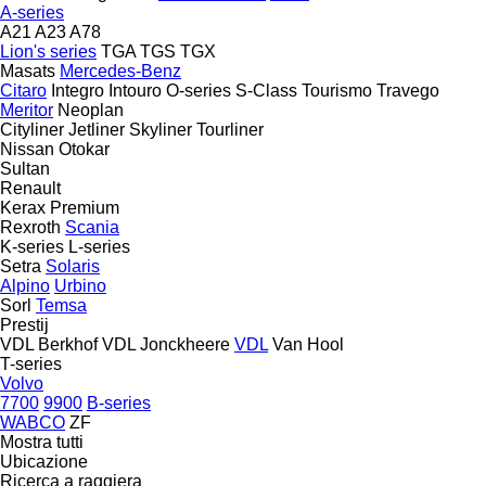
A-series
A21
A23
A78
Lion's series
TGA
TGS
TGX
Masats
Mercedes-Benz
Citaro
Integro
Intouro
O-series
S-Class
Tourismo
Travego
Meritor
Neoplan
Cityliner
Jetliner
Skyliner
Tourliner
Nissan
Otokar
Sultan
Renault
Kerax
Premium
Rexroth
Scania
K-series
L-series
Setra
Solaris
Alpino
Urbino
Sorl
Temsa
Prestij
VDL Berkhof
VDL Jonckheere
VDL
Van Hool
T-series
Volvo
7700
9900
B-series
WABCO
ZF
Mostra tutti
Ubicazione
Ricerca a raggiera