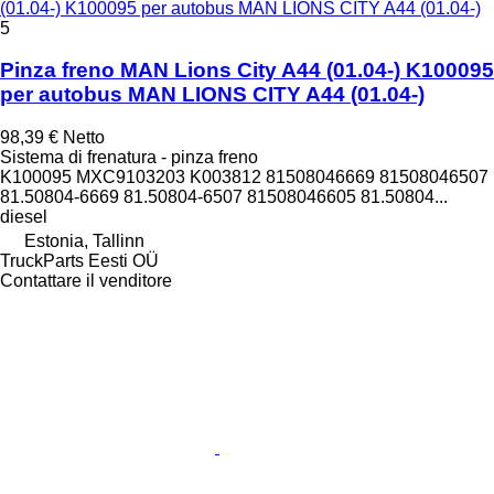
(01.04-) K100095 per autobus MAN LIONS CITY A44 (01.04-)
5
Pinza freno MAN Lions City A44 (01.04-) K100095
per autobus MAN LIONS CITY A44 (01.04-)
98,39 €
Netto
Sistema di frenatura - pinza freno
K100095 MXC9103203 K003812 81508046669 81508046507
81.50804-6669 81.50804-6507 81508046605 81.50804...
diesel
Estonia, Tallinn
TruckParts Eesti OÜ
Contattare il venditore