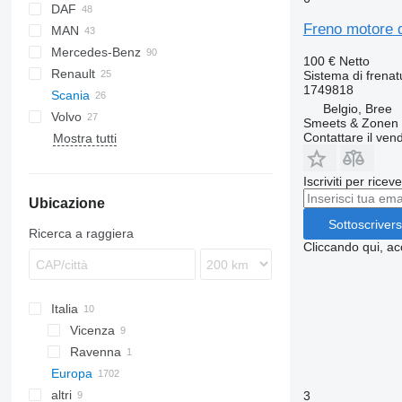
DAF
Freno motore 
MAN
LF
Stralis
Mercedes-Benz
XF
TGA
100 €
Netto
Renault
TGM
A-Class
Sistema di frenat
1749818
Scania
TGS
Actros
Magnum
Belgio, Bree
Volvo
TGX
Atego
Midlum
Crafter
Smeets & Zonen 
Contattare il vend
Mostra tutti
SK
Premium
FH
Sprinter
T-series
Viano
Iscriviti per ricev
Ubicazione
Vito
Sottoscrivers
Ricerca a raggiera
Cliccando qui, ac
Italia
Vicenza
Ravenna
Europa
altri
Estonia
3