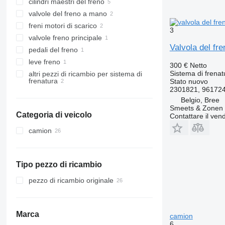
cilindri maestri del freno
valvole del freno a mano
freni motori di scarico
3
valvole freno principale
Valvola del f
pedali del freno
leve freno
300 €
Netto
Sistema di frenat
altri pezzi di ricambio per sistema di
frenatura
Stato
nuovo
2301821, 96172
Belgio, Bree
Smeets & Zonen 
Categoria di veicolo
Contattare il vend
camion
Tipo pezzo di ricambio
pezzo di ricambio originale
Marca
camion
6