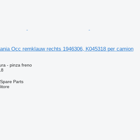
cania Occ remklauw rechts 1946306, K045318 per camion
ura - pinza freno
18
Spare Parts
itore