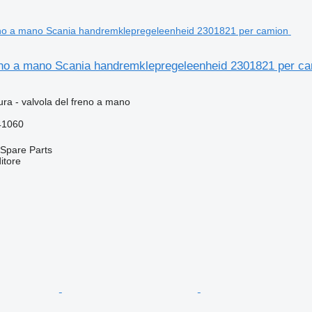
reno a mano Scania handremklepregeleenheid 2301821 per c
ura - valvola del freno a mano
41060
Spare Parts
itore