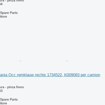
ura - pinza freno
84
Spare Parts
itore
cania Occ remklauw rechts 1734522, K009083 per camion
ura - pinza freno
83
Spare Parts
itore