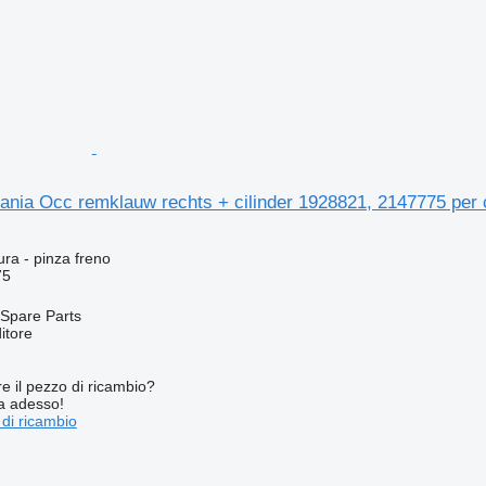
cania Occ remklauw rechts + cilinder 1928821, 2147775 per
ura - pinza freno
75
Spare Parts
itore
re il pezzo di ricambio?
ta adesso!
 di ricambio