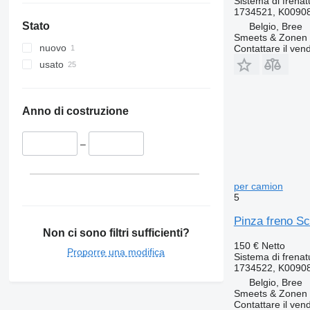
Sistema di frenat
1734521, K0090
Stato
Belgio, Bree
Smeets & Zonen 
nuovo
Contattare il vend
usato
Anno di costruzione
–
per camion
5
Pinza freno S
Non ci sono filtri sufficienti?
150 €
Netto
Proporre una modifica
Sistema di frenat
1734522, K0090
Belgio, Bree
Smeets & Zonen 
Contattare il vend