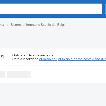
nia
Sistemi di frenatura Scania dal Belgio
Ordinare
:
Data d'inserzione
:
Sistemi di frenatura Scania dal Belgio
Data d'inserzione
All'inizio cari
All'inizio a basso costo
Anno di c