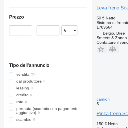
Romania
Ucraina
Leva freno Sc
Paesi Bassi
Prezzo
50 €
Netto
Polonia
Sistema di frenat
Lituania
1789564
–
Danimarca
Belgio, Bree
Smeets & Zonen 
Belgio
Contattare il vend
Bree
Spagna
Mostra tutti
Tipo dell'annuncio
vendita
dal produttore
leasing
credito
camion
rata
5
permuta (scambio con pagamento
aggiuntivo)
Pinza freno S
scambio
150 €
Netto