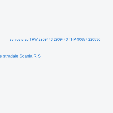
servosterzo TRW 2909443 2909443 THP-90657 220830
 stradale Scania R S