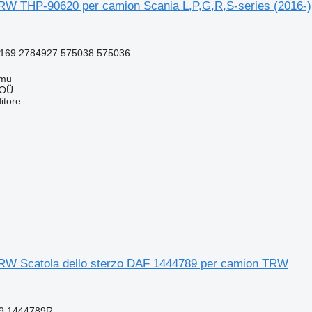
RW THP-90620 per camion Scania L,P,G,R,S-series (2016-)
169 2784927 575038 575036
mmu
 OÜ
itore
RW Scatola dello sterzo DAF 1444789 per camion TRW
9,1444789R