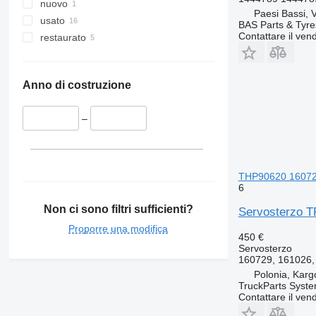
nuovo
Paesi Bassi, 
usato
BAS Parts & Tyre
Contattare il vend
restaurato
Anno di costruzione
–
THP90620 160729
6
Non ci sono filtri sufficienti?
Servosterzo 
Proporre una modifica
450 €
Servosterzo
160729, 161026,
Polonia, Kar
TruckParts Syst
Contattare il vend