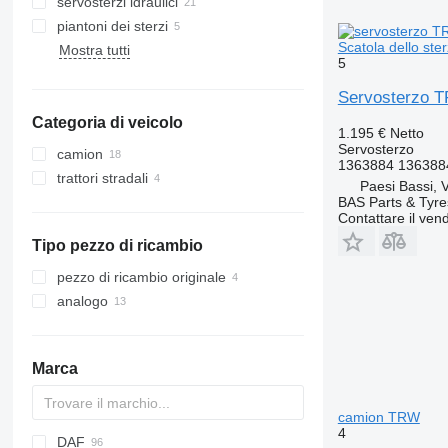
servosterzi idraulici
piantoni dei sterzi
Scatola dello s
Mostra tutti
5
Servosterzo T
Categoria di veicolo
1.195 €
Netto
Servosterzo
camion
1363884 136388
trattori stradali
Paesi Bassi, 
BAS Parts & Tyre
Contattare il vend
Tipo pezzo di ricambio
pezzo di ricambio originale
analogo
Marca
camion TRW
4
DAF
BM