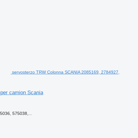
servosterzo TRW Colonna SCANIA 2085169, 2784927,
per camion Scania
036, 575038,...