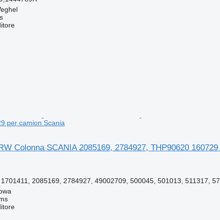
Veghel
s
itore
 per camion Scania
TRW Colonna SCANIA 2085169, 2784927, THP90620 160729 
 1701411, 2085169, 2784927, 49002709, 500045, 501013, 511317, 575
gowa
ems
itore