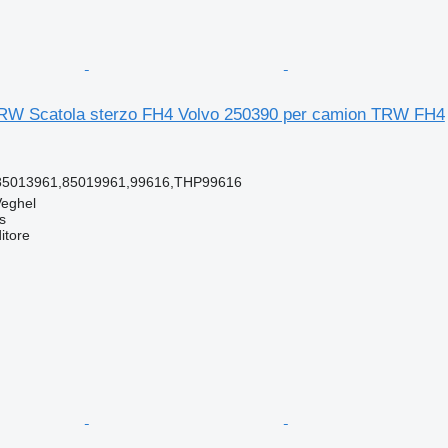
RW Scatola sterzo FH4 Volvo 250390 per camion TRW FH4
85013961,85019961,99616,THP99616
Veghel
s
itore