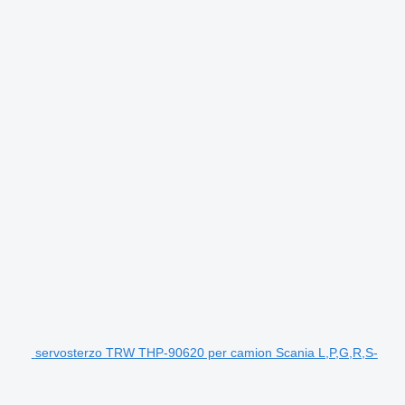
servosterzo TRW THP-90620 per camion Scania L,P,G,R,S-