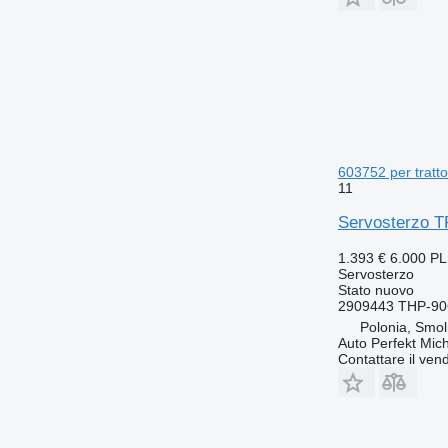
603752 per tratto
11
Servosterzo T
1.393 €
6.000 P
Servosterzo
Stato
nuovo
2909443 THP-90
Polonia, Smol
Auto Perfekt Mic
Contattare il vend