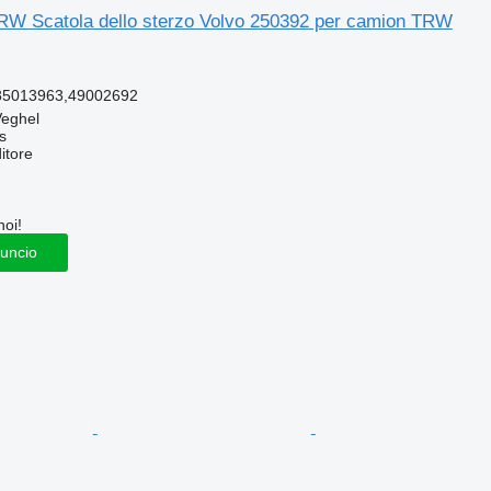
RW Scatola dello sterzo Volvo 250392 per camion TRW
85013963,49002692
Veghel
s
itore
noi!
nuncio