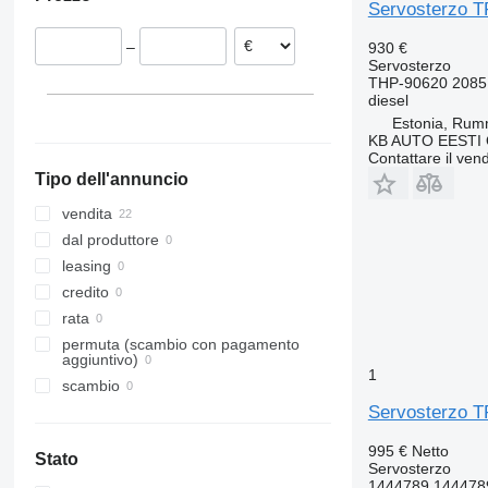
Estonia
Servosterzo T
–
930 €
Servosterzo
THP-90620 2085
diesel
Estonia, Ru
KB AUTO EESTI
Contattare il vend
Tipo dell'annuncio
vendita
dal produttore
leasing
credito
rata
permuta (scambio con pagamento
aggiuntivo)
1
scambio
Servosterzo T
995 €
Netto
Stato
Servosterzo
1444789 144478