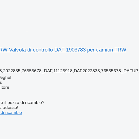
RW Valvola di controllo DAF 1903783 per camion TRW
3,2022835,76555678_DAF,11125918,DAF2022835,76555678_DAFUP
Veghel
s
itore
re il pezzo di ricambio?
ta adesso!
 di ricambio