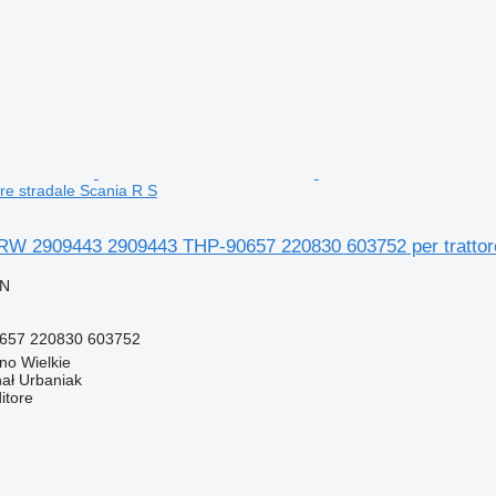
re stradale Scania R S
RW 2909443 2909443 THP-90657 220830 603752 per trattore
LN
657 220830 603752
no Wielkie
hał Urbaniak
itore