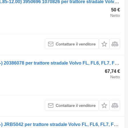
Servosterzo idraulico Volvo FL612 (01.85-12.00) 3950696 1070826 per trattore stradale Volvo FL, FL6, FL7, FL10, FL12, FS718 (1985-2005)
50 €
Netto
Contattare il venditore
Servosterzo idraulico Volvo FL (01.00-) 20386078 per trattore stradale Volvo FL, FL6, FL7, FL10, FL12, FS718 (1985-2005)
67,74 €
Netto
Contattare il venditore
Servosterzo idraulico Volvo FL (01.00-) JRB5042 per trattore stradale Volvo FL, FL6, FL7, FL10, FL12, FS718 (1985-2005)