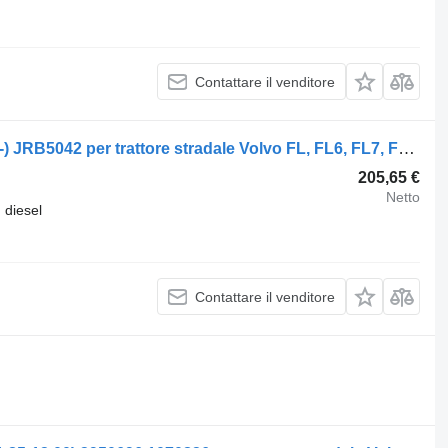
Contattare il venditore
Servosterzo idraulico Volvo FL (01.00-) JRB5042 per trattore stradale Volvo FL, FL6, FL7, FL10, FL12, FS718 (1985-2005)
205,65 €
Netto
diesel
Contattare il venditore