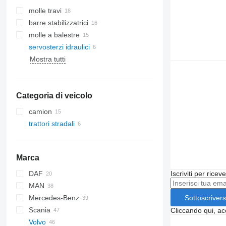
molle travi
barre stabilizzatrici
molle a balestre
servosterzi idraulici
Mostra tutti
Categoria di veicolo
camion
trattori stradali
Marca
DAF
Iscriviti per ricev
MAN
CF
EuroCargo
Sottoscrivers
Mercedes-Benz
LF
S-Way
TGA
Scania
XF
Stralis
TGL
Actros
Kerax
Cliccando qui, ac
Volvo
XG
Trakker
TGM
Antos
Magnum
R-series