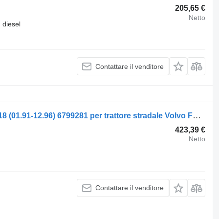
205,65 €
Netto
diesel
Contattare il venditore
Servosterzo idraulico VOLVO,ZF FS718 (01.91-12.96) 6799281 per trattore stradale Volvo FL, FL6, FL7, FL10, FL12, FS718 (1985-2005)
423,39 €
Netto
Contattare il venditore