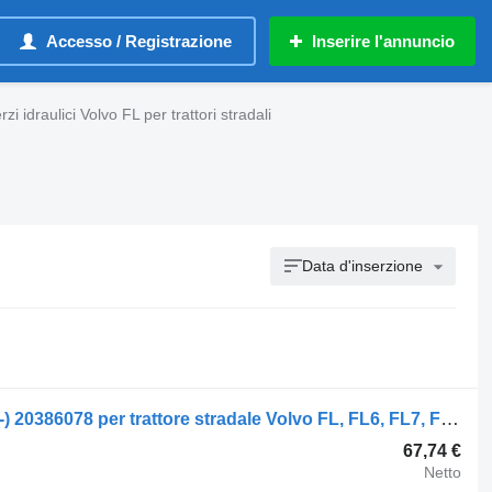
Accesso / Registrazione
Inserire l'annuncio
zi idraulici Volvo FL per trattori stradali
Data d'inserzione
Servosterzo idraulico Volvo FL (01.00-) 20386078 per trattore stradale Volvo FL, FL6, FL7, FL10, FL12, FS718 (1985-2005)
67,74 €
Netto