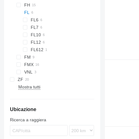
TGS
Arocs
Midlum
FH
TGX
Atego
Premium
FL
FH12
Axor
FH13
FL6
Econic
FH16
FL7
FL6 12
FL10
FL12
FL612
FM
FMX
FM7
VNL
FM9
ZF
FM12
Mostra tutti
Ubicazione
Ricerca a raggiera