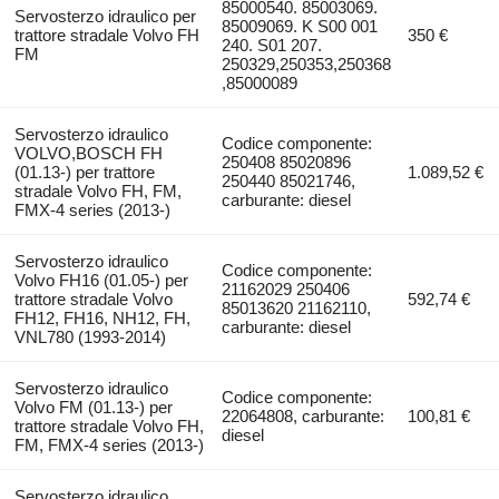
85000540. 85003069.
Servosterzo idraulico per
85009069. K S00 001
trattore stradale Volvo FH
350 €
240. S01 207.
FM
250329,250353,250368
,85000089
Servosterzo idraulico
Codice componente:
VOLVO,BOSCH FH
250408 85020896
(01.13-) per trattore
1.089,52 €
250440 85021746,
stradale Volvo FH, FM,
carburante: diesel
FMX-4 series (2013-)
Servosterzo idraulico
Codice componente:
Volvo FH16 (01.05-) per
21162029 250406
trattore stradale Volvo
592,74 €
85013620 21162110,
FH12, FH16, NH12, FH,
carburante: diesel
VNL780 (1993-2014)
Servosterzo idraulico
Codice componente:
Volvo FM (01.13-) per
22064808, carburante:
100,81 €
trattore stradale Volvo FH,
diesel
FM, FMX-4 series (2013-)
Servosterzo idraulico