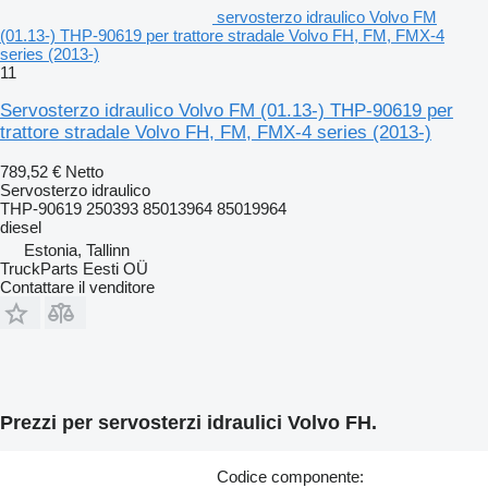
servosterzo idraulico Volvo FM
(01.13-) THP-90619 per trattore stradale Volvo FH, FM, FMX-4
series (2013-)
11
Servosterzo idraulico Volvo FM (01.13-) THP-90619 per
trattore stradale Volvo FH, FM, FMX-4 series (2013-)
789,52 €
Netto
Servosterzo idraulico
THP-90619 250393 85013964 85019964
diesel
Estonia, Tallinn
TruckParts Eesti OÜ
Contattare il venditore
Prezzi per servosterzi idraulici Volvo FH.
Codice componente: