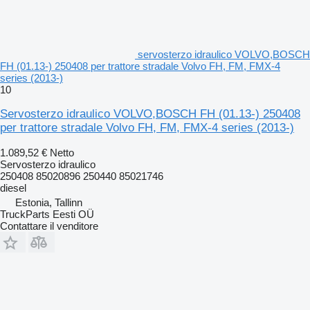
servosterzo idraulico VOLVO,BOSCH
FH (01.13-) 250408 per trattore stradale Volvo FH, FM, FMX-4
series (2013-)
10
Servosterzo idraulico VOLVO,BOSCH FH (01.13-) 250408
per trattore stradale Volvo FH, FM, FMX-4 series (2013-)
1.089,52 €
Netto
Servosterzo idraulico
250408 85020896 250440 85021746
diesel
Estonia, Tallinn
TruckParts Eesti OÜ
Contattare il venditore