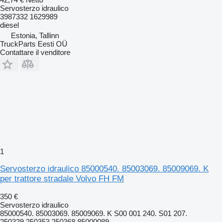
Servosterzo idraulico
3987332 1629989
diesel
Estonia, Tallinn
TruckParts Eesti OÜ
Contattare il venditore
1
Servosterzo idraulico 85000540. 85003069. 85009069. K
per trattore stradale Volvo FH FM
350 €
Servosterzo idraulico
85000540. 85003069. 85009069. K S00 001 240. S01 207.
250329,250353,250368,85000089