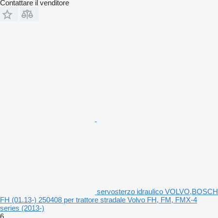
Contattare il venditore
servosterzo idraulico VOLVO,BOSCH
FH (01.13-) 250408 per trattore stradale Volvo FH, FM, FMX-4
series (2013-)
6