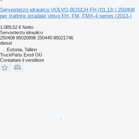
Servosterzo idraulico VOLVO,BOSCH FH (01.13-) 250408
per trattore stradale Volvo FH, FM, FMX-4 series (2013-)
1.089,52 €
Netto
Servosterzo idraulico
250408 85020896 250440 85021746
diesel
Estonia, Tallinn
TruckParts Eesti OÜ
Contattare il venditore