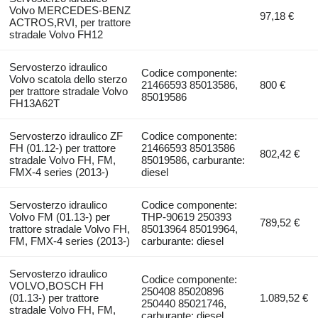
Volvo MERCEDES-BENZ
97,18 €
ACTROS,RVI, per trattore
stradale Volvo FH12
Servosterzo idraulico
Codice componente:
Volvo scatola dello sterzo
21466593 85013586,
800 €
per trattore stradale Volvo
85019586
FH13A62T
Servosterzo idraulico ZF
Codice componente:
FH (01.12-) per trattore
21466593 85013586
802,42 €
stradale Volvo FH, FM,
85019586, carburante:
FMX-4 series (2013-)
diesel
Servosterzo idraulico
Codice componente:
Volvo FM (01.13-) per
THP-90619 250393
789,52 €
trattore stradale Volvo FH,
85013964 85019964,
FM, FMX-4 series (2013-)
carburante: diesel
Servosterzo idraulico
Codice componente:
VOLVO,BOSCH FH
250408 85020896
(01.13-) per trattore
1.089,52 €
250440 85021746,
stradale Volvo FH, FM,
carburante: diesel