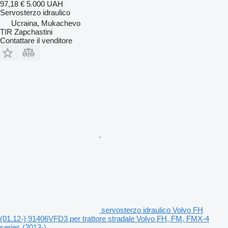
97,18 €
5.000 UAH
Servosterzo idraulico
Ucraina, Mukachevo
TIR Zapchastini
Contattare il venditore
servosterzo idraulico Volvo FH
(01.12-) 91406VFD3 per trattore stradale Volvo FH, FM, FMX-4
series (2013-)