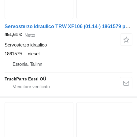
Servosterzo idraulico TRW XF106 (01.14-) 1861579 per trattore stradale DAF XF106 (2014-)
451,61 €
Netto
Servosterzo idraulico
1861579
diesel
Estonia, Tallinn
TruckParts Eesti OÜ