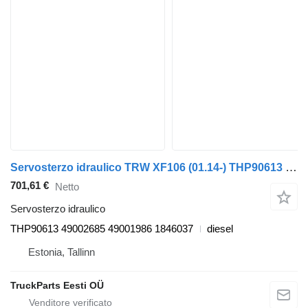
Servosterzo idraulico TRW XF106 (01.14-) THP90613 per trattore stradale DAF XF106 (2014-)
701,61 €
Netto
Servosterzo idraulico
THP90613 49002685 49001986 1846037
diesel
Estonia, Tallinn
TruckParts Eesti OÜ