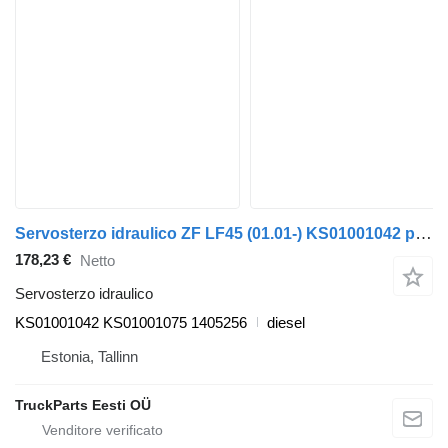
Servosterzo idraulico ZF LF45 (01.01-) KS01001042 per trattore stradale DAF LF45, LF55, LF180, CF65, CF75, CF85 (2001-)
178,23 €
Netto
Servosterzo idraulico
KS01001042 KS01001075 1405256
diesel
Estonia, Tallinn
TruckParts Eesti OÜ