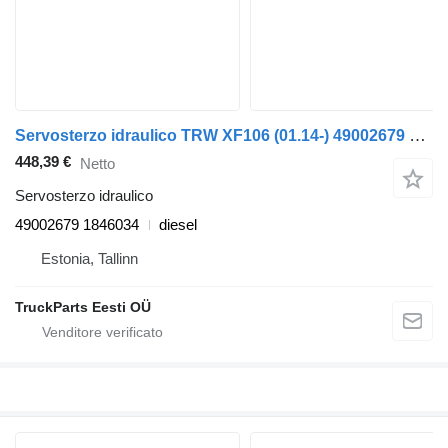
Servosterzo idraulico TRW XF106 (01.14-) 49002679 per trattore stradale DAF XF106 (2014-)
448,39 €
Netto
Servosterzo idraulico
49002679 1846034
diesel
Estonia, Tallinn
TruckParts Eesti OÜ