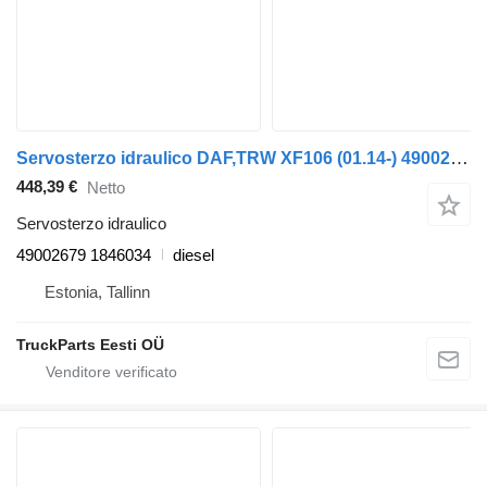
Servosterzo idraulico DAF,TRW XF106 (01.14-) 49002679 per trattore stradale DAF XF106 (2014-)
448,39 €
Netto
Servosterzo idraulico
49002679 1846034
diesel
Estonia, Tallinn
TruckParts Eesti OÜ