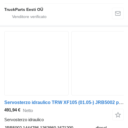
TruckParts Eesti OÜ
Servosterzo idraulico TRW XF105 (01.05-) JRB5002 per trattore stradale DAF XF95, XF105 (2001-2014)
491,94 €
Netto
Servosterzo idraulico
JRB5002 1444786 1363860 1671200
diesel