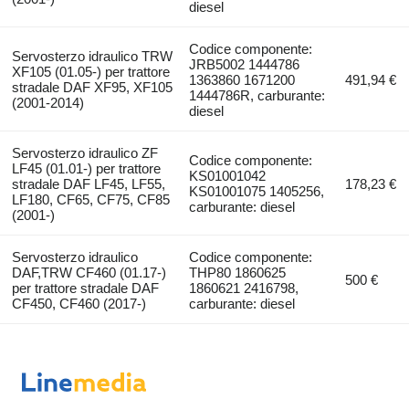
diesel
Codice componente:
Servosterzo idraulico TRW
JRB5002 1444786
XF105 (01.05-) per trattore
1363860 1671200
491,94 €
stradale DAF XF95, XF105
1444786R, carburante:
(2001-2014)
diesel
Servosterzo idraulico ZF
Codice componente:
LF45 (01.01-) per trattore
KS01001042
stradale DAF LF45, LF55,
178,23 €
KS01001075 1405256,
LF180, CF65, CF75, CF85
carburante: diesel
(2001-)
Servosterzo idraulico
Codice componente:
DAF,TRW CF460 (01.17-)
THP80 1860625
500 €
per trattore stradale DAF
1860621 2416798,
CF450, CF460 (2017-)
carburante: diesel