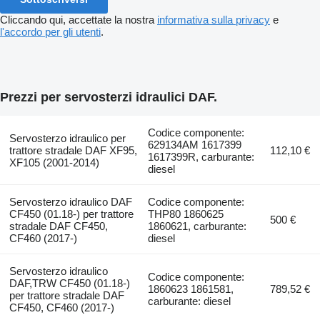
Cliccando qui, accettate la nostra
informativa sulla privacy
e
l'accordo per gli utenti
.
Prezzi per servosterzi idraulici DAF.
Codice componente:
Servosterzo idraulico per
629134AM 1617399
trattore stradale DAF XF95,
112,10 €
1617399R, carburante:
XF105 (2001-2014)
diesel
Servosterzo idraulico DAF
Codice componente:
CF450 (01.18-) per trattore
THP80 1860625
500 €
stradale DAF CF450,
1860621, carburante:
CF460 (2017-)
diesel
Servosterzo idraulico
Codice componente:
DAF,TRW CF450 (01.18-)
1860623 1861581,
789,52 €
per trattore stradale DAF
carburante: diesel
CF450, CF460 (2017-)