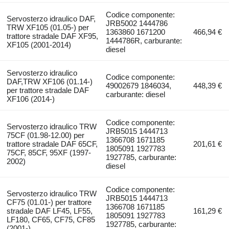
Codice componente:
Servosterzo idraulico DAF,
JRB5002 1444786
TRW XF105 (01.05-) per
1363860 1671200
466,94 €
trattore stradale DAF XF95,
1444786R, carburante:
XF105 (2001-2014)
diesel
Servosterzo idraulico
Codice componente:
DAF,TRW XF106 (01.14-)
49002679 1846034,
448,39 €
per trattore stradale DAF
carburante: diesel
XF106 (2014-)
Codice componente:
Servosterzo idraulico TRW
JRB5015 1444713
75CF (01.98-12.00) per
1366708 1671185
trattore stradale DAF 65CF,
201,61 €
1805091 1927783
75CF, 85CF, 95XF (1997-
1927785, carburante:
2002)
diesel
Codice componente:
Servosterzo idraulico TRW
JRB5015 1444713
CF75 (01.01-) per trattore
1366708 1671185
stradale DAF LF45, LF55,
161,29 €
1805091 1927783
LF180, CF65, CF75, CF85
1927785, carburante:
(2001-)