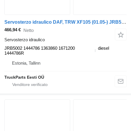
Servosterzo idraulico DAF, TRW XF105 (01.05-) JRB5002 per trattore stradale DAF XF95, XF105 (2001-2014)
466,94 €
Netto
Servosterzo idraulico
JRB5002 1444786 1363860 1671200
diesel
1444786R
Estonia, Tallinn
TruckParts Eesti OÜ