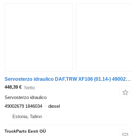
Servosterzo idraulico DAF,TRW XF106 (01.14-) 49002679 per trattore stradale DAF XF106 (2014-)
448,39 €
Netto
Servosterzo idraulico
49002679 1846034
diesel
Estonia, Tallinn
TruckParts Eesti OÜ