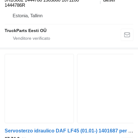
1444786R
Estonia, Tallinn
TruckParts Eesti OÜ
Servosterzo idraulico DAF LF45 (01.01-) 1401687 per trattore stradale DAF LF45, LF55, LF180, CF65, CF75, CF85 (2001-)