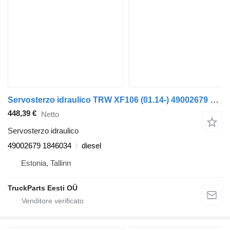
Servosterzo idraulico TRW XF106 (01.14-) 49002679 per trattore stradale DAF XF106 (2014-)
448,39 €
Netto
Servosterzo idraulico
49002679 1846034
diesel
Estonia, Tallinn
TruckParts Eesti OÜ