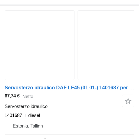
Servosterzo idraulico DAF LF45 (01.01-) 1401687 per trattore stradale DAF LF45, LF55, LF180, CF65, CF75, CF85 (2001-)
67,74 €
Netto
Servosterzo idraulico
1401687
diesel
Estonia, Tallinn