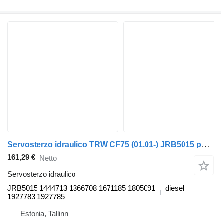
Servosterzo idraulico TRW CF75 (01.01-) JRB5015 per trattore stradale DAF LF45, LF55, LF180, CF65, CF75, CF85 (2001-)
161,29 €
Netto
Servosterzo idraulico
JRB5015 1444713 1366708 1671185 1805091
diesel
1927783 1927785
Estonia, Tallinn