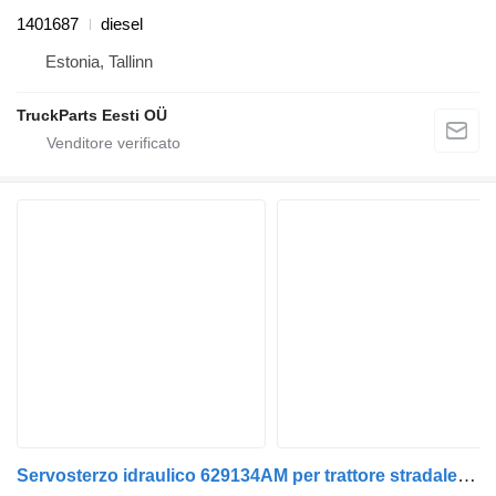
1401687
diesel
Estonia, Tallinn
TruckParts Eesti OÜ
Servosterzo idraulico 629134AM per trattore stradale DAF XF95, XF105 (2001-2014)