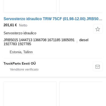
Servosterzo idraulico TRW 75CF (01.98-12.00) JRB5015 per trattore stradale DAF 65CF, 75CF, 85CF, 95XF (1997-2002)
201,61 €
Netto
Servosterzo idraulico
JRB5015 1444713 1366708 1671185 1805091
diesel
1927783 1927785
Estonia, Tallinn
TruckParts Eesti OÜ