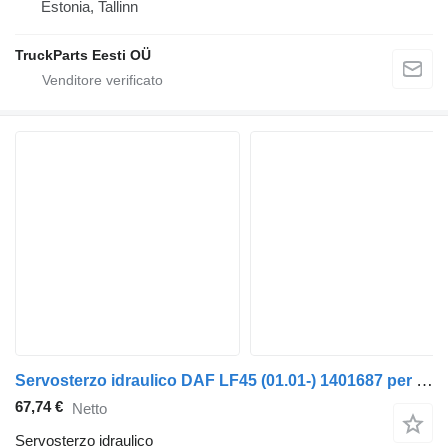
Estonia, Tallinn
TruckParts Eesti OÜ
Servosterzo idraulico DAF LF45 (01.01-) 1401687 per trattore stradale DAF LF45, LF55, LF180, CF65, CF75, CF85 (2001-)
67,74 €
Netto
Servosterzo idraulico