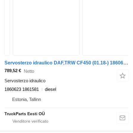
Servosterzo idraulico DAF,TRW CF450 (01.18-) 1860623 1861581 per trattore stradale DAF CF450, CF460 (2017-)
789,52 €
Netto
Servosterzo idraulico
1860623 1861581
diesel
Estonia, Tallinn
TruckParts Eesti OÜ