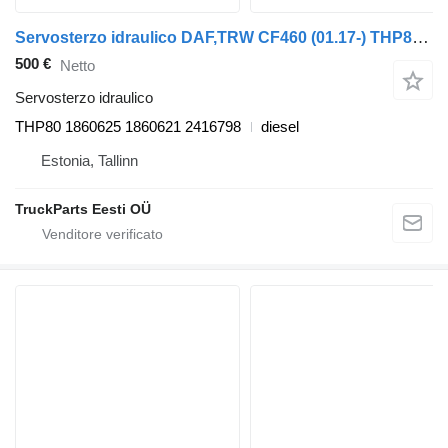
Servosterzo idraulico DAF,TRW CF460 (01.17-) THP80 per trattore stradale DAF CF450, CF460 (2017-)
500 €
Netto
Servosterzo idraulico
THP80 1860625 1860621 2416798
diesel
Estonia, Tallinn
TruckParts Eesti OÜ