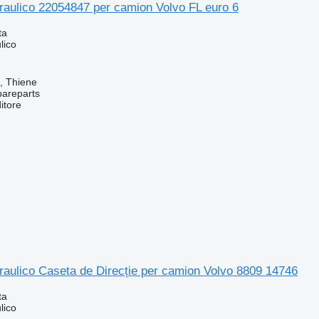
raulico 22054847 per camion Volvo FL euro 6
ta
lico
a, Thiene
pareparts
itore
raulico Caseta de Direcție per camion Volvo 8809 14746
ta
lico