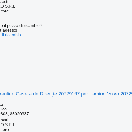
testi
O S.R.L.
itore
re il pezzo di ricambio?
ta adesso!
 di ricambio
draulico Caseta de Direcție 20729167 per camion Volvo 207
ta
lico
9603, 85020337
testi
O S.R.L.
itore