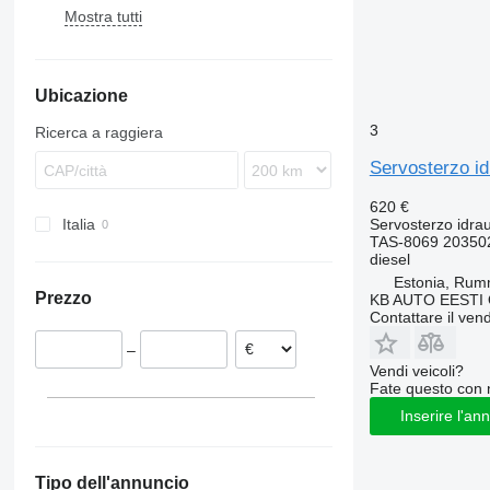
Mostra tutti
Magirus
TGA
Arocs
Maxity
F89
Stralis
TGL
Atego
Midliner
FH
Trakker
TGM
Axor
Midlum
FL
FH12
Ubicazione
TGS
Econic
Premium
FM
FH16
FL6
TGX
MB
FMX
FL7
FM7
FL6 11
3
Ricerca a raggiera
Sprinter
N-series
FL10
FM12
FL6 14
Servosterzo i
Vito
VNL
FL12
N10
FL6 18
FL611
620 €
Servosterzo idrau
Italia
FL614
TAS-8069 20350
FL618
diesel
Estonia, Ru
Prezzo
KB AUTO EESTI
Contattare il vend
–
Vendi veicoli?
Fate questo con 
Inserire l'an
Tipo dell'annuncio