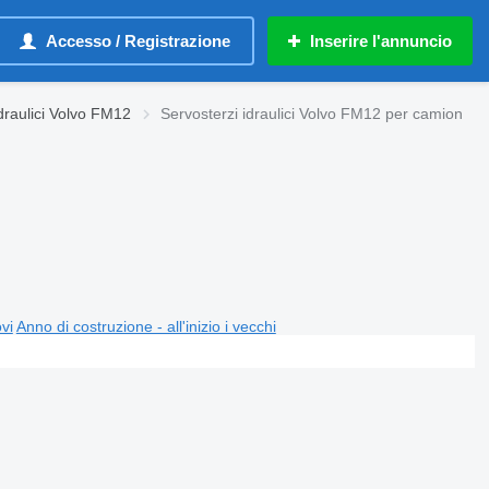
Accesso / Registrazione
Inserire l'annuncio
idraulici Volvo FM12
Servosterzi idraulici Volvo FM12 per camion
ovi
Anno di costruzione - all'inizio i vecchi