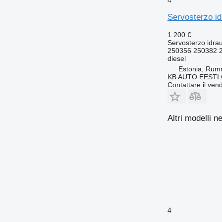
Servosterzo i
1.200 €
Servosterzo idrau
250356 250382 
diesel
Estonia, Ru
KB AUTO EESTI
Contattare il vend
Altri modelli n
4