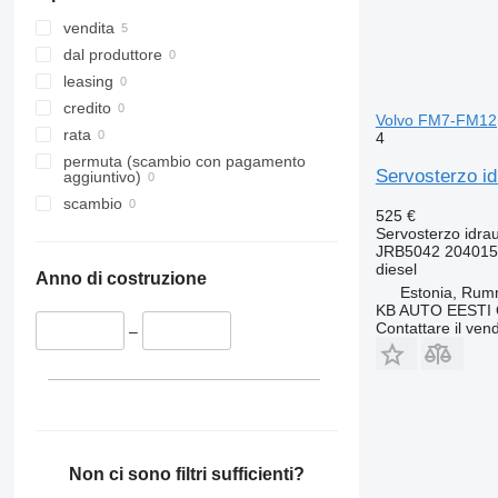
vendita
dal produttore
leasing
credito
Volvo FM7-FM12
rata
4
permuta (scambio con pagamento
Servosterzo i
aggiuntivo)
scambio
525 €
Servosterzo idrau
JRB5042 204015
diesel
Anno di costruzione
Estonia, Ru
KB AUTO EESTI
Contattare il vend
–
Non ci sono filtri sufficienti?