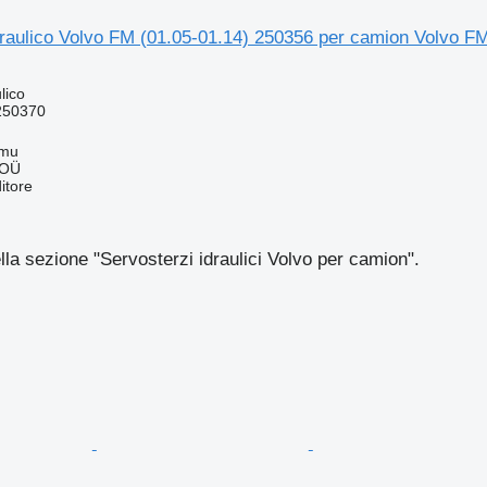
draulico Volvo FM (01.05-01.14) 250356 per camion Volvo 
lico
250370
mmu
 OÜ
itore
ella sezione "Servosterzi idraulici Volvo per camion".