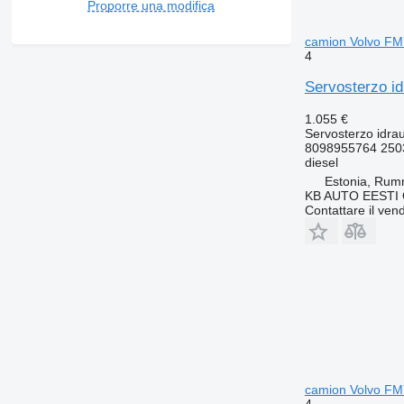
Proporre una modifica
camion Volvo F
4
Servosterzo i
1.055 €
Servosterzo idrau
8098955764 250
diesel
Estonia, Ru
KB AUTO EESTI
Contattare il vend
camion Volvo F
4