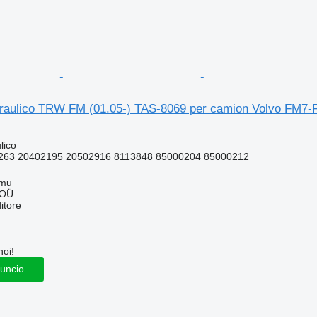
draulico TRW FM (01.05-) TAS-8069 per camion Volvo FM7
lico
263 20402195 20502916 8113848 85000204 85000212
mmu
 OÜ
itore
noi!
nuncio