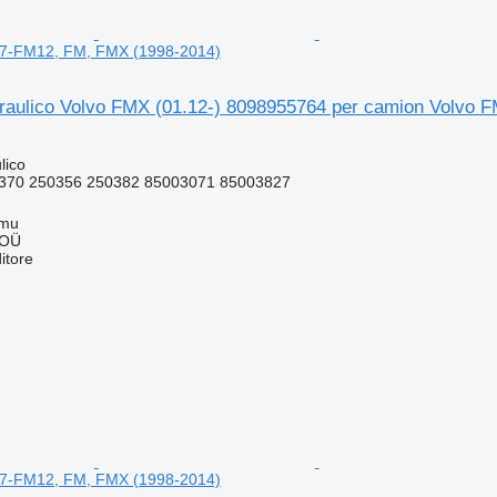
M7-FM12, FM, FMX (1998-2014)
draulico Volvo FMX (01.12-) 8098955764 per camion Volvo
lico
370 250356 250382 85003071 85003827
mmu
 OÜ
itore
M7-FM12, FM, FMX (1998-2014)