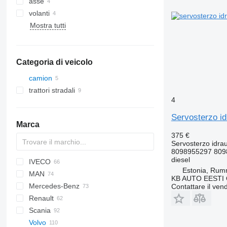
asse
volanti
Mostra tutti
Categoria di veicolo
camion
trattori stradali
4
Servosterzo i
Marca
375 €
Servosterzo idrau
8098955297 809
diesel
IVECO
C-series
CF
AC
F-MAX
Estonia, Ru
MAN
Jumper
LF
Transit
Daily
Carnival
KMK
LTM
KB AUTO EESTI
Mercedes-Benz
XF
EuroCargo
A-series
Contattare il vend
Renault
EuroStar
F8
A-Class
L-series
Atleon
Scania
Eurotech
F90
Actros
Cabstar
Magnum
Volvo
Eurotrakker
L2000
Antos
Mascott
LT