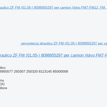
servosterzo idraulico ZF FM (01.05-) 8098955297 per
draulico ZF FM (01.05-) 8098955297 per camion Volvo FM7
lico
8955577 250307 250320 8113145 85000008
mmu
 OÜ
itore