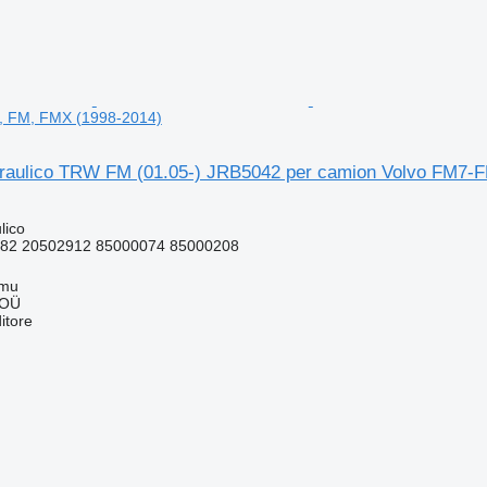
, FM, FMX (1998-2014)
draulico TRW FM (01.05-) JRB5042 per camion Volvo FM7-
lico
82 20502912 85000074 85000208
mmu
 OÜ
itore