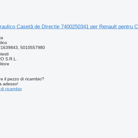
raulico Casetă de Direcție 7400250341 per Renault pentru C
ta
lico
21639843, 5010557980
testi
O S.R.L.
itore
re il pezzo di ricambio?
ta adesso!
 di ricambio