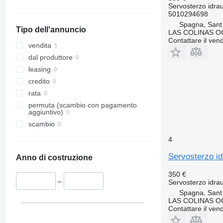
Servosterzo idrau
5010294698
Spagna, Sant
Tipo dell'annuncio
LAS COLINAS OC
Contattare il vend
vendita
dal produttore
leasing
credito
rata
permuta (scambio con pagamento
aggiuntivo)
scambio
4
Servosterzo id
Anno di costruzione
350 €
–
Servosterzo idrau
Spagna, Sant
LAS COLINAS OC
Contattare il vend