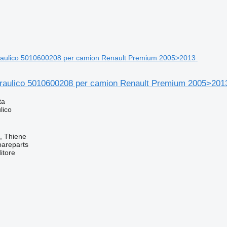
draulico 5010600208 per camion Renault Premium 2005>201
ta
lico
a, Thiene
pareparts
itore