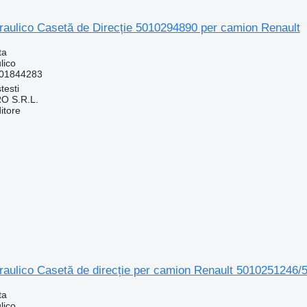
raulico Casetă de Direcție 5010294890 per camion Renault
ta
lico
001844283
testi
O S.R.L.
itore
draulico Casetă de direcție per camion Renault 5010251246
ta
lico