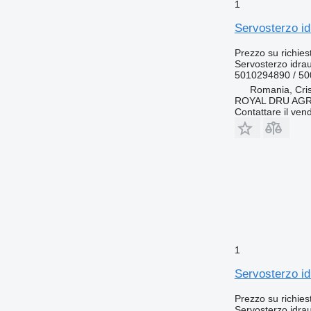
1
Servosterzo id
Prezzo su richies
Servosterzo idrau
5010294890 / 5
Romania, Cris
ROYAL DRU AGR
Contattare il vend
1
Servosterzo i
Prezzo su richies
Servosterzo idrau