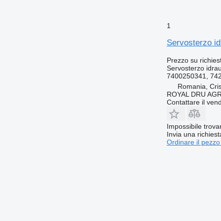
1
Servosterzo id
Prezzo su richies
Servosterzo idrau
7400250341, 74
Romania, Cris
ROYAL DRU AGR
Contattare il vend
Impossibile trova
Invia una richies
Ordinare il pezzo