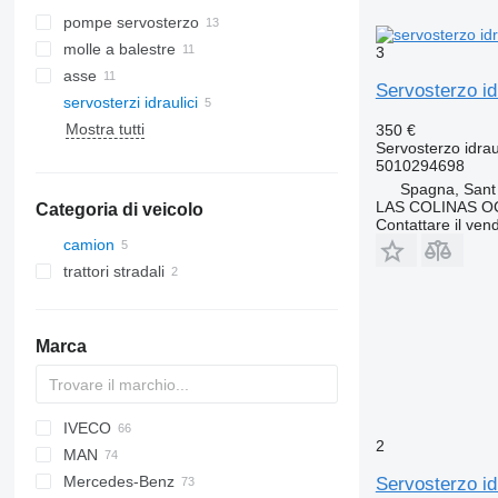
pompe servosterzo
molle a balestre
3
asse
Servosterzo i
servosterzi idraulici
Mostra tutti
350 €
Servosterzo idrau
5010294698
Spagna, Sant
LAS COLINAS OC
Categoria di veicolo
Contattare il vend
camion
trattori stradali
Marca
IVECO
C-series
CF
AC
F-MAX
2
MAN
Jumper
LF
Transit
Daily
Carnival
KMK
LTM
Mercedes-Benz
XF
EuroCargo
A-series
Servosterzo i