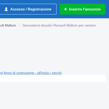
Accesso / Registrazione
Inserire l'annuncio
ault Midlum
Servosterzi idraulici Renault Midlum per camion
ovi
Anno di costruzione - all'inizio i vecchi