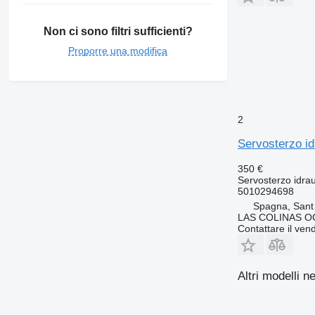
Non ci sono filtri sufficienti?
Proporre una modifica
2
Servosterzo i
350 €
Servosterzo idrau
5010294698
Spagna, Sant
LAS COLINAS OC
Contattare il vend
Altri modelli n