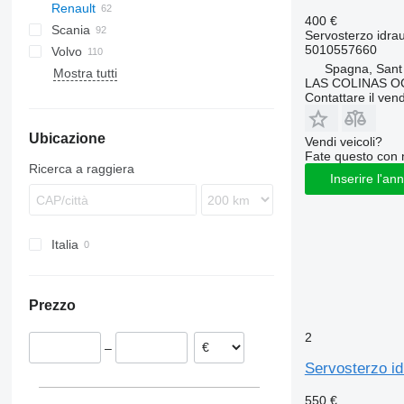
Renault
EuroStar
F8
A-Class
L-series
Atleon
400 €
Scania
Eurotech
F90
Actros
Cabstar
Magnum
Servosterzo idrau
5010557660
Volvo
Eurotrakker
L2000
Antos
Mascott
LT
Spagna, Sant
Mostra tutti
Magirus
TGA
Arocs
Maxity
F89
LAS COLINAS OC
Stralis
TGL
Atego
Midliner
FH
Contattare il vend
Trakker
TGM
Axor
Midlum
FL
Ubicazione
TGS
Econic
Premium
FM
Vendi veicoli?
Fate questo con 
TGX
MB
FMX
Premium 420
Ricerca a raggiera
Inserire l'an
Sprinter
N-series
Premium Lander
Vito
VNL
Italia
Prezzo
2
–
Servosterzo i
550 €