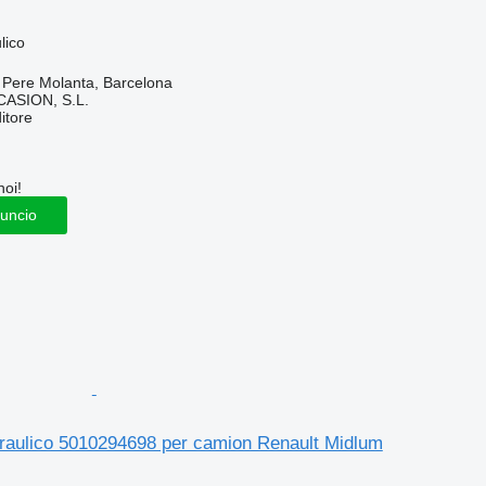
lico
 Pere Molanta, Barcelona
ASION, S.L.
itore
noi!
nuncio
draulico 5010294698 per camion Renault Midlum