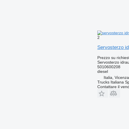
2
Servosterzo i
Prezzo su richies
Servosterzo idrau
5010600208
diesel
Italia, Vicenz
Trucks Italiana S
Contattare il vend