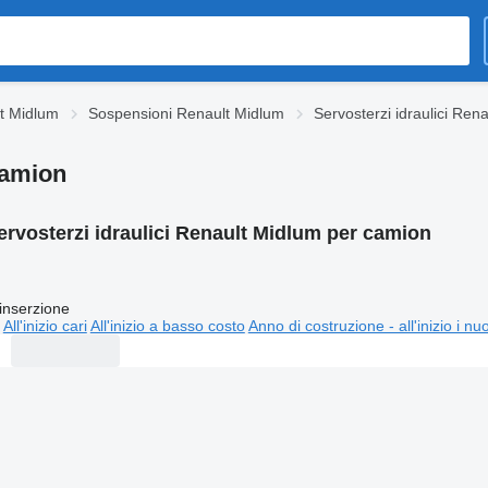
t Midlum
Sospensioni Renault Midlum
Servosterzi idraulici Ren
camion
ervosterzi idraulici Renault Midlum per camion
inserzione
All'inizio cari
All'inizio a basso costo
Anno di costruzione - all'inizio i nu