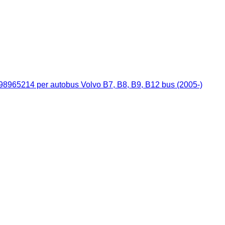
8098965214 per autobus Volvo B7, B8, B9, B12 bus (2005-)