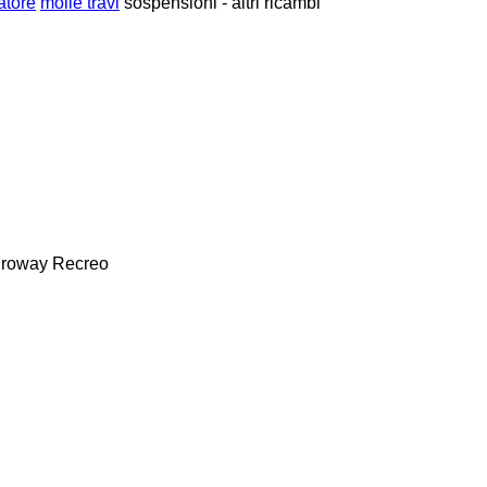
atore
molle travi
sospensioni - altri ricambi
roway
Recreo