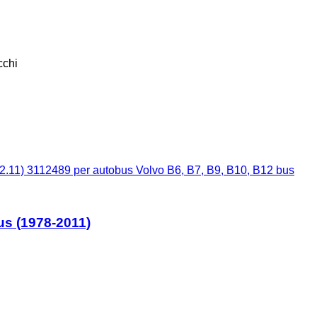
cchi
12.11) 3112489 per autobus Volvo B6, B7, B9, B10, B12 bus
us (1978-2011)