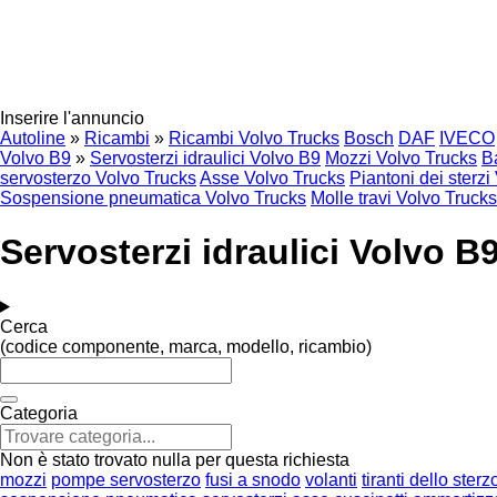
Inserire l'annuncio
Autoline
»
Ricambi
»
Ricambi Volvo Trucks
Bosch
DAF
IVECO
Volvo B9
»
Servosterzi idraulici Volvo B9
Mozzi Volvo Trucks
Ba
servosterzo Volvo Trucks
Asse Volvo Trucks
Piantoni dei sterzi
Sospensione pneumatica Volvo Trucks
Molle travi Volvo Trucks
Servosterzi idraulici Volvo B
Cerca
(codice componente, marca, modello, ricambio)
Categoria
Non è stato trovato nulla per questa richiesta
mozzi
pompe servosterzo
fusi a snodo
volanti
tiranti dello sterz