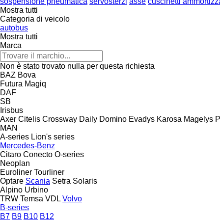
sospensione pneumatica
servosterzi
asse
cuscinetti ammortizz
Mostra tutti
Categoria di veicolo
autobus
Mostra tutti
Marca
Non è stato trovato nulla per questa richiesta
BAZ
Bova
Futura
Magiq
DAF
SB
Irisbus
Axer
Citelis
Crossway
Daily
Domino
Evadys
Karosa
Magelys
P
MAN
A-series
Lion's series
Mercedes-Benz
Citaro
Conecto
O-series
Neoplan
Euroliner
Tourliner
Optare
Scania
Setra
Solaris
Alpino
Urbino
TRW
Temsa
VDL
Volvo
B-series
B7
B9
B10
B12