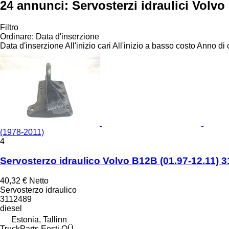
24 annunci:
Servosterzi idraulici Volv
Filtro
Ordinare
:
Data d'inserzione
Data d'inserzione
All'inizio cari
All'inizio a basso costo
Anno di c
(1978-2011)
4
Servosterzo idraulico Volvo B12B (01.97-12.11) 
40,32 €
Netto
Servosterzo idraulico
3112489
diesel
Estonia, Tallinn
TruckParts Eesti OÜ