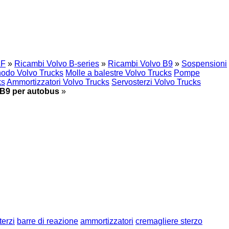
ZF
»
Ricambi Volvo B-series
»
Ricambi Volvo B9
»
Sospensioni
nodo Volvo Trucks
Molle a balestre Volvo Trucks
Pompe
ks
Ammortizzatori Volvo Trucks
Servosterzi Volvo Trucks
o B9 per autobus
»
terzi
barre di reazione
ammortizzatori
cremagliere sterzo