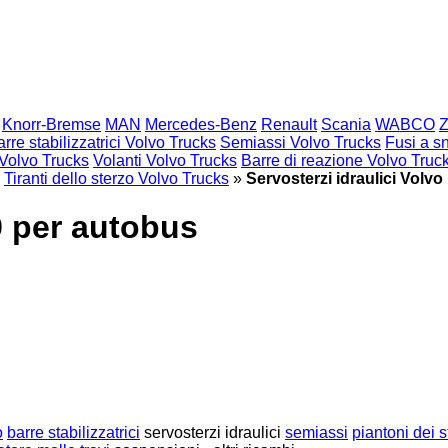
Knorr-Bremse
MAN
Mercedes-Benz
Renault
Scania
WABCO
rre stabilizzatrici Volvo Trucks
Semiassi Volvo Trucks
Fusi a s
 Volvo Trucks
Volanti Volvo Trucks
Barre di reazione Volvo Truc
Tiranti dello sterzo Volvo Trucks
»
Servosterzi idraulici Volv
9 per autobus
o
barre stabilizzatrici
servosterzi idraulici
semiassi
piantoni dei s