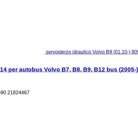
servosterzo idraulico Volvo B9 (01.10-) 
14 per autobus Volvo B7, B8, B9, B12 bus (2005-)
690 21824467