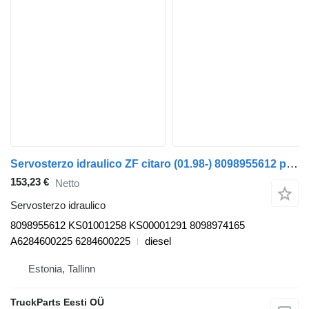
Servosterzo idraulico ZF citaro (01.98-) 8098955612 per autobus Mercedes-Benz Bus II (1996-)
153,23 €
Netto
Servosterzo idraulico
8098955612 KS01001258 KS00001291 8098974165
A6284600225 6284600225
diesel
Estonia, Tallinn
TruckParts Eesti OÜ