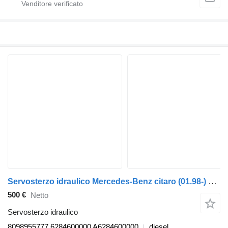
Servosterzo idraulico Mercedes-Benz citaro (01.98-) 8098955777 per autobus Mercedes-Benz Bus II (1996-)
500 €
Netto
Servosterzo idraulico
8098955777 6284600000 A6284600000
diesel