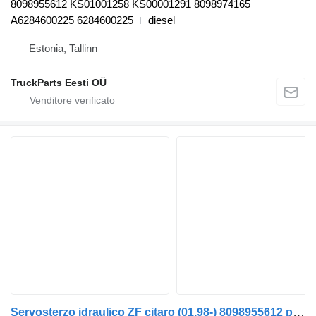
8098955612 KS01001258 KS00001291 8098974165
A6284600225 6284600225
diesel
Estonia, Tallinn
TruckParts Eesti OÜ
Servosterzo idraulico ZF citaro (01.98-) 8098955612 per autobus Mercedes-Benz Bus II (1996-)