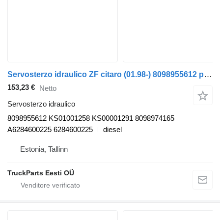
Servosterzo idraulico ZF citaro (01.98-) 8098955612 per autobus Mercedes-Benz Bus II (1996-)
153,23 €
Netto
Servosterzo idraulico
8098955612 KS01001258 KS00001291 8098974165
A6284600225 6284600225
diesel
Estonia, Tallinn
TruckParts Eesti OÜ