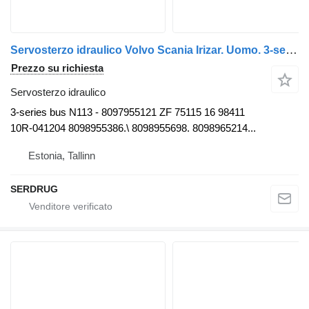
Servosterzo idraulico Volvo Scania Irizar. Uomo. 3-series per autobus Mercedes-Benz o405
Prezzo su richiesta
Servosterzo idraulico
3-series bus N113 - 8097955121 ZF 75115 16 98411
10R-041204 8098955386.\ 8098955698. 8098965214...
Estonia, Tallinn
SERDRUG