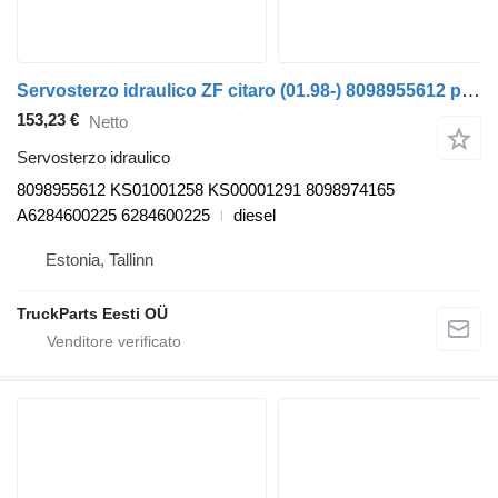
Servosterzo idraulico ZF citaro (01.98-) 8098955612 per autobus Mercedes-Benz Bus II (1996-)
153,23 €
Netto
Servosterzo idraulico
8098955612 KS01001258 KS00001291 8098974165
A6284600225 6284600225
diesel
Estonia, Tallinn
TruckParts Eesti OÜ