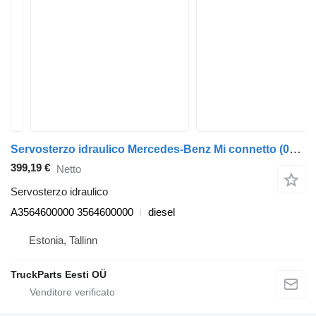
Servosterzo idraulico Mercedes-Benz Mi connetto (01.01-) A3564600000 per autobus Mercedes-Benz Bus II (1996-)
399,19 €
Netto
Servosterzo idraulico
A3564600000 3564600000
diesel
Estonia, Tallinn
TruckParts Eesti OÜ