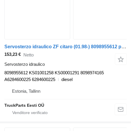
Servosterzo idraulico ZF citaro (01.98-) 8098955612 per autobus Mercedes-Benz Bus II (1996-)
153,23 €
Netto
Servosterzo idraulico
8098955612 KS01001258 KS00001291 8098974165
A6284600225 6284600225
diesel
Estonia, Tallinn
TruckParts Eesti OÜ