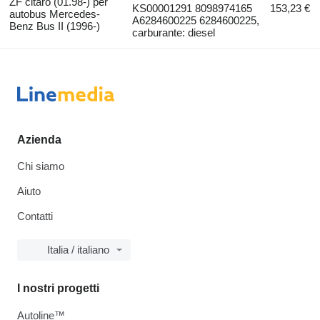
ZF citaro (01.98-) per
KS00001291 8098974165
153,23 €
autobus Mercedes-
A6284600225 6284600225,
Benz Bus II (1996-)
carburante: diesel
Azienda
Chi siamo
Aiuto
Contatti
Italia / italiano
I nostri progetti
Autoline™