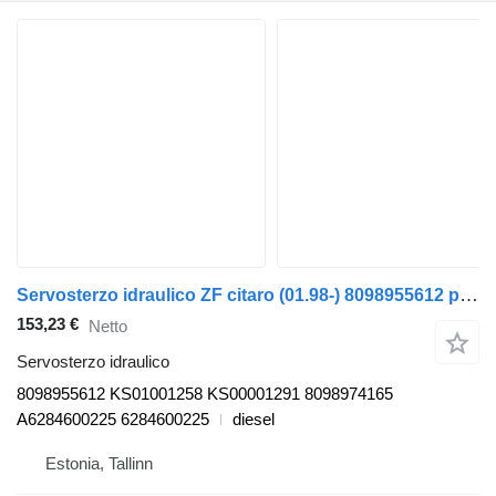
Servosterzo idraulico ZF citaro (01.98-) 8098955612 per autobus Mercedes-Benz Bus II (1996-)
153,23 €
Netto
Servosterzo idraulico
8098955612 KS01001258 KS00001291 8098974165
A6284600225 6284600225
diesel
Estonia, Tallinn