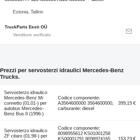
Estonia, Tallinn
TruckParts Eesti OÜ
Prezzi per servosterzi idraulici Mercedes-Benz
Trucks.
Servosterzo idraulico
Mercedes-Benz Mi
Codice componente:
connetto (01.01-) per
A3564600000 3564600000,
399,19 €
autobus Mercedes-
carburante: diesel
Benz Bus II (1996-)
Codice componente:
Servosterzo idraulico
8098955612 KS01001258
ZF citaro (01.98-) per
KS00001291 8098974165
153,23 €