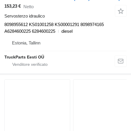
153,23 €
Netto
Servosterzo idraulico
8098955612 KS01001258 KS00001291 8098974165
A6284600225 6284600225
diesel
Estonia, Tallinn
TruckParts Eesti OÜ