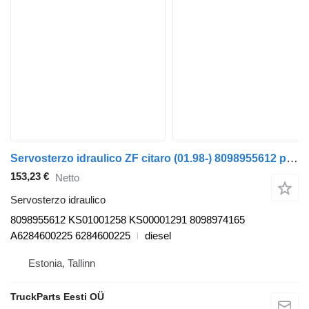
Servosterzo idraulico ZF citaro (01.98-) 8098955612 per autobus Mercedes-Benz Bus II (1996-)
153,23 €
Netto
Servosterzo idraulico
8098955612 KS01001258 KS00001291 8098974165
A6284600225 6284600225
diesel
Estonia, Tallinn
TruckParts Eesti OÜ