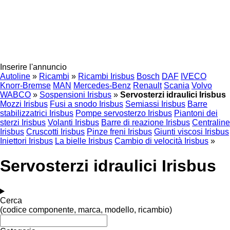
Inserire l'annuncio
Autoline
»
Ricambi
»
Ricambi Irisbus
Bosch
DAF
IVECO
Knorr-Bremse
MAN
Mercedes-Benz
Renault
Scania
Volvo
WABCO
»
Sospensioni Irisbus
»
Servosterzi idraulici Irisbus
Mozzi Irisbus
Fusi a snodo Irisbus
Semiassi Irisbus
Barre
stabilizzatrici Irisbus
Pompe servosterzo Irisbus
Piantoni dei
sterzi Irisbus
Volanti Irisbus
Barre di reazione Irisbus
Centraline
Irisbus
Cruscotti Irisbus
Pinze freni Irisbus
Giunti viscosi Irisbus
Iniettori Irisbus
La bielle Irisbus
Cambio di velocità Irisbus
»
Servosterzi idraulici Irisbus
Cerca
(codice componente, marca, modello, ricambio)