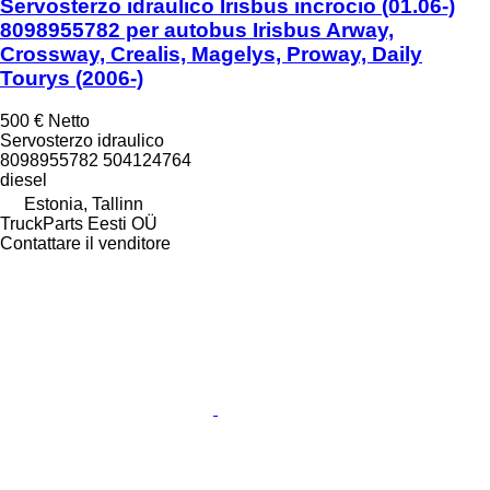
Servosterzo idraulico Irisbus incrocio (01.06-)
8098955782 per autobus Irisbus Arway,
Crossway, Crealis, Magelys, Proway, Daily
Tourys (2006-)
500 €
Netto
Servosterzo idraulico
8098955782 504124764
diesel
Estonia, Tallinn
TruckParts Eesti OÜ
Contattare il venditore