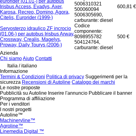
eurorider (01.01-) per autobus
5006310321
Irisbus Access, Evadys, Axer,
600,81 €
500060094
Karosa, Recreo, Domino, Agora,
5006305690,
Citelis, Eurorider (1999-)
carburante: diesel
Codice
Servosterzo idraulico ZF incrocio
componente:
(01.06-) per autobus Irisbus Arway,
8098955782
500 €
Crossway, Crealis, Magelys,
504124764,
Proway, Daily Tourys (2006-)
carburante: diesel
Azienda
Chi siamo
Aiuto
Contatti
Italia / italiano
Informazione
Termini & Condizioni
Politica di privacy
Suggerimenti per la
sicurezza
Recensioni di Autoline
Catalogo dei marchi
Le nostre proposte
Pubblicità su Autoline
Inserire l'annuncio
Pubblicare il banner
Programma di affiliazione
Per i venditori
I nostri progetti
Autoline™
Machineryline™
Agroline™
Linemedia Digital ™