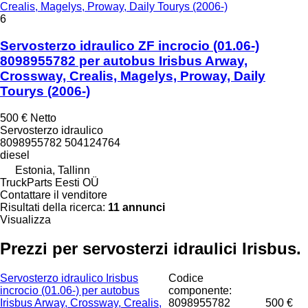
Crealis, Magelys, Proway, Daily Tourys (2006-)
6
Servosterzo idraulico ZF incrocio (01.06-)
8098955782 per autobus Irisbus Arway,
Crossway, Crealis, Magelys, Proway, Daily
Tourys (2006-)
500 €
Netto
Servosterzo idraulico
8098955782 504124764
diesel
Estonia, Tallinn
TruckParts Eesti OÜ
Contattare il venditore
Risultati della ricerca:
11 annunci
Visualizza
Prezzi per servosterzi idraulici Irisbus.
Servosterzo idraulico Irisbus
Codice
incrocio (01.06-) per autobus
componente:
Irisbus Arway, Crossway, Crealis,
8098955782
500 €