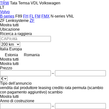
TRW
Tata
Temsa
VDL
Volkswagen
LT
Volvo
B-series
F89
FH
FL
FM
FMX
N-series
VNL
ZF Lenksysteme
ZF
Mostra tutti
Ubicazione
Ricerca a raggiera
Italia
Europa
Estonia
Romania
Mostra tutti
Mostra tutti
Prezzo
–
Tipo dell'annuncio
vendita
dal produttore
leasing
credito
rata
permuta (scambio
con pagamento aggiuntivo)
scambio
Mostra tutti
Anno di costruzione
–