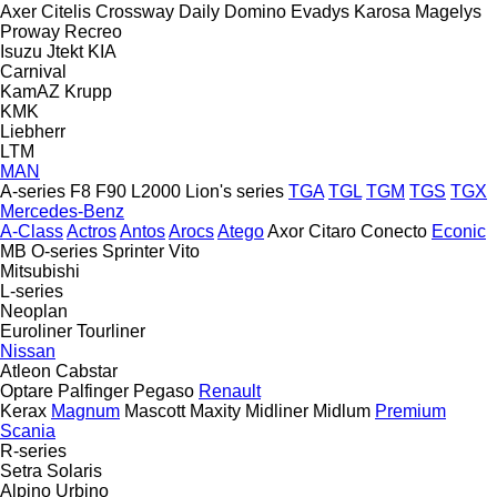
Axer
Citelis
Crossway
Daily
Domino
Evadys
Karosa
Magelys
Proway
Recreo
Isuzu
Jtekt
KIA
Carnival
KamAZ
Krupp
KMK
Liebherr
LTM
MAN
A-series
F8
F90
L2000
Lion's series
TGA
TGL
TGM
TGS
TGX
Mercedes-Benz
A-Class
Actros
Antos
Arocs
Atego
Axor
Citaro
Conecto
Econic
MB
O-series
Sprinter
Vito
Mitsubishi
L-series
Neoplan
Euroliner
Tourliner
Nissan
Atleon
Cabstar
Optare
Palfinger
Pegaso
Renault
Kerax
Magnum
Mascott
Maxity
Midliner
Midlum
Premium
Scania
R-series
Setra
Solaris
Alpino
Urbino