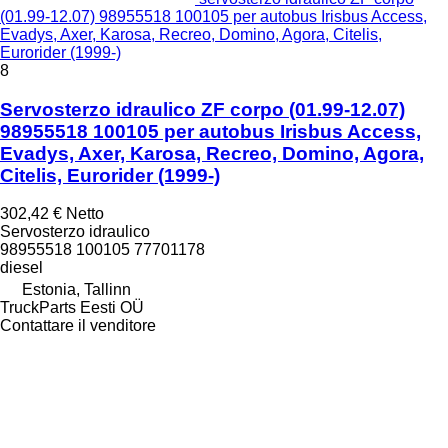
(01.99-12.07) 98955518 100105 per autobus Irisbus Access,
Evadys, Axer, Karosa, Recreo, Domino, Agora, Citelis,
Eurorider (1999-)
8
Servosterzo idraulico ZF corpo (01.99-12.07)
98955518 100105 per autobus Irisbus Access,
Evadys, Axer, Karosa, Recreo, Domino, Agora,
Citelis, Eurorider (1999-)
302,42 €
Netto
Servosterzo idraulico
98955518 100105 77701178
diesel
Estonia, Tallinn
TruckParts Eesti OÜ
Contattare il venditore