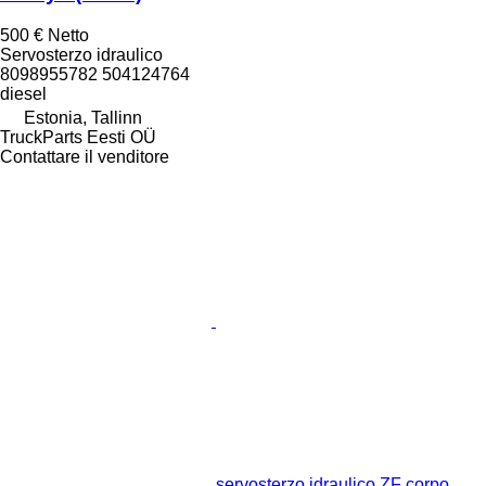
500 €
Netto
Servosterzo idraulico
8098955782 504124764
diesel
Estonia, Tallinn
TruckParts Eesti OÜ
Contattare il venditore
servosterzo idraulico ZF corpo