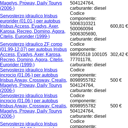
Magelys, Proway, Daily Tourys
504124764,
(2006-)
carburante: diesel
Codice
Servosterzo idraulico Irisbus
componente:
eurorider (01.01-) per autobus
5006310321
Irisbus Access, Evadys, Axer,
600,81 €
500060094
Karosa, Recreo, Domino, Agora,
5006305690,
Citelis, Eurorider (1999-)
carburante: diesel
Servosterzo idraulico ZF corpo
Codice
(01.99-12.07) per autobus Irisbus
componente:
Access, Evadys, Axer, Karosa,
98955518 100105
302,42 €
Recreo, Domino, Agora, Citelis,
77701178,
Eurorider (1999-)
carburante: diesel
Servosterzo idraulico Irisbus
Codice
incrocio (01.06-) per autobus
componente:
Irisbus Arway, Crossway, Crealis,
8098955782
500 €
Magelys, Proway, Daily Tourys
504124764,
(2006-)
carburante: diesel
Servosterzo idraulico Irisbus
Codice
incrocio (01.06-) per autobus
componente:
Irisbus Arway, Crossway, Crealis,
8098955782
500 €
Magelys, Proway, Daily Tourys
504124764,
(2006-)
carburante: diesel
Codice
Servosterzo idraulico Irisbus
componente: