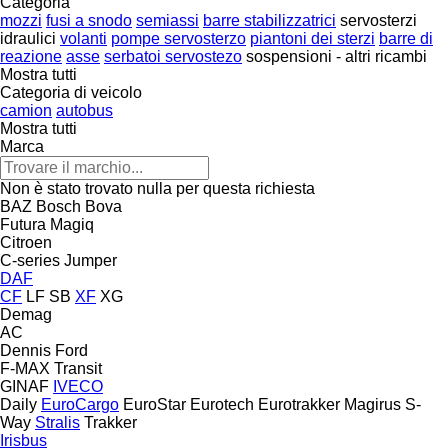
Categoria
mozzi
fusi a snodo
semiassi
barre stabilizzatrici
servosterzi
idraulici
volanti
pompe servosterzo
piantoni dei sterzi
barre di
reazione
asse
serbatoi servostezo
sospensioni - altri ricambi
Mostra tutti
Categoria di veicolo
camion
autobus
Mostra tutti
Marca
Non è stato trovato nulla per questa richiesta
BAZ
Bosch
Bova
Futura
Magiq
Citroen
C-series
Jumper
DAF
CF
LF
SB
XF
XG
Demag
AC
Dennis
Ford
F-MAX
Transit
GINAF
IVECO
Daily
EuroCargo
EuroStar
Eurotech
Eurotrakker
Magirus
S-
Way
Stralis
Trakker
Irisbus