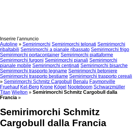
Inserire l'annuncio
Autoline
»
Semirimorchi
Semirimorchi telonati
Semirimorchi
ribaltabili
Semirimorchi a pianale ribassato
Semirimorchi frigo
Semirimorchi portacontainer
Semirimorchi piattaforme
Semirimorchi furgoni
Semirimorchi pianali
Semirimorchi
pianale mobile
Semirimorchi centinati
Semirimorchi bisarche
Semirimorchi trasporto legname
Semirimorchi betoniere
Semirimorchi trasporto bestiame
Semirimorchi trasporto cereali
»
Semirimorchi Schmitz Cargobull
Benalu
Faymonville
Fruehauf
Kel-Berg
Krone
Kögel
Nooteboom
Schwarzmüller
Titan
Wielton
»
Semirimorchi Schmitz Cargobull dalla
Francia
»
Semirimorchi Schmitz
Cargobull dalla Francia