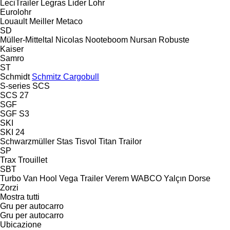
LeciTrailer
Legras
Lider
Lohr
Eurolohr
Louault
Meiller
Metaco
SD
Müller-Mitteltal
Nicolas
Nooteboom
Nursan
Robuste
Kaiser
Samro
ST
Schmidt
Schmitz Cargobull
S-series
SCS
SCS 27
SGF
SGF S3
SKI
SKI 24
Schwarzmüller
Stas
Tisvol
Titan
Trailor
SP
Trax
Trouillet
SBT
Turbo
Van Hool
Vega Trailer
Verem
WABCO
Yalçın Dorse
Zorzi
Mostra tutti
Gru per autocarro
Gru per autocarro
Ubicazione