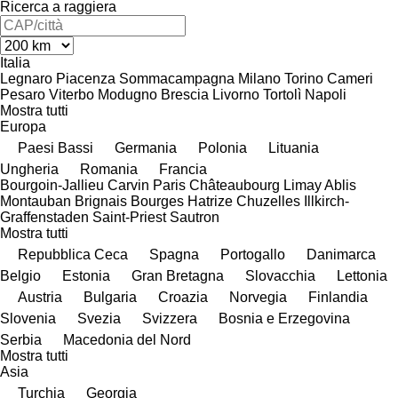
Ricerca a raggiera
Italia
Legnaro
Piacenza
Sommacampagna
Milano
Torino
Cameri
Pesaro
Viterbo
Modugno
Brescia
Livorno
Tortolì
Napoli
Mostra tutti
Europa
Paesi Bassi
Germania
Polonia
Lituania
Ungheria
Romania
Francia
Bourgoin-Jallieu
Carvin
Paris
Châteaubourg
Limay
Ablis
Montauban
Brignais
Bourges
Hatrize
Chuzelles
Illkirch-
Graffenstaden
Saint-Priest
Sautron
Mostra tutti
Repubblica Ceca
Spagna
Portogallo
Danimarca
Belgio
Estonia
Gran Bretagna
Slovacchia
Lettonia
Austria
Bulgaria
Croazia
Norvegia
Finlandia
Slovenia
Svezia
Svizzera
Bosnia e Erzegovina
Serbia
Macedonia del Nord
Mostra tutti
Asia
Turchia
Georgia