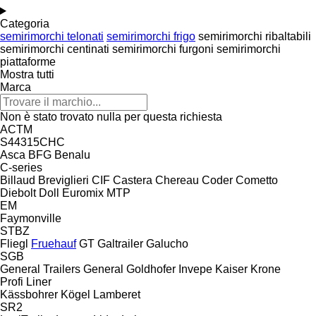
Categoria
semirimorchi telonati
semirimorchi frigo
semirimorchi ribaltabili
semirimorchi centinati
semirimorchi furgoni
semirimorchi
piattaforme
Mostra tutti
Marca
Non è stato trovato nulla per questa richiesta
ACTM
S44315CHC
Asca
BFG
Benalu
C-series
Billaud
Breviglieri
CIF
Castera
Chereau
Coder
Cometto
Diebolt
Doll
Euromix MTP
EM
Faymonville
STBZ
Fliegl
Fruehauf
GT
Galtrailer
Galucho
SGB
General Trailers
General
Goldhofer
Invepe
Kaiser
Krone
Profi Liner
Kässbohrer
Kögel
Lamberet
SR2