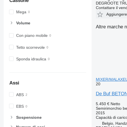
Cassone
DEGROOTE TRU
Contattare il vend
Mega
Aggiungere a
Volume
Altre marche n
Con piano mobile
Tetto scorrevole
Sponda idraulica
MIXER/MALAXE
Assi
20
De Buf BETO
ABS
5.450 €
Netto
EBS
Semirimorchio be
2015
Capacità di caric
Sospensione
Belgio, Hand