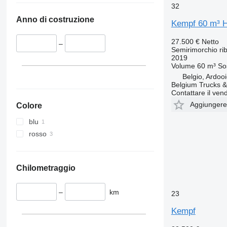
32
Anno di costruzione
Kempf 60 m³
27.500 €
Netto
–
Semirimorchio rib
2019
Volume
60 m³
So
Belgio, Ardoo
Belgium Trucks & 
Contattare il vend
Aggiungere a
Colore
blu
rosso
Chilometraggio
–
km
23
Kempf