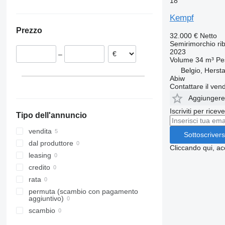
18
Polonia
Ucraina
Kempf
Repubblica Ceca
Prezzo
Austria
32.000 €
Netto
Semirimorchio rib
Paesi Bassi
2023
–
Ungheria
Volume
34 m³
Pe
Romania
Belgio, Hersta
Abiw
Belgio
Contattare il vend
Ghent
Aggiungere a
Herstal
Iscriviti per ricev
Tipo dell'annuncio
Wingene
Ardooie
vendita
Sottoscrivers
dal produttore
Cliccando qui, ac
leasing
credito
rata
permuta (scambio con pagamento
aggiuntivo)
scambio