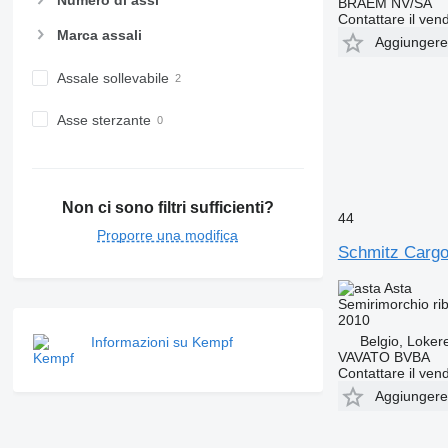
Numero di assi
BRAEM NV/SA
Contattare il vend
Marca assali
Aggiungere a
Assale sollevabile
Asse sterzante
Non ci sono filtri sufficienti?
44
Proporre una modifica
Schmitz Cargo
Asta
Semirimorchio rib
2010
Belgio, Loker
Informazioni su Kempf
VAVATO BVBA
Contattare il vend
Aggiungere a