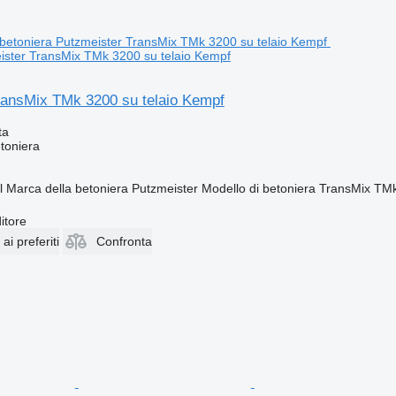
ister TransMix TMk 3200 su telaio Kempf
ransMix TMk 3200 su telaio Kempf
ta
toniera
l
Marca della betoniera
Putzmeister
Modello di betoniera
TransMix TM
itore
i preferiti
Confronta