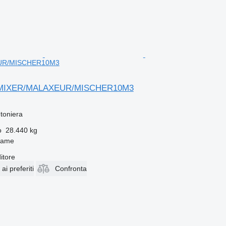
UR/MISCHER10M3
 MIXER/MALAXEUR/MISCHER10M3
toniera
o
28.440 kg
zame
itore
i preferiti
Confronta