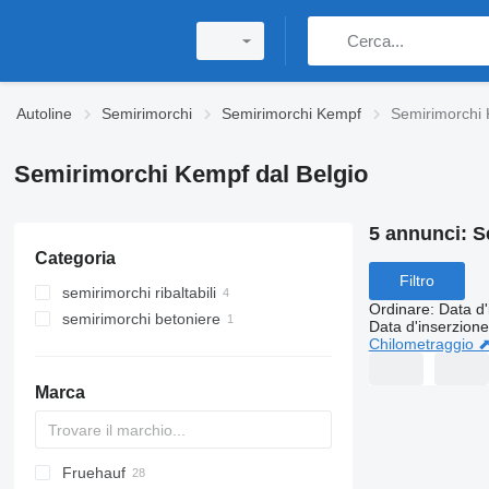
Autoline
Semirimorchi
Semirimorchi Kempf
Semirimorchi 
Semirimorchi Kempf dal Belgio
5 annunci:
S
Categoria
Filtro
semirimorchi ribaltabili
Ordinare
:
Data d'
semirimorchi betoniere
Data d'inserzione
Chilometraggio 
Marca
Fruehauf
OKHS
C-series
BPO
CT
OPL
TXA
STBZ
DHKS
FLO