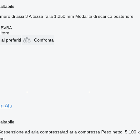
altabile
mero di assi
3
Altezza ralla
1.250 mm
Modalità di scarico
posteriore
 BVBA
itore
i preferiti
Confronta
n Alu
altabile
Sospensione
ad aria compressa/ad aria compressa
Peso netto
5.100 k
ene