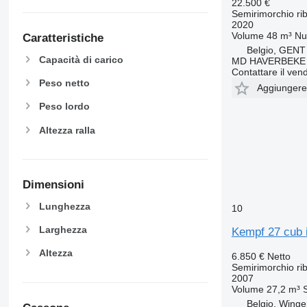
22.500 €
Semirimorchio rib
2020
Volume
48 m³
Nu
Caratteristiche
Belgio, GENT
Capacità di carico
MD HAVERBEKE
Contattare il vend
Peso netto
Aggiungere a
Peso lordo
Altezza ralla
Dimensioni
Lunghezza
10
Larghezza
Kempf 27 cub i
Altezza
6.850 €
Netto
Semirimorchio rib
2007
Volume
27,2 m³
Belgio, Wing