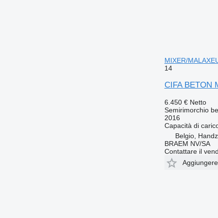
MIXER/MALAXE
14
CIFA BETON
6.450 €
Netto
Semirimorchio be
2016
Capacità di caric
Belgio, Hand
BRAEM NV/SA
Contattare il vend
Aggiungere a