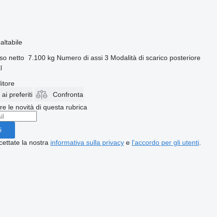
altabile
so netto
7.100 kg
Numero di assi
3
Modalità di scarico
posteriore
l
itore
i preferiti
Confronta
ere le novità di questa rubrica
i
cettate la nostra
informativa sulla privacy
e
l'accordo per gli utenti
.