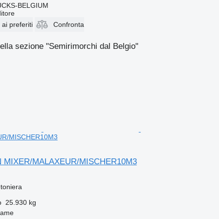
CKS-BELGIUM
itore
i preferiti
Confronta
ella sezione "Semirimorchi dal Belgio"
UR/MISCHER10M3
N MIXER/MALAXEUR/MISCHER10M3
toniera
o
25.930 kg
zame