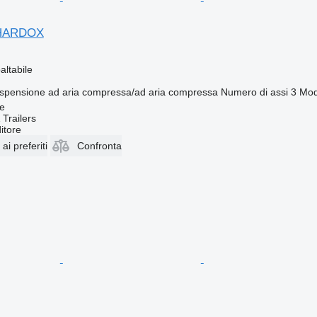
 HARDOX
altabile
spensione
ad aria compressa/ad aria compressa
Numero di assi
3
Moda
ie
Trailers
itore
i preferiti
Confronta