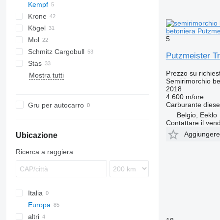
Kempf
OKS
FT
STN
SDS
Oplegger
DRO
GLT3
Krone
CF
Kögel
SD
betoniera Putzme
5
Mol
SDP
S 24
0-2
SR2
SK
HTM
MTS
Schmitz Cargobull
TKS
SN
0-3
K-series
ONCR
MCO
T-series
SBA
ROC
Kaiser
S338
Putzmeister T
Stas
O-3
OSDS
TXC
S-series
Prezzo su richies
Mostra tutti
OVB
SCB
S-series
F-series
ST
ADR
Semirimorchio be
SCF
SZ
2018
4.600 m/ore
SCS
Carburante
diese
Gru per autocarro
SGF
Belgio, Eeklo
SKI
Contattare il vend
Aggiungere a
SKO
Ubicazione
Ricerca a raggiera
Italia
Europa
altri
Germania