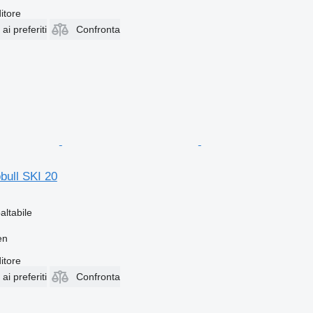
itore
i preferiti
Confronta
bull SKI 20
altabile
en
itore
i preferiti
Confronta