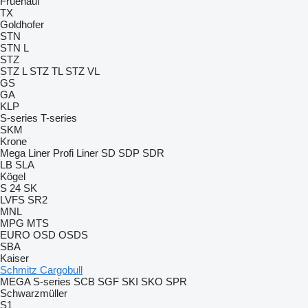
Fruehauf
TX
Goldhofer
STN
STN L
STZ
STZ L
STZ TL
STZ VL
GS
GA
KLP
S-series
T-series
SKM
Krone
Mega Liner
Profi Liner
SD
SDP
SDR
LB
SLA
Kögel
S 24
SK
LVFS
SR2
MNL
MPG
MTS
EURO
OSD
OSDS
SBA
Kaiser
Schmitz Cargobull
MEGA
S-series
SCB
SGF
SKI
SKO
SPR
Schwarzmüller
S1