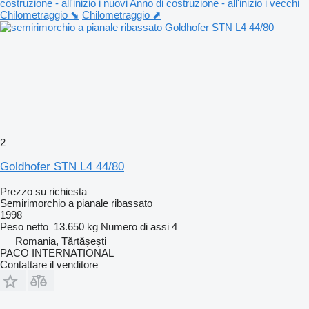
costruzione - all'inizio i nuovi
Anno di costruzione - all'inizio i vecchi
Chilometraggio ⬊
Chilometraggio ⬈
2
Goldhofer STN L4 44/80
Prezzo su richiesta
Semirimorchio a pianale ribassato
1998
Peso netto
13.650 kg
Numero di assi
4
Romania, Tărtășești
PACO INTERNATIONAL
Contattare il venditore