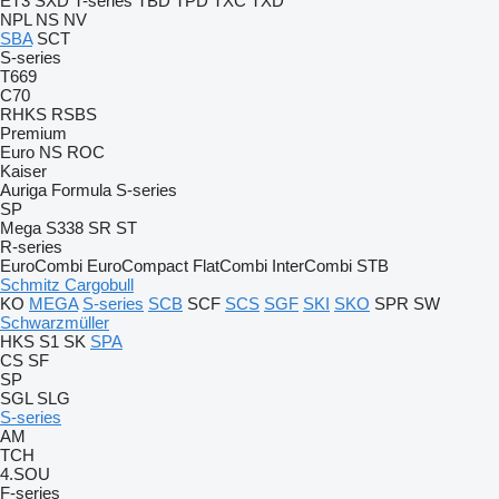
ET3
SXD
T-series
TBD
TPD
TXC
TXD
NPL
NS
NV
SBA
SCT
S-series
T669
C70
RHKS
RSBS
Premium
Euro
NS
ROC
Kaiser
Auriga
Formula
S-series
SP
Mega
S338
SR
ST
R-series
EuroCombi
EuroCompact
FlatCombi
InterCombi
STB
Schmitz Cargobull
KO
MEGA
S-series
SCB
SCF
SCS
SGF
SKI
SKO
SPR
SW
Schwarzmüller
HKS
S1
SK
SPA
CS
SF
SP
SGL
SLG
S-series
AM
TCH
4.SOU
F-series