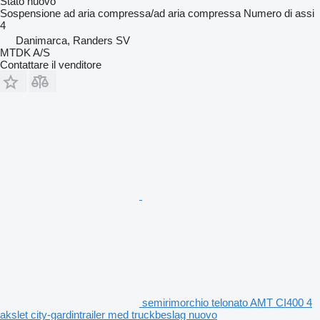
Stato
nuovo
Sospensione
ad aria compressa/ad aria compressa
Numero di assi
4
Danimarca, Randers SV
MTDK A/S
Contattare il venditore
semirimorchio telonato AMT CI400 4
akslet city-gardintrailer med truckbeslag nuovo