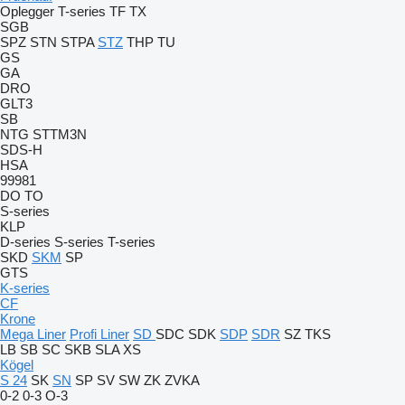
Oplegger
T-series
TF
TX
SGB
SPZ
STN
STPA
STZ
THP
TU
GS
GA
DRO
GLT3
SB
NTG
STTM3N
SDS-H
HSA
99981
DO
TO
S-series
KLP
D-series
S-series
T-series
SKD
SKM
SP
GTS
K-series
CF
Krone
Mega Liner
Profi Liner
SD
SDC
SDK
SDP
SDR
SZ
TKS
LB
SB
SC
SKB
SLA
XS
Kögel
S 24
SK
SN
SP
SV
SW
ZK
ZVKA
0-2
0-3
O-3