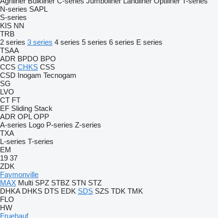
Agriliner
Bulkliner
C-series
Jumboliner
Landliner
Optiliner
T-series
N-series
SAPL
S-series
KIS
NN
TRB
2 series
3 series
4 series
5 series
6 series
E series
TSAA
ADR
BPDO
BPO
CCS
CHKS
CSS
CSD
Inogam
Tecnogam
SG
LVO
CT
FT
EF
Sliding
Stack
ADR
OPL
OPP
A-series
Logo
P-series
Z-series
TXA
L-series
T-series
EM
19
37
ZDK
Faymonville
MAX
Multi
SPZ
STBZ
STN
STZ
DHKA
DHKS
DTS
EDK
SDS
SZS
TDK
TMK
FLO
HW
Fruehauf