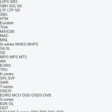
LVFS
SR2
SBH
SGL
SK
LTF
LTP
SR
SBS
HTM
Eurolohr
TGA
MAX100
MAC
MNL
G-series
MHKS
MHPS
SA
SL
SD
MPG
MPS
MTS
AM
EURO
TRS
K-series
SPL
SVF
SMR
T-series
ONCR
EURO
MCO
OSD
OSDS
OVB
S-series
EDK
OL
OGT