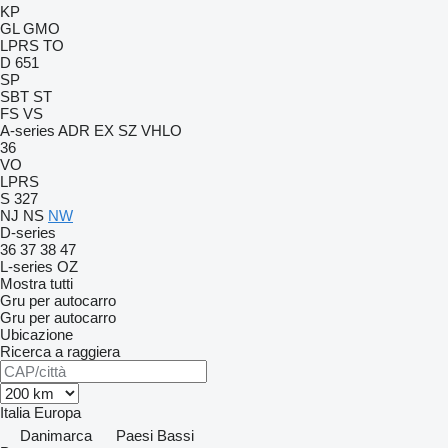
KP
GL
GMO
LPRS
TO
D 651
SP
SBT
ST
FS
VS
A-series
ADR
EX
SZ
VHLO
36
VO
LPRS
S 327
NJ
NS
NW
D-series
36
37
38
47
L-series
OZ
Mostra tutti
Gru per autocarro
Gru per autocarro
Ubicazione
Ricerca a raggiera
Italia
Europa
Danimarca
Paesi Bassi