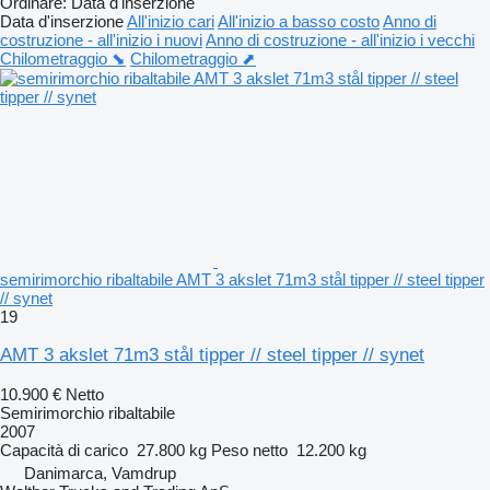
Ordinare
:
Data d'inserzione
Data d'inserzione
All'inizio cari
All'inizio a basso costo
Anno di
costruzione - all'inizio i nuovi
Anno di costruzione - all'inizio i vecchi
Chilometraggio ⬊
Chilometraggio ⬈
semirimorchio ribaltabile AMT 3 akslet 71m3 stål tipper // steel tipper
// synet
19
AMT 3 akslet 71m3 stål tipper // steel tipper // synet
10.900 €
Netto
Semirimorchio ribaltabile
2007
Capacità di carico
27.800 kg
Peso netto
12.200 kg
Danimarca, Vamdrup