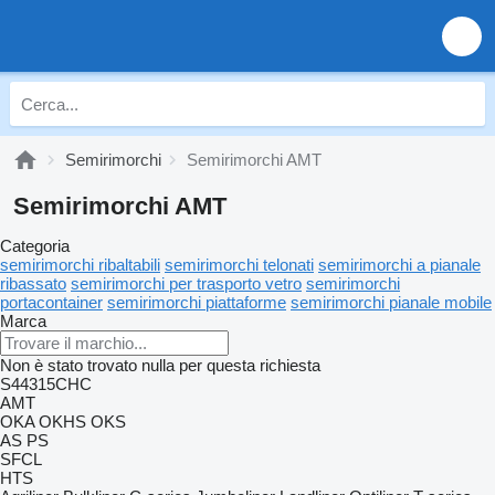
Semirimorchi
Semirimorchi AMT
Semirimorchi AMT
Categoria
semirimorchi ribaltabili
semirimorchi telonati
semirimorchi a pianale
ribassato
semirimorchi per trasporto vetro
semirimorchi
portacontainer
semirimorchi piattaforme
semirimorchi pianale mobile
Marca
Non è stato trovato nulla per questa richiesta
S44315CHC
AMT
OKA
OKHS
OKS
AS
PS
SFCL
HTS