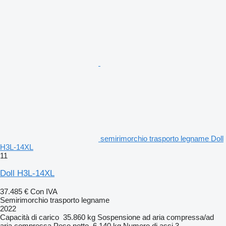
semirimorchio trasporto legname Doll
H3L-14XL
11
Doll H3L-14XL
37.485 €
Con IVA
Semirimorchio trasporto legname
2022
Capacità di carico
35.860 kg
Sospensione
ad aria compressa/ad
aria compressa
Peso netto
6.140 kg
Numero di assi
3