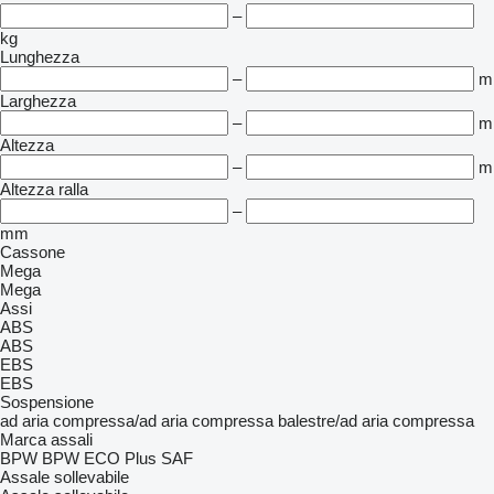
–
kg
Lunghezza
–
m
Larghezza
–
m
Altezza
–
m
Altezza ralla
–
mm
Cassone
Mega
Mega
Assi
ABS
ABS
EBS
EBS
Sospensione
ad aria compressa/ad aria compressa
balestre/ad aria compressa
Marca assali
BPW
BPW ECO Plus
SAF
Assale sollevabile