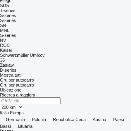
Fliegl
SDS
T-series
S-series
S-series
SN
MNL
S-series
NV
ROC
Kaiser
Schwarzmüller
Umikov
36
Zasław
D-series
Mostra tutti
Gru per autocarro
Gru per autocarro
Ubicazione
Ricerca a raggiera
Italia
Europa
Germania
Polonia
Repubblica Ceca
Austria
Paesi
Bassi
Lituania