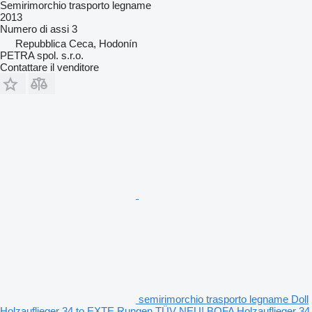
Semirimorchio trasporto legname
2013
Numero di assi
3
Repubblica Ceca, Hodonín
PETRA spol. s.r.o.
Contattare il venditore
semirimorchio trasporto legname Doll
Holzauflieger 34 to EXTE Rungen TÜV NEU! BOFA Holzauflieger 34