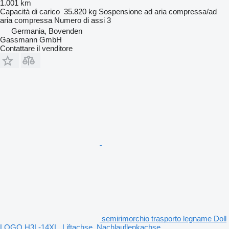
1.001 km
Capacità di carico
35.820 kg
Sospensione
ad aria compressa/ad
aria compressa
Numero di assi
3
Germania, Bovenden
Gassmann GmbH
Contattare il venditore
semirimorchio trasporto legname Doll
LOGO H3L-14XL, Liftachse, Nachlauflenkachse