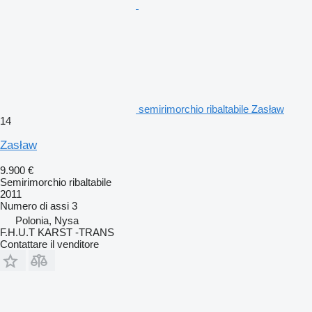
semirimorchio ribaltabile Zasław
14
Zasław
9.900 €
Semirimorchio ribaltabile
2011
Numero di assi
3
Polonia, Nysa
F.H.U.T KARST -TRANS
Contattare il venditore