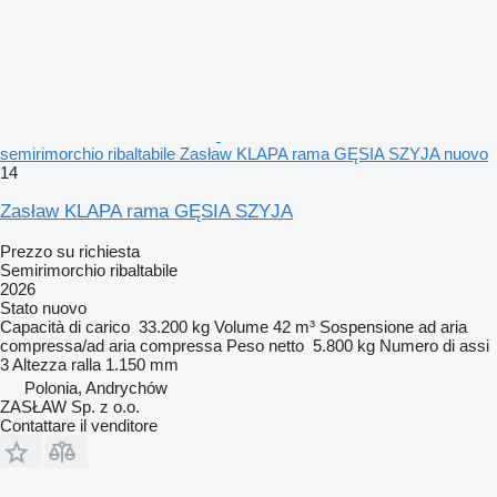
semirimorchio ribaltabile Zasław KLAPA rama GĘSIA SZYJA nuovo
14
Zasław KLAPA rama GĘSIA SZYJA
Prezzo su richiesta
Semirimorchio ribaltabile
2026
Stato
nuovo
Capacità di carico
33.200 kg
Volume
42 m³
Sospensione
ad aria
compressa/ad aria compressa
Peso netto
5.800 kg
Numero di assi
3
Altezza ralla
1.150 mm
Polonia, Andrychów
ZASŁAW Sp. z o.o.
Contattare il venditore