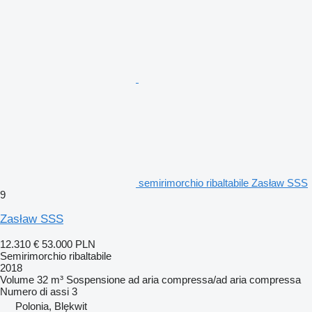
semirimorchio ribaltabile Zasław SSS
9
Zasław SSS
12.310 €
53.000 PLN
Semirimorchio ribaltabile
2018
Volume
32 m³
Sospensione
ad aria compressa/ad aria compressa
Numero di assi
3
Polonia, Blękwit