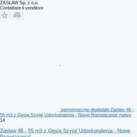
ZASŁAW Sp. z o.o.
Contattare il venditore
semirimorchio ribaltabile Zasław 46 -
55 m3 z Gęsią Szyją! Udoskonalenia - Nowe Rozwiązania! nuovo
14
Zasław 46 - 55 m3 z Gęsią Szyją! Udoskonalenia - Nowe
Rozwiązania!