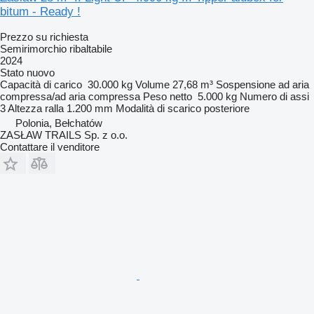
bitum - Ready !
Prezzo su richiesta
Semirimorchio ribaltabile
2024
Stato
nuovo
Capacità di carico
30.000 kg
Volume
27,68 m³
Sospensione
ad aria
compressa/ad aria compressa
Peso netto
5.000 kg
Numero di assi
3
Altezza ralla
1.200 mm
Modalità di scarico
posteriore
Polonia, Bełchatów
ZASŁAW TRAILS Sp. z o.o.
Contattare il venditore