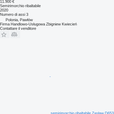
11.900 €
Semirimorchio ribaltabile
2020
Numero di assi
3
Polonia, Pawłów
Firma Handlowo-Usługowa Zbigniew Kwiecień
Contattare il venditore
semirimorchio ribaltabile Zasław D653