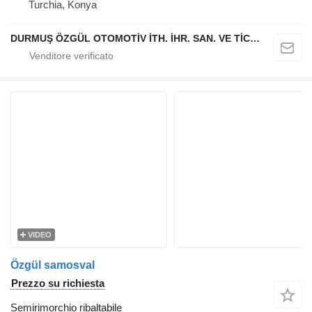
Turchia, Konya
DURMUŞ ÖZGÜL OTOMOTİV İTH. İHR. SAN. VE TİC. A.Ş
VIDEO
Özgül samosval
Prezzo su richiesta
Semirimorchio ribaltabile