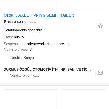
Özgül 3 AXLE TIPPING SEMI TRAILER
Prezzo su richiesta
Semirimorchio ribaltabile
Stato
nuovo
Sospensione
balestre/ad aria compressa
Numero di assi
3
Turchia, Konya
DURMUŞ ÖZGÜL OTOMOTİV İTH. İHR. SAN. VE TİC. A.Ş