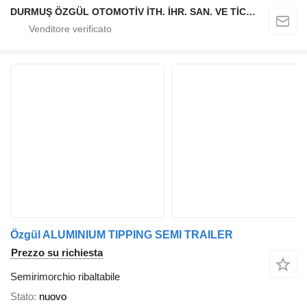
DURMUŞ ÖZGÜL OTOMOTİV İTH. İHR. SAN. VE TİC. A.Ş
Özgül ALUMINIUM TIPPING SEMI TRAILER
Prezzo su richiesta
Semirimorchio ribaltabile
Stato
nuovo