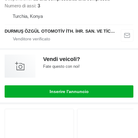
Numero di assi
3
Turchia, Konya
DURMUŞ ÖZGÜL OTOMOTİV İTH. İHR. SAN. VE TİC. A.Ş
Vendi veicoli?
Fate questo con noi!
Inserire l'annuncio