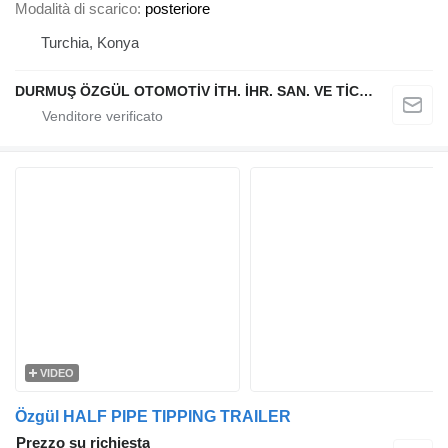
Modalità di scarico
posteriore
Turchia, Konya
DURMUŞ ÖZGÜL OTOMOTİV İTH. İHR. SAN. VE TİC. A.Ş
VIDEO
Özgül HALF PIPE TIPPING TRAILER
Prezzo su richiesta