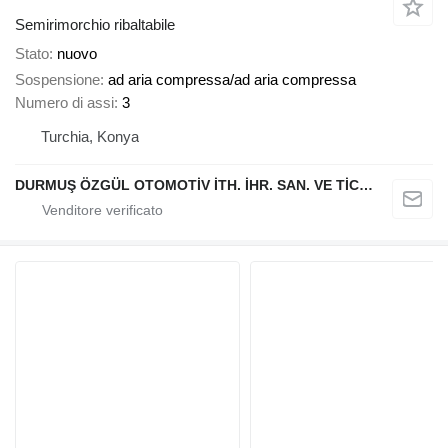
Semirimorchio ribaltabile
Stato
nuovo
Sospensione
ad aria compressa/ad aria compressa
Numero di assi
3
Turchia, Konya
DURMUŞ ÖZGÜL OTOMOTİV İTH. İHR. SAN. VE TİC. A.Ş