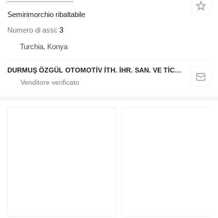
Semirimorchio ribaltabile
Numero di assi
3
Turchia, Konya
DURMUŞ ÖZGÜL OTOMOTİV İTH. İHR. SAN. VE TİC. A.Ş