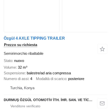
Özgül 4 AXLE TIPPING TRAILER
Prezzo su richiesta
Semirimorchio ribaltabile
Stato
nuovo
Volume
32 m³
Sospensione
balestre/ad aria compressa
Numero di assi
4
Modalità di scarico
posteriore
Turchia, Konya
DURMUŞ ÖZGÜL OTOMOTİV İTH. İHR. SAN. VE TİC. A.Ş