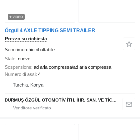
VIDEO
Özgül 4 AXLE TIPPING SEMI TRAILER
Prezzo su richiesta
Semirimorchio ribaltabile
Stato
nuovo
Sospensione
ad aria compressa/ad aria compressa
Numero di assi
4
Turchia, Konya
DURMUŞ ÖZGÜL OTOMOTİV İTH. İHR. SAN. VE TİC. A.Ş