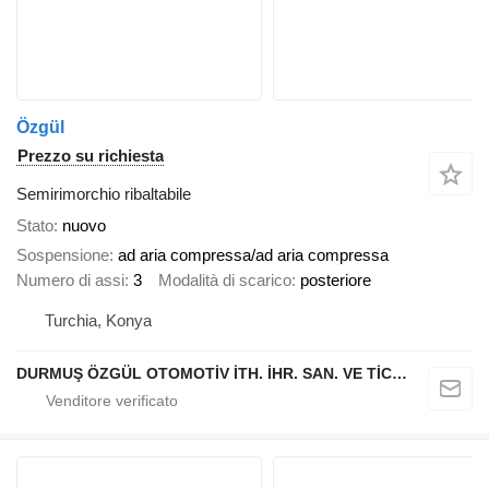
Özgül
Prezzo su richiesta
Semirimorchio ribaltabile
Stato
nuovo
Sospensione
ad aria compressa/ad aria compressa
Numero di assi
3
Modalità di scarico
posteriore
Turchia, Konya
DURMUŞ ÖZGÜL OTOMOTİV İTH. İHR. SAN. VE TİC. A.Ş