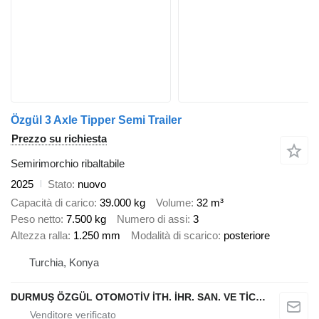
Özgül 3 Axle Tipper Semi Trailer
Prezzo su richiesta
Semirimorchio ribaltabile
2025
Stato
nuovo
Capacità di carico
39.000 kg
Volume
32 m³
Peso netto
7.500 kg
Numero di assi
3
Altezza ralla
1.250 mm
Modalità di scarico
posteriore
Turchia, Konya
DURMUŞ ÖZGÜL OTOMOTİV İTH. İHR. SAN. VE TİC. A.Ş