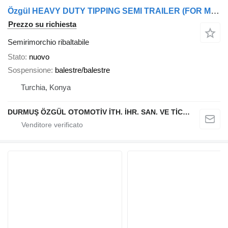
Özgül HEAVY DUTY TIPPING SEMI TRAILER (FOR MINING)
Prezzo su richiesta
Semirimorchio ribaltabile
Stato
nuovo
Sospensione
balestre/balestre
Turchia, Konya
DURMUŞ ÖZGÜL OTOMOTİV İTH. İHR. SAN. VE TİC. A.Ş