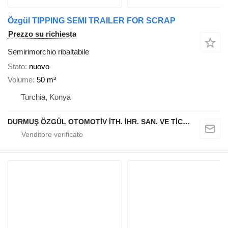
Özgül TIPPING SEMI TRAILER FOR SCRAP
Prezzo su richiesta
Semirimorchio ribaltabile
Stato
nuovo
Volume
50 m³
Turchia, Konya
DURMUŞ ÖZGÜL OTOMOTİV İTH. İHR. SAN. VE TİC. A.Ş