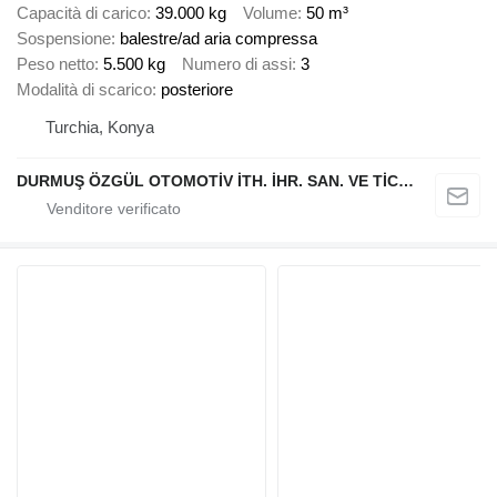
Capacità di carico
39.000 kg
Volume
50 m³
Sospensione
balestre/ad aria compressa
Peso netto
5.500 kg
Numero di assi
3
Modalità di scarico
posteriore
Turchia, Konya
DURMUŞ ÖZGÜL OTOMOTİV İTH. İHR. SAN. VE TİC. A.Ş