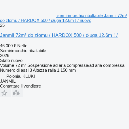
semirimorchio ribaltabile Janmil 72m³
do złomu / HARDOX 500 / długa 12,6m ! / nuovo
25
Janmil 72m³ do złomu / HARDOX 500 / długa 12,6m ! /
46.000 €
Netto
Semirimorchio ribaltabile
2026
Stato
nuovo
Volume
72 m³
Sospensione
ad aria compressa/ad aria compressa
Numero di assi
3
Altezza ralla
1.150 mm
Polonia, KLUKI
JANMIL
Contattare il venditore