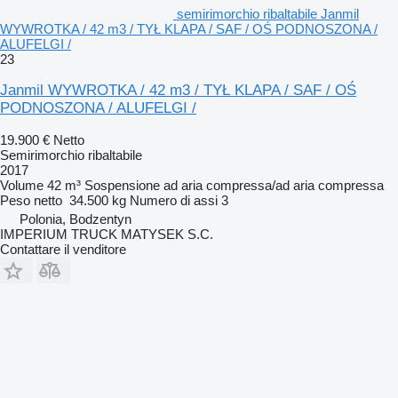
semirimorchio ribaltabile Janmil
WYWROTKA / 42 m3 / TYŁ KLAPA / SAF / OŚ PODNOSZONA /
ALUFELGI /
23
Janmil WYWROTKA / 42 m3 / TYŁ KLAPA / SAF / OŚ
PODNOSZONA / ALUFELGI /
19.900 €
Netto
Semirimorchio ribaltabile
2017
Volume
42 m³
Sospensione
ad aria compressa/ad aria compressa
Peso netto
34.500 kg
Numero di assi
3
Polonia, Bodzentyn
IMPERIUM TRUCK MATYSEK S.C.
Contattare il venditore