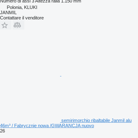
Numero di assi
3
Altezza ralla
1.150 mm
Polonia, KLUKI
JANMIL
Contattare il venditore
semirimorchio ribaltabile Janmil alu
46m³ / Fabrycznie nowa /GWARANCJA nuovo
26