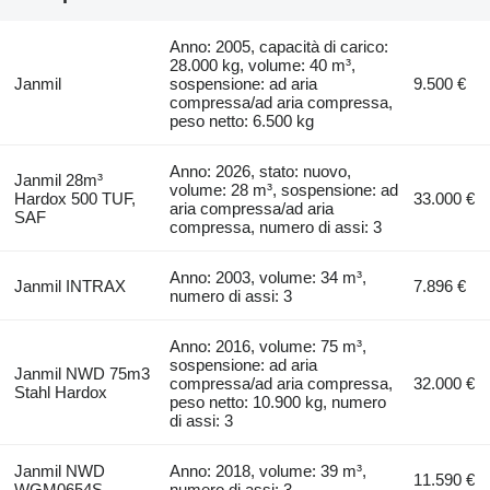
Anno: 2005, capacità di carico:
28.000 kg, volume: 40 m³,
Janmil
sospensione: ad aria
9.500 €
compressa/ad aria compressa,
peso netto: 6.500 kg
Anno: 2026, stato: nuovo,
Janmil 28m³
volume: 28 m³, sospensione: ad
Hardox 500 TUF,
33.000 €
aria compressa/ad aria
SAF
compressa, numero di assi: 3
Anno: 2003, volume: 34 m³,
Janmil INTRAX
7.896 €
numero di assi: 3
Anno: 2016, volume: 75 m³,
sospensione: ad aria
Janmil NWD 75m3
compressa/ad aria compressa,
32.000 €
Stahl Hardox
peso netto: 10.900 kg, numero
di assi: 3
Janmil NWD
Anno: 2018, volume: 39 m³,
11.590 €
WGM0654S
numero di assi: 3