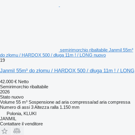
semirimorchio ribaltabile Janmil 55m³
do złomu / HARDOX 500 / długa 11m ! / LONG nuovo
19
Janmil 55m³ do złomu / HARDOX 500 / długa 11m ! / LONG
42.000 €
Netto
Semirimorchio ribaltabile
2026
Stato
nuovo
Volume
55 m³
Sospensione
ad aria compressa/ad aria compressa
Numero di assi
3
Altezza ralla
1.150 mm
Polonia, KLUKI
JANMIL
Contattare il venditore