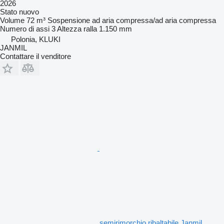
2026
Stato
nuovo
Volume
72 m³
Sospensione
ad aria compressa/ad aria compressa
Numero di assi
3
Altezza ralla
1.150 mm
Polonia, KLUKI
JANMIL
Contattare il venditore
semirimorchio ribaltabile Janmil