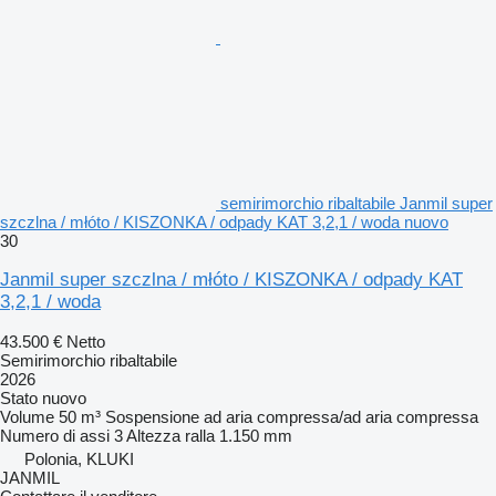
semirimorchio ribaltabile Janmil super
szczlna / młóto / KISZONKA / odpady KAT 3,2,1 / woda nuovo
30
Janmil super szczlna / młóto / KISZONKA / odpady KAT
3,2,1 / woda
43.500 €
Netto
Semirimorchio ribaltabile
2026
Stato
nuovo
Volume
50 m³
Sospensione
ad aria compressa/ad aria compressa
Numero di assi
3
Altezza ralla
1.150 mm
Polonia, KLUKI
JANMIL