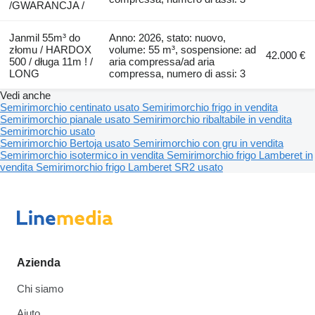
/GWARANCJA /
Janmil 55m³ do
Anno: 2026, stato: nuovo,
złomu / HARDOX
volume: 55 m³, sospensione: ad
42.000 €
500 / długa 11m ! /
aria compressa/ad aria
LONG
compressa, numero di assi: 3
Vedi anche
Semirimorchio centinato usato
Semirimorchio frigo in vendita
Semirimorchio pianale usato
Semirimorchio ribaltabile in vendita
Semirimorchio usato
Semirimorchio Bertoja usato
Semirimorchio con gru in vendita
Semirimorchio isotermico in vendita
Semirimorchio frigo Lamberet in
vendita
Semirimorchio frigo Lamberet SR2 usato
Azienda
Chi siamo
Aiuto