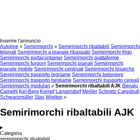
Inserire l'annuncio
Autoline
»
Semirimorchi
»
Semirimorchi ribaltabili
Semirimorchi
telonati
Semirimorchi a pianale ribassato
Semirimorchi frigo
Semirimorchi portacontainer
Semirimorchi piattaforme
Semirimorchi furgoni
Semirimorchi pianali
Semirimorchi
pianale mobile
Semirimorchi centinati
Semirimorchi bisarche
Semirimorchi trasporto legname
Semirimorchi betoniere
Semirimorchi trasporto bestiame
Semirimorchi trasporto cereali
Semirimorchi modulari
»
Semirimorchi ribaltabili AJK
Benalu
Carnehl
Kel-Berg
Kempf
Langendorf
Meiller
Schmitz Cargobull
Schwarzmüller
Stas
Wielton
»
Semirimorchi ribaltabili AJK
Categoria
semirimorchi ribaltabili