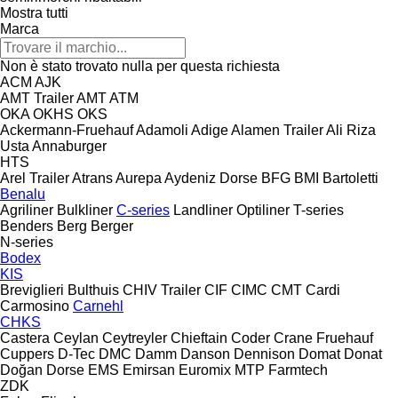
Mostra tutti
Marca
Non è stato trovato nulla per questa richiesta
ACM
AJK
AMT Trailer
AMT
ATM
OKA
OKHS
OKS
Ackermann-Fruehauf
Adamoli
Adige
Alamen Trailer
Ali Riza
Usta
Annaburger
HTS
Arel Trailer
Atrans
Aurepa
Aydeniz Dorse
BFG
BMI
Bartoletti
Benalu
Agriliner
Bulkliner
C-series
Landliner
Optiliner
T-series
Benders
Berg
Berger
N-series
Bodex
KIS
Breviglieri
Bulthuis
CHIV Trailer
CIF
CIMC
CMT
Cardi
Carmosino
Carnehl
CHKS
Castera
Ceylan
Ceytreyler
Chieftain
Coder
Crane Fruehauf
Cuppers
D-Tec
DMC
Damm
Danson
Dennison
Domat
Donat
Doğan Dorse
EMS
Emirsan
Euromix MTP
Farmtech
ZDK