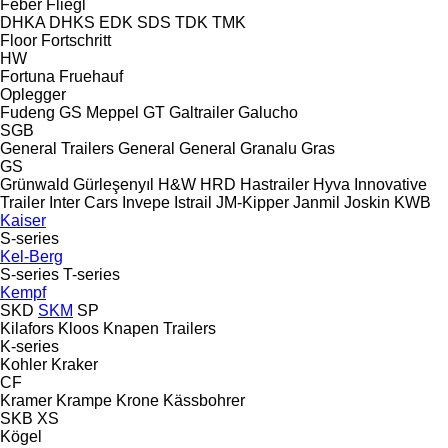
Feber
Fliegl
DHKA
DHKS
EDK
SDS
TDK
TMK
Floor
Fortschritt
HW
Fortuna
Fruehauf
Oplegger
Fudeng
GS Meppel
GT
Galtrailer
Galucho
SGB
General Trailers
General
General
Granalu
Gras
GS
Grünwald
Gürleşenyıl
H&W
HRD
Hastrailer
Hyva
Innovative
Trailer
Inter Cars
Invepe
Istrail
JM-Kipper
Janmil
Joskin
KWB
Kaiser
S-series
Kel-Berg
S-series
T-series
Kempf
SKD
SKM
SP
Kilafors
Kloos
Knapen Trailers
K-series
Kohler
Kraker
CF
Kramer
Krampe
Krone
Kässbohrer
SKB
XS
Kögel