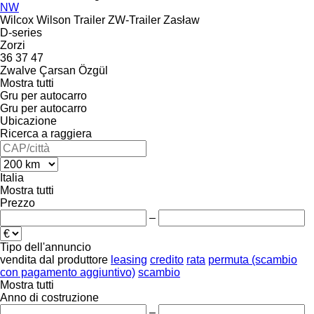
NW
Wilcox
Wilson Trailer
ZW-Trailer
Zasław
D-series
Zorzi
36
37
47
Zwalve
Çarsan
Özgül
Mostra tutti
Gru per autocarro
Gru per autocarro
Ubicazione
Ricerca a raggiera
Italia
Mostra tutti
Prezzo
–
Tipo dell'annuncio
vendita
dal produttore
leasing
credito
rata
permuta (scambio
con pagamento aggiuntivo)
scambio
Mostra tutti
Anno di costruzione
–