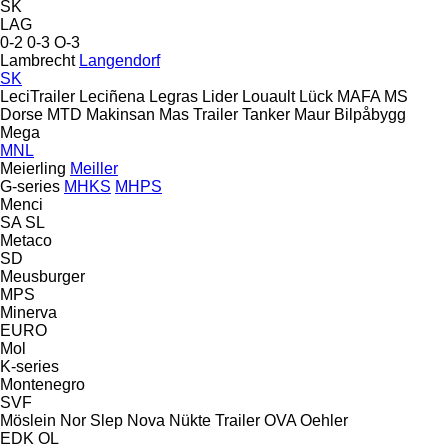
SK
LAG
0-2
0-3
O-3
Lambrecht
Langendorf
SK
LeciTrailer
Leciñena
Legras
Lider
Louault
Lück
MAFA
MS
Dorse
MTD
Makinsan
Mas Trailer Tanker
Maur Bilpåbygg
Mega
MNL
Meierling
Meiller
G-series
MHKS
MHPS
Menci
SA
SL
Metaco
SD
Meusburger
MPS
Minerva
EURO
Mol
K-series
Montenegro
SVF
Möslein
Nor Slep
Nova
Nükte Trailer
OVA
Oehler
EDK
OL