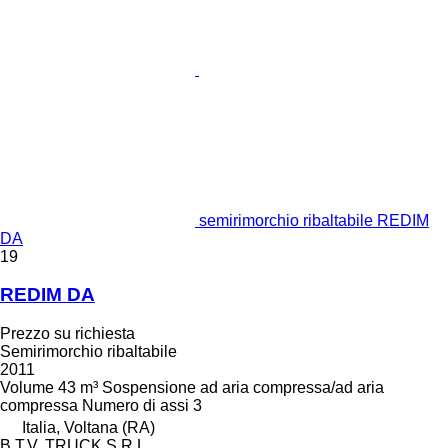
semirimorchio ribaltabile REDIM
DA
19
REDIM DA
Prezzo su richiesta
Semirimorchio ribaltabile
2011
Volume
43 m³
Sospensione
ad aria compressa/ad aria
compressa
Numero di assi
3
Italia, Voltana (RA)
B.T.V. TRUCK S.R.L.