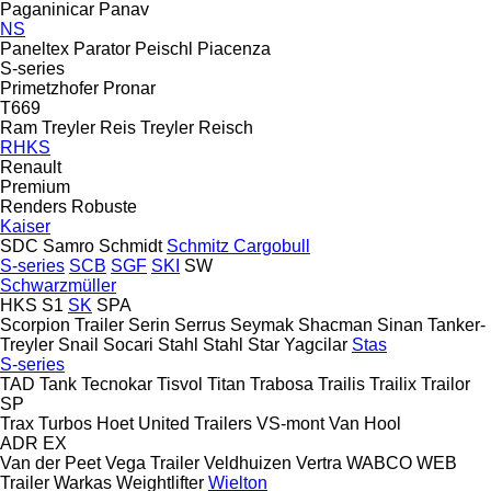
Paganinicar
Panav
NS
Paneltex
Parator
Peischl
Piacenza
S-series
Primetzhofer
Pronar
T669
Ram Treyler
Reis Treyler
Reisch
RHKS
Renault
Premium
Renders
Robuste
Kaiser
SDC
Samro
Schmidt
Schmitz Cargobull
S-series
SCB
SGF
SKI
SW
Schwarzmüller
HKS
S1
SK
SPA
Scorpion Trailer
Serin
Serrus
Seymak
Shacman
Sinan Tanker-
Treyler
Snail
Socari
Stahl
Stahl
Star Yagcilar
Stas
S-series
TAD
Tank
Tecnokar
Tisvol
Titan
Trabosa
Trailis
Trailix
Trailor
SP
Trax
Turbos Hoet
United Trailers
VS-mont
Van Hool
ADR
EX
Van der Peet
Vega Trailer
Veldhuizen
Vertra
WABCO
WEB
Trailer
Warkas
Weightlifter
Wielton