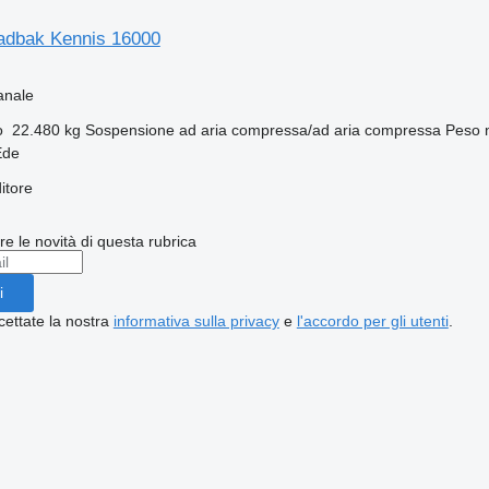
aadbak Kennis 16000
anale
o
22.480 kg
Sospensione
ad aria compressa/ad aria compressa
Peso 
Ede
itore
ere le novità di questa rubrica
i
cettate la nostra
informativa sulla privacy
e
l'accordo per gli utenti
.