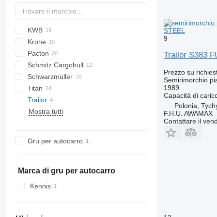
KWB
PS
2 series
TXA
SDS
FLO
DRO
STEEL
9
Krone
SZS
D-series
SP
Pacton
SD
S 24
O-3
MPS
SPL
OVB
Trailor S383 
Schmitz Cargobull
SDP
SN
T-series
NV
Prezzo su richies
Schwarzmüller
SZ
TPD
S-series
Semirimorchio pi
1989
Titan
TXD
SCB
S1
Capacità di caric
Trailor
SCS
SPA
Polonia, Tych
Mostra tutti
SPR
VHLO
VO
NS
D-series
F.H.U. AWAMAX
Contattare il vend
Gru per autocarro
Marca di gru per autocarro
Kennis