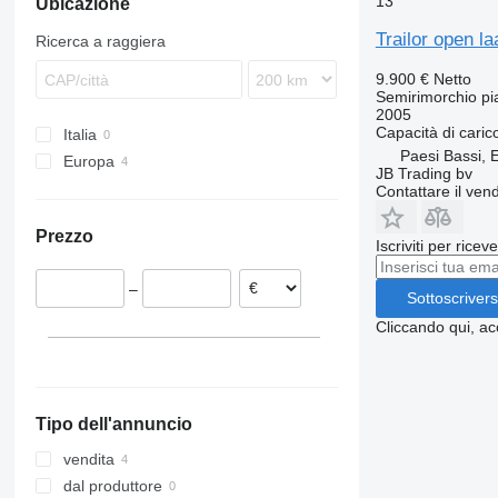
13
Ubicazione
Trailor open l
Ricerca a raggiera
9.900 €
Netto
Semirimorchio pi
2005
Capacità di caric
Italia
Paesi Bassi, 
Europa
JB Trading bv
Paesi Bassi
Contattare il vend
Polonia
Prezzo
Iscriviti per ricev
–
Sottoscrivers
Cliccando qui, ac
Tipo dell'annuncio
vendita
dal produttore