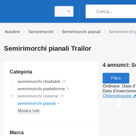
Autoline
Semirimorchi
Semirimorchi pianali
Semirimorchi p
Semirimorchi pianali Trailor
4 annunci:
S
Categoria
Filtro
semirimorchi ribaltabili
Ordinare
:
Data d'
semirimorchi piattaforme
Data d'inserzione
Chilometraggio 
semirimorchi cisterne
semirimorchi pianali
Mostra tutti
Marca