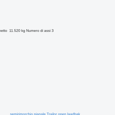
netto
11.520 kg
Numero di assi
3
semirimorchio pianale Trailor open laadbak