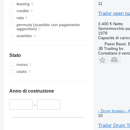
11
leasing
credito
Trailor open l
rata
3.400 €
Netto
permuta (scambio con pagamento
Semirimorchio pi
aggiuntivo)
1978
scambio
Capacità di caric
Paesi Bassi, 
JB Trading bv
Contattare il vend
Stato
nuovo
usato
Anno di costruzione
–
- Drum brakes - 
10
Trailor Drum Tr