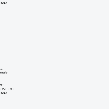
itore
ta
anale
(RC)
OVEICOLI
itore