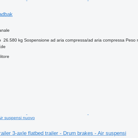
aadbak
anale
o
26.580 kg
Sospensione
ad aria compressa/ad aria compressa
Peso 
Ede
itore
Air suspensi nuovo
ailer 3-axle flatbed trailer - Drum brakes - Air suspensi