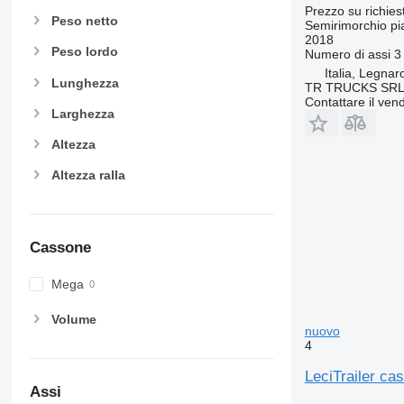
Prezzo su richies
Peso netto
Semirimorchio pi
2018
Peso lordo
Numero di assi
3
Italia, Legnar
Lunghezza
TR TRUCKS SR
Contattare il vend
Larghezza
Altezza
Altezza ralla
Cassone
Mega
Volume
nuovo
4
LeciTrailer ca
Assi