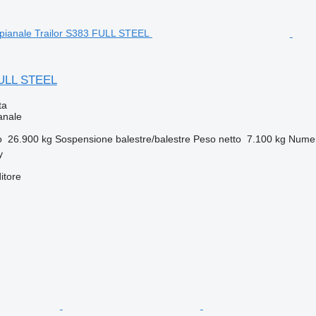
FULL STEEL
ta
anale
o
26.900 kg
Sospensione
balestre/balestre
Peso netto
7.100 kg
Numer
y
itore