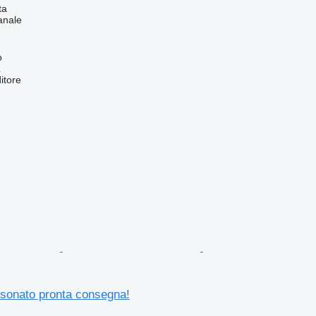
ta
anale
o
L
itore
ssonato pronta consegna!