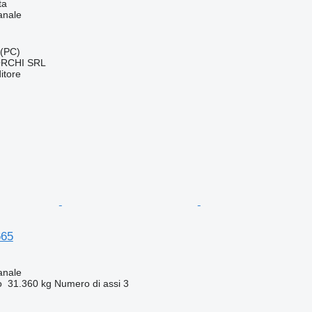
ta
anale
 (PC)
RCHI SRL
itore
665
anale
o
31.360 kg
Numero di assi
3