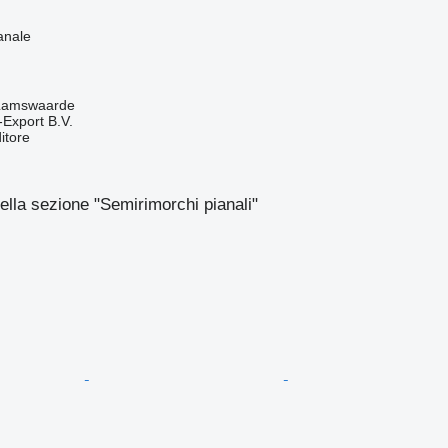
anale
 Lamswaarde
-Export B.V.
itore
ella sezione "Semirimorchi pianali"