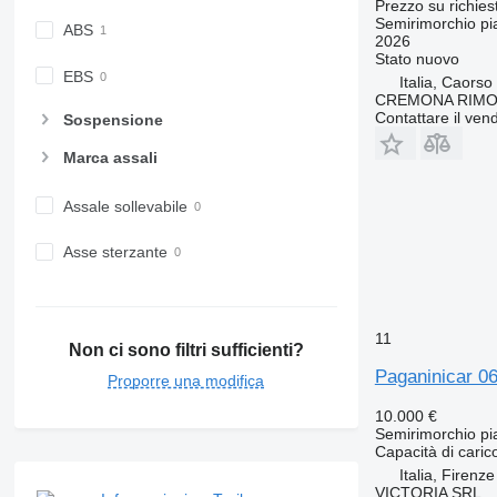
Prezzo su richies
Semirimorchio pi
ABS
2026
Stato
nuovo
EBS
Italia, Caorso
CREMONA RIMO
Contattare il vend
Sospensione
Marca assali
Assale sollevabile
Asse sterzante
11
Non ci sono filtri sufficienti?
Paganinicar 0
Proporre una modifica
10.000 €
Semirimorchio pi
Capacità di caric
Italia, Firenze
VICTORIA SRL