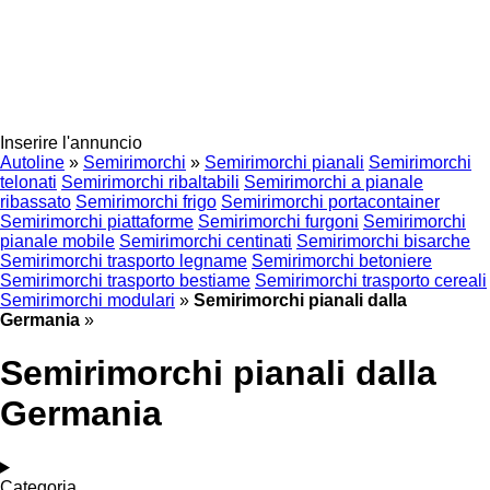
Inserire l'annuncio
Autoline
»
Semirimorchi
»
Semirimorchi pianali
Semirimorchi
telonati
Semirimorchi ribaltabili
Semirimorchi a pianale
ribassato
Semirimorchi frigo
Semirimorchi portacontainer
Semirimorchi piattaforme
Semirimorchi furgoni
Semirimorchi
pianale mobile
Semirimorchi centinati
Semirimorchi bisarche
Semirimorchi trasporto legname
Semirimorchi betoniere
Semirimorchi trasporto bestiame
Semirimorchi trasporto cereali
Semirimorchi modulari
»
Semirimorchi pianali dalla
Germania
»
Semirimorchi pianali dalla
Germania
Categoria