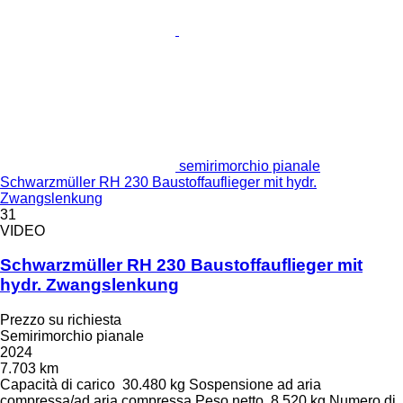
semirimorchio pianale
Schwarzmüller RH 230 Baustoffauflieger mit hydr.
Zwangslenkung
31
VIDEO
Schwarzmüller RH 230 Baustoffauflieger mit
hydr. Zwangslenkung
Prezzo su richiesta
Semirimorchio pianale
2024
7.703 km
Capacità di carico
30.480 kg
Sospensione
ad aria
compressa/ad aria compressa
Peso netto
8.520 kg
Numero di