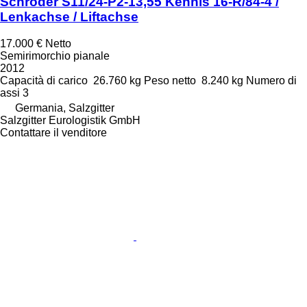
Schröder S11/24-P2-13,55 Kennis 16-R/84-4 /
Lenkachse / Liftachse
17.000 €
Netto
Semirimorchio pianale
2012
Capacità di carico
26.760 kg
Peso netto
8.240 kg
Numero di
assi
3
Germania, Salzgitter
Salzgitter Eurologistik GmbH
Contattare il venditore