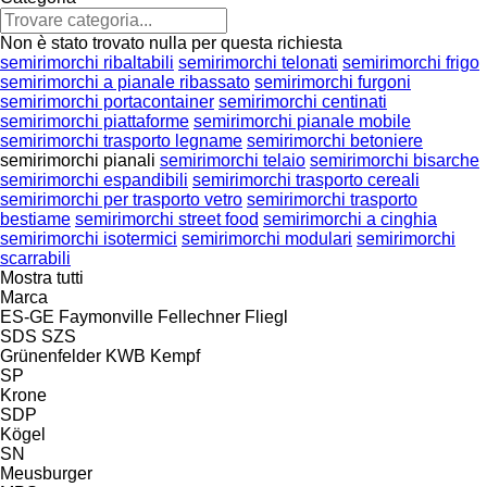
Non è stato trovato nulla per questa richiesta
semirimorchi ribaltabili
semirimorchi telonati
semirimorchi frigo
semirimorchi a pianale ribassato
semirimorchi furgoni
semirimorchi portacontainer
semirimorchi centinati
semirimorchi piattaforme
semirimorchi pianale mobile
semirimorchi trasporto legname
semirimorchi betoniere
semirimorchi pianali
semirimorchi telaio
semirimorchi bisarche
semirimorchi espandibili
semirimorchi trasporto cereali
semirimorchi per trasporto vetro
semirimorchi trasporto
bestiame
semirimorchi street food
semirimorchi a cinghia
semirimorchi isotermici
semirimorchi modulari
semirimorchi
scarrabili
Mostra tutti
Marca
ES-GE
Faymonville
Fellechner
Fliegl
SDS
SZS
Grünenfelder
KWB
Kempf
SP
Krone
SDP
Kögel
SN
Meusburger