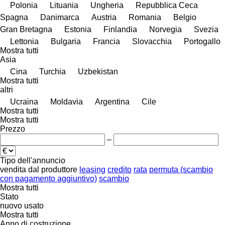
Polonia
Lituania
Ungheria
Repubblica Ceca
Spagna
Danimarca
Austria
Romania
Belgio
Gran Bretagna
Estonia
Finlandia
Norvegia
Svezia
Lettonia
Bulgaria
Francia
Slovacchia
Portogallo
Mostra tutti
Asia
Cina
Turchia
Uzbekistan
Mostra tutti
altri
Ucraina
Moldavia
Argentina
Cile
Mostra tutti
Mostra tutti
Prezzo
–
Tipo dell'annuncio
vendita
dal produttore
leasing
credito
rata
permuta (scambio
con pagamento aggiuntivo)
scambio
Mostra tutti
Stato
nuovo
usato
Mostra tutti
Anno di costruzione