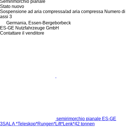
Semirimorchio pianale
Stato
nuovo
Sospensione
ad aria compressa/ad aria compressa
Numero di
assi
3
Germania, Essen-Bergeborbeck
ES-GE Nutzfahrzeuge GmbH
Contattare il venditore
semirimorchio pianale ES-GE
3SAL A *Teleskop*Rungen*Lift*Lenk*42 tonnen