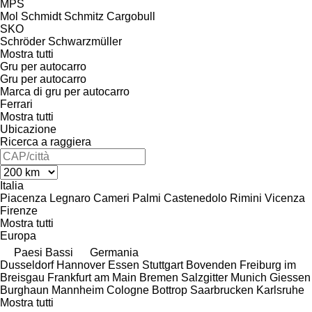
MPS
Mol
Schmidt
Schmitz Cargobull
SKO
Schröder
Schwarzmüller
Mostra tutti
Gru per autocarro
Gru per autocarro
Marca di gru per autocarro
Ferrari
Mostra tutti
Ubicazione
Ricerca a raggiera
Italia
Piacenza
Legnaro
Cameri
Palmi
Castenedolo
Rimini
Vicenza
Firenze
Mostra tutti
Europa
Paesi Bassi
Germania
Dusseldorf
Hannover
Essen
Stuttgart
Bovenden
Freiburg im
Breisgau
Frankfurt am Main
Bremen
Salzgitter
Munich
Giessen
Burghaun
Mannheim
Cologne
Bottrop
Saarbrucken
Karlsruhe
Mostra tutti