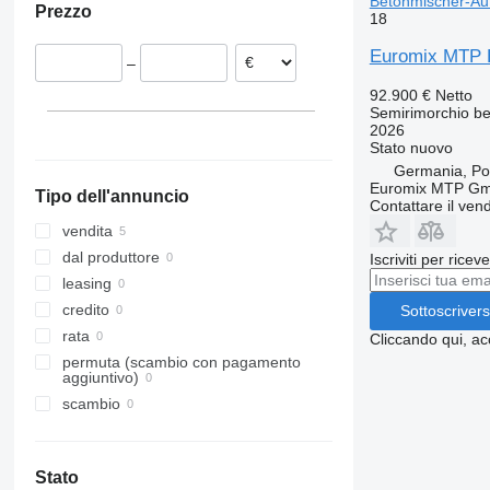
Betonmischer-Auf
Prezzo
18
Euromix MTP E
–
92.900 €
Netto
Semirimorchio be
2026
Stato
nuovo
Germania, Por
Euromix MTP G
Tipo dell'annuncio
Contattare il vend
vendita
dal produttore
Iscriviti per ricev
leasing
credito
Sottoscrivers
rata
Cliccando qui, ac
permuta (scambio con pagamento
aggiuntivo)
scambio
Stato