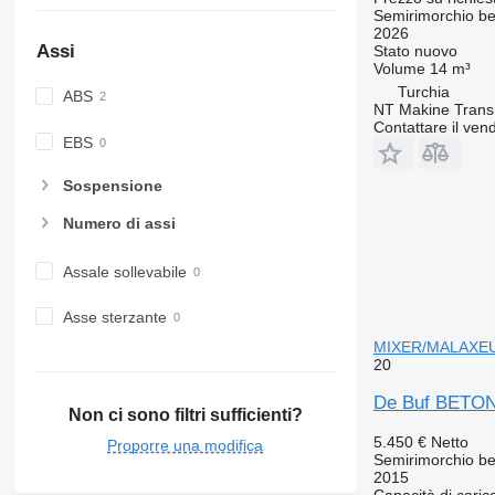
Semirimorchio be
2026
Assi
Stato
nuovo
Volume
14 m³
Turchia
ABS
NT Makine Trans
Contattare il vend
EBS
Sospensione
Numero di assi
Assale sollevabile
Asse sterzante
MIXER/MALAXE
20
De Buf BETO
Non ci sono filtri sufficienti?
5.450 €
Netto
Proporre una modifica
Semirimorchio be
2015
Capacità di caric