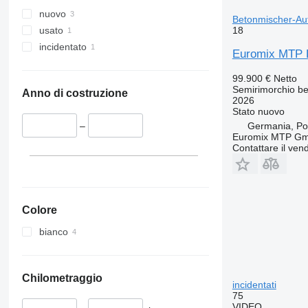
nuovo
Betonmischer-Auf
18
usato
incidentato
Euromix MTP E
99.900 €
Netto
Semirimorchio be
Anno di costruzione
2026
Stato
nuovo
Germania, Por
–
Euromix MTP G
Contattare il vend
Colore
bianco
Chilometraggio
incidentati
75
VIDEO