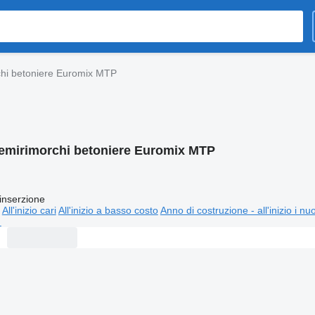
hi betoniere Euromix MTP
emirimorchi betoniere Euromix MTP
inserzione
All'inizio cari
All'inizio a basso costo
Anno di costruzione - all'inizio i nu
⬈