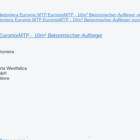
etoniera Euromix MTP EuromixMTP - 10m³ Betonmischer-Auflieger nuo
uromixMTP - 10m³ Betonmischer-Auflieger
toniera
ta Westfalica
mbH
itore