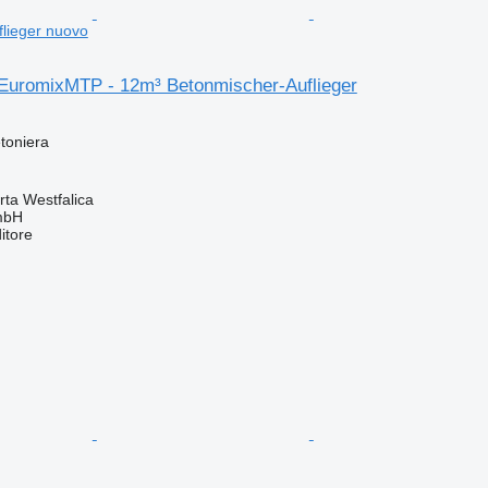
lieger nuovo
uromixMTP - 12m³ Betonmischer-Auflieger
toniera
ta Westfalica
mbH
itore