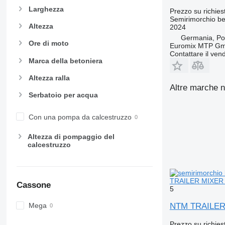
Larghezza
Prezzo su richies
Semirimorchio be
Altezza
2024
Germania, Por
Ore di moto
Euromix MTP G
Contattare il vend
Marca della betoniera
Altezza ralla
Altre marche n
Serbatoio per acqua
Con una pompa da calcestruzzo
Altezza di pompaggio del
calcestruzzo
TRAILER MIXER
Cassone
5
NTM TRAILER
Mega
Prezzo su richies