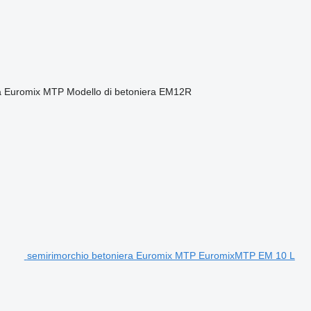
a
Euromix MTP
Modello di betoniera
EM12R
semirimorchio betoniera Euromix MTP EuromixMTP EM 10 L