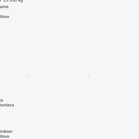
zame
itore
ta
toniera
mikser
itore