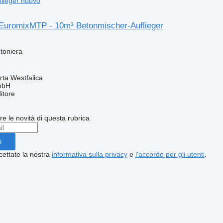
lieger nuovo
uromixMTP - 10m³ Betonmischer-Auflieger
toniera
ta Westfalica
mbH
itore
ere le novità di questa rubrica
i
cettate la nostra
informativa sulla privacy
e
l'accordo per gli utenti
.