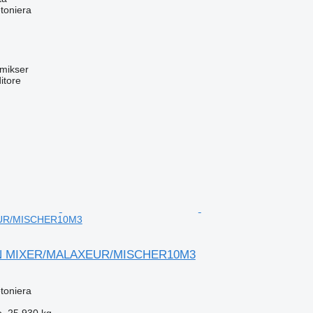
toniera
mikser
itore
UR/MISCHER10M3
N MIXER/MALAXEUR/MISCHER10M3
toniera
o
25.930 kg