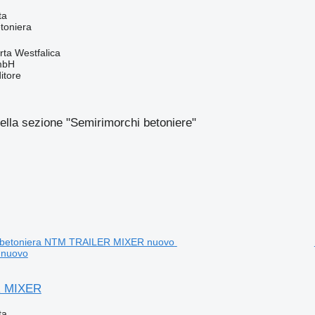
ta
toniera
ta Westfalica
mbH
itore
ella sezione "Semirimorchi betoniere"
 nuovo
 MIXER
ta