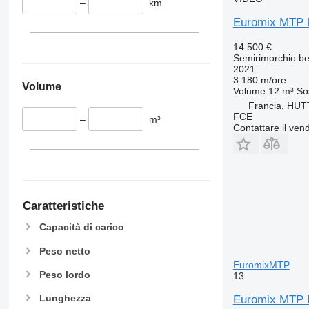
–
km
Euromix MTP 
14.500 €
Semirimorchio be
2021
3.180 m/ore
Volume
Volume
12 m³
So
Francia, HU
FCE
–
m³
Contattare il vend
Caratteristiche
Capacità di carico
Peso netto
EuromixMTP
Peso lordo
13
Lunghezza
Euromix MTP 