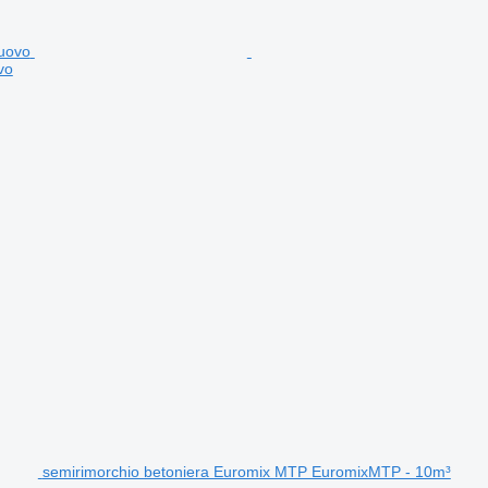
vo
semirimorchio betoniera Euromix MTP EuromixMTP - 10m³