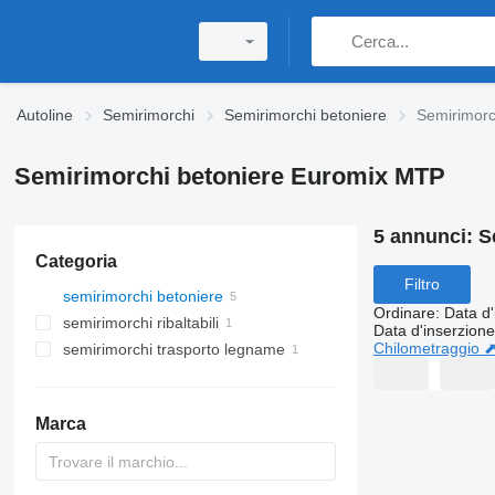
Autoline
Semirimorchi
Semirimorchi betoniere
Semirimorc
Semirimorchi betoniere Euromix MTP
5 annunci:
S
Categoria
Filtro
semirimorchi betoniere
Ordinare
:
Data d'
semirimorchi ribaltabili
Data d'inserzione
Chilometraggio 
semirimorchi trasporto legname
Marca