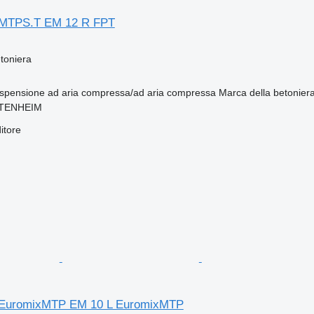
MTPS.T EM 12 R FPT
toniera
spensione
ad aria compressa/ad aria compressa
Marca della betonier
TTENHEIM
itore
EuromixMTP EM 10 L EuromixMTP