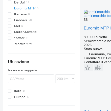
De Buf
Euromix MTP
Karrena
EM
FLO
semirimorchio b
36
Liebherr
EM 12 R
Mol
HTM
TGA
Euromix MTP E
Müller-Mitteltal
89.900 €
Netto
Stetter
ROC
Semirimorchio be
Mostra tutti
AM
2026
Stato
nuovo
Germania, Por
Euromix MTP G
Ubicazione
Contattare il vend
Ricerca a raggiera
Italia
Europa
Germania
Francia