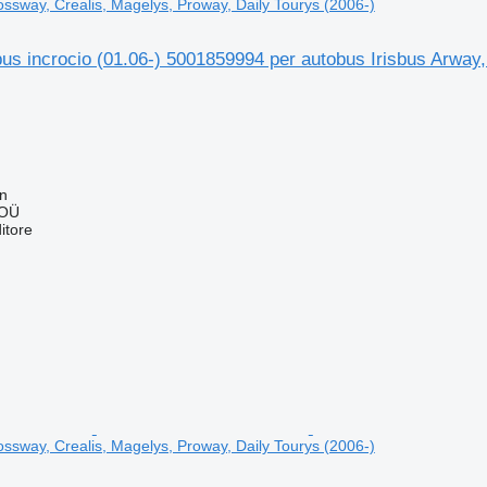
ossway, Crealis, Magelys, Proway, Daily Tourys (2006-)
us incrocio (01.06-) 5001859994 per autobus Irisbus Arway
nn
 OÜ
itore
ossway, Crealis, Magelys, Proway, Daily Tourys (2006-)