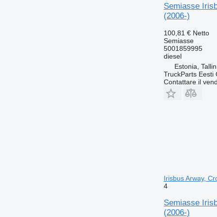
Semiasse Irisb
(2006-)
100,81 €
Netto
Semiasse
5001859995
diesel
Estonia, Talli
TruckParts Eesti
Contattare il vend
Irisbus Arway, Cr
4
Semiasse Irisb
(2006-)