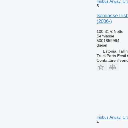
Irisbus Arway, Cr
5
Semiasse Irisb
(2006-)
100,81 €
Netto
Semiasse
5001859994
diesel
Estonia, Talli
TruckParts Eesti
Contattare il vend
Irisbus Arway, Cr
4