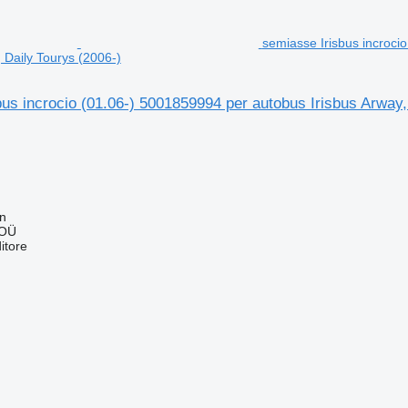
semiasse Irisbus incroci
 Daily Tourys (2006-)
us incrocio (01.06-) 5001859994 per autobus Irisbus Arway
nn
 OÜ
itore