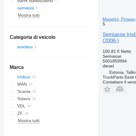
barre stabilizzatrici
semiassi
Mostra tutti
Magelys, Proway,
5
Semiasse Irisb
Categoria di veicolo
(2006-)
autobus
100,81 €
Netto
Semiasse
5001859994
diesel
Marca
Estonia, Talli
Irisbus
Futura
TruckParts Eesti
Contattare il vend
MAN
Axer
Scania
Citelis
A-series
Integro
Cityliner
Solaris
Crossway
Lion's series
Intouro
Jetliner
L-series
S-series
VDL
Daily
O-series
Skyliner
Alpino
ZF
Domino
Urbino
B-series
Mostra tutti
Evadys
Karosa
Magelys