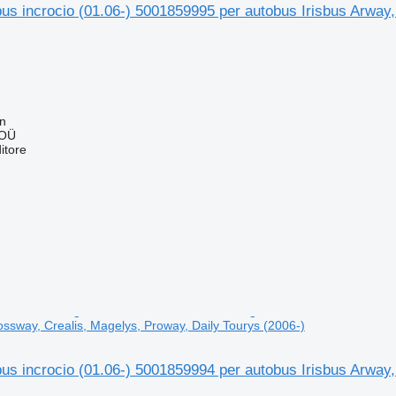
us incrocio (01.06-) 5001859995 per autobus Irisbus Arway
nn
 OÜ
itore
ossway, Crealis, Magelys, Proway, Daily Tourys (2006-)
us incrocio (01.06-) 5001859994 per autobus Irisbus Arway