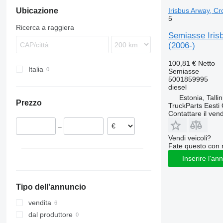
Irisbus Arway, Cr
Ubicazione
Proway
5
Ricerca a raggiera
Semiasse Irisb
(2006-)
100,81 €
Netto
Italia
Semiasse
5001859995
diesel
Estonia, Talli
Prezzo
TruckParts Eesti
Contattare il vend
–
Vendi veicoli?
Fate questo con 
Inserire l'an
Tipo dell'annuncio
vendita
dal produttore