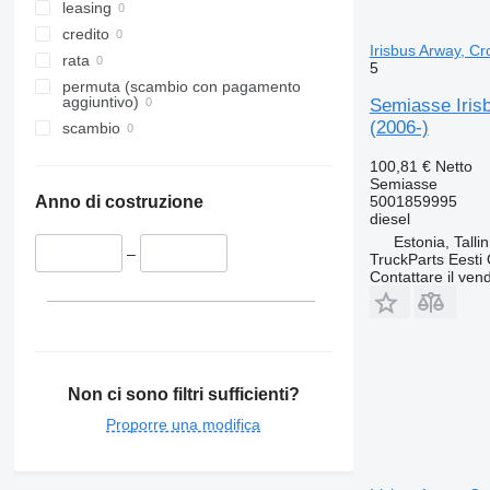
leasing
credito
Irisbus Arway, Cr
rata
5
permuta (scambio con pagamento
aggiuntivo)
Semiasse Irisb
(2006-)
scambio
100,81 €
Netto
Semiasse
5001859995
Anno di costruzione
diesel
Estonia, Talli
–
TruckParts Eesti
Contattare il vend
Non ci sono filtri sufficienti?
Proporre una modifica