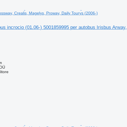
ossway, Crealis, Magelys, Proway, Daily Tourys (2006-)
us incrocio (01.06-) 5001859995 per autobus Irisbus Arway
nn
 OÜ
itore