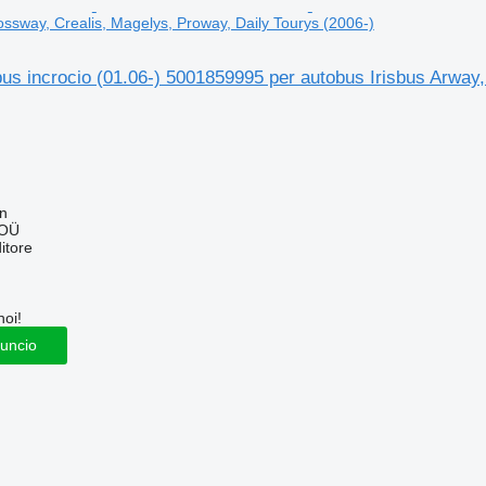
ossway, Crealis, Magelys, Proway, Daily Tourys (2006-)
us incrocio (01.06-) 5001859995 per autobus Irisbus Arway
nn
 OÜ
itore
noi!
nuncio