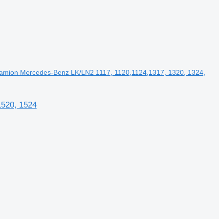
mion Mercedes-Benz LK/LN2 1117, 1120,1124,1317, 1320, 1324,
1520, 1524