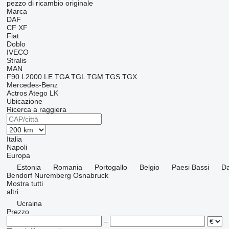
pezzo di ricambio originale
Marca
DAF
CF
XF
Fiat
Doblo
IVECO
Stralis
MAN
F90
L2000
LE
TGA
TGL
TGM
TGS
TGX
Mercedes-Benz
Actros
Atego
LK
Ubicazione
Ricerca a raggiera
Italia
Napoli
Europa
Estonia
Romania
Portogallo
Belgio
Paesi Bassi
D
Bendorf
Nuremberg
Osnabruck
Mostra tutti
altri
Ucraina
Prezzo
–