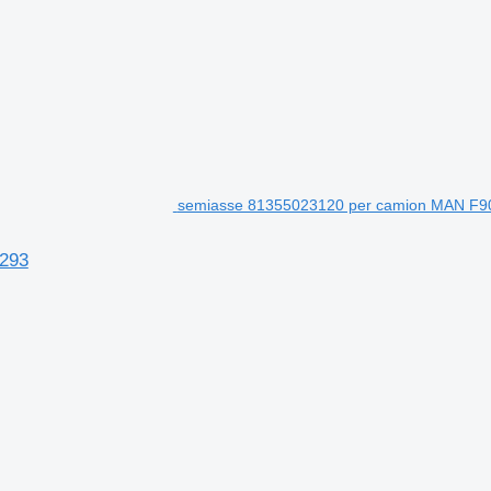
semiasse 81355023120 per camion MAN F90
.293