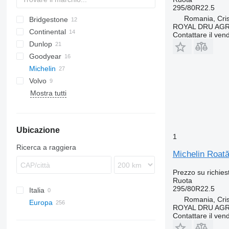
295/80R22.5
Romania, Cris
Bridgestone
ROYAL DRU AGR
Continental
Contattare il vend
Dunlop
Goodyear
SP
Michelin
Volvo
Mostra tutti
Ubicazione
1
Ricerca a raggiera
Michelin Roată
Prezzo su richies
Ruota
295/80R22.5
Italia
Romania, Cris
Europa
ROYAL DRU AGR
Estonia
Contattare il vend
Paesi Bassi