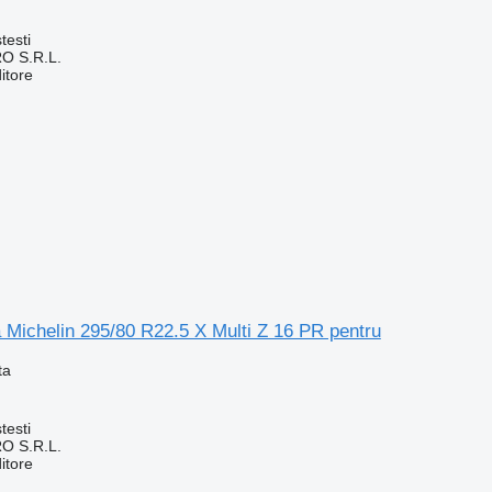
testi
O S.R.L.
itore
 Michelin 295/80 R22.5 X Multi Z 16 PR pentru
ta
testi
O S.R.L.
itore