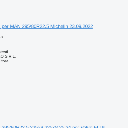
ă per MAN 295/80R22.5 Michelin 23.09.2022
ta
testi
O S.R.L.
itore
ă 295/80R22.5 225×9 225×8.25 24 per Volvo EL1N