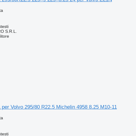
ta
testi
O S.R.L.
itore
 per Volvo 295/80 R22.5 Michelin 4958 8.25 M10-11
ta
testi