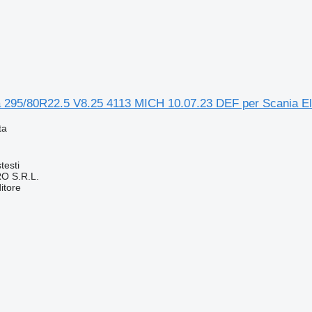
ă 295/80R22.5 V8.25 4113 MICH 10.07.23 DEF per Scania El
ta
testi
O S.R.L.
itore