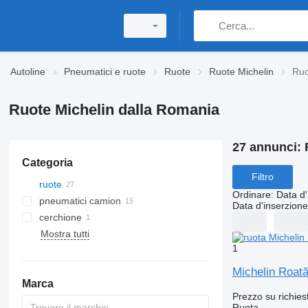
Autoline
Pneumatici e ruote
Ruote
Ruote Michelin
Ruo
Ruote Michelin dalla Romania
27 annunci:
Categoria
Filtro
ruote
Ordinare
:
Data d'
pneumatici camion
Data d'inserzione
cerchione
Mostra tutti
cerchi per camion
1
Michelin Roat
Marca
Prezzo su richies
Ruota