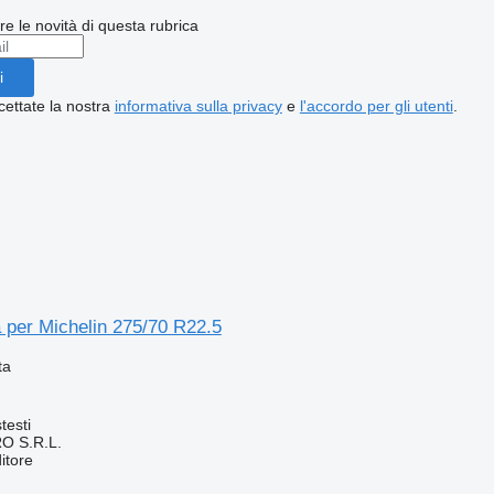
ere le novità di questa rubrica
i
cettate la nostra
informativa sulla privacy
e
l'accordo per gli utenti
.
 per Michelin 275/70 R22.5
ta
testi
O S.R.L.
itore