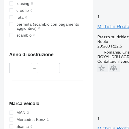
leasing
credito
1
rata
permuta (scambio con pagamento
Michelin Roat
aggiuntivo)
scambio
Prezzo su richies
Ruota
295/80 R22.5
Romania, Cris
Anno di costruzione
ROYAL DRU AGR
Contattare il vend
–
Marca veicolo
MAN
1
Mercedes-Benz
Scania
Michelin Roat