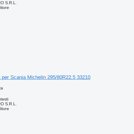
O S.R.L.
itore
ă per Scania Michelin 295/80R22.5 33210
ta
testi
O S.R.L.
itore