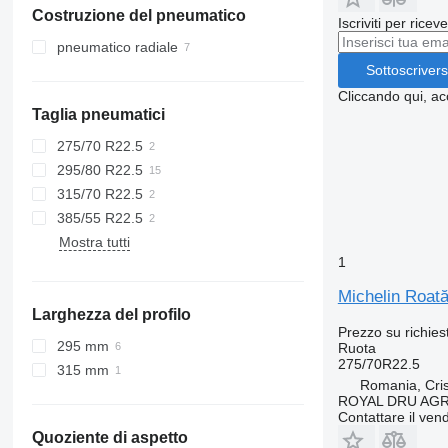
Costruzione del pneumatico
Romania
Iscriviti per ricev
Târgu Mureș
Germania
pneumatico radiale
Belgio
Sottoscrivers
Slovacchia
Cliccando qui, ac
Taglia pneumatici
Svezia
Danimarca
275/70 R22.5
Mostra tutti
295/80 R22.5
315/70 R22.5
385/55 R22.5
Mostra tutti
1
Michelin Roată
Larghezza del profilo
Prezzo su richies
295 mm
Ruota
275/70R22.5
315 mm
Romania, Cris
ROYAL DRU AGR
Contattare il vend
Quoziente di aspetto