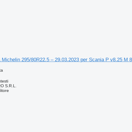
 Michelin 295/80R22.5 – 29.03.2023 per Scania P v8.25 M 8
ta
testi
O S.R.L.
itore