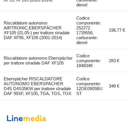
diesel
Codice
Riscaldatore autonomo
componente:
AIRTRONIC,EBERSPÄCHER
252272
196,77 €
XF105 (01.05-) per trattore stradale
1739556,
DAF XF95, XF105 (2001-2014)
carburante:
diesel
Codice
Riscaldatore autonomo Eberspächer
componente:
283 €
per trattore stradale DAF XF105
1848348
Eberspächer RISCALDATORE
Codice
AUTONOMO EBERSPACHER
componente:
348 €
D4S D4S35KW per trattore stradale
12OE0905BU
DAF 95XF, XF105, TGA, TGS, TGX
ST