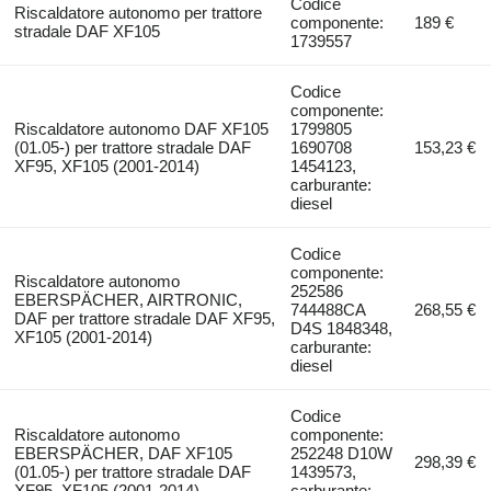
Codice
Riscaldatore autonomo per trattore
componente:
189 €
stradale DAF XF105
1739557
Codice
componente:
Riscaldatore autonomo DAF XF105
1799805
(01.05-) per trattore stradale DAF
1690708
153,23 €
XF95, XF105 (2001-2014)
1454123,
carburante:
diesel
Codice
componente:
Riscaldatore autonomo
252586
EBERSPÄCHER, AIRTRONIC,
744488CA
268,55 €
DAF per trattore stradale DAF XF95,
D4S 1848348,
XF105 (2001-2014)
carburante:
diesel
Codice
Riscaldatore autonomo
componente:
EBERSPÄCHER, DAF XF105
252248 D10W
298,39 €
(01.05-) per trattore stradale DAF
1439573,
XF95, XF105 (2001-2014)
carburante: