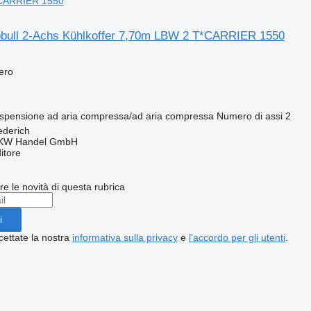
CARRIER 1550
bull 2-Achs Kühlkoffer 7,70m LBW 2 T*CARRIER 1550
fero
spensione
ad aria compressa/ad aria compressa
Numero di assi
2
ederich
KW Handel GmbH
itore
ere le novità di questa rubrica
i
cettate la nostra
informativa sulla privacy
e
l'accordo per gli utenti
.