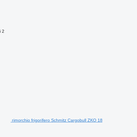
i
2
rimorchio frigorifero Schmitz Cargobull ZKO 18