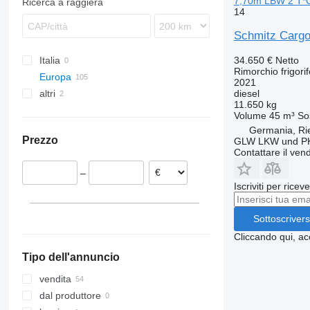
7,70m LBW 2 T*
Ricerca a raggiera
14
ZPS
T672
SGF
ZWP
T679
SKI
Schmitz Cargo
T680
ZKI
SKI 24
34.650 €
Netto
Italia
T683
ZKO
ZKI 18
Rimorchio frigori
Europa
T700
ZWF
ZKO18
2021
diesel
altri
Germania
T900
ZWF18
11.650 kg
Hannover
Polonia
Ucraina
Volume
45 m³
So
Stuttgart
Paesi Bassi
Germania, Ri
Prezzo
GLW LKW und P
Bovenden
Repubblica Ceca
Contattare il vend
Altenberge
Austria
–
Lemgo
Romania
Iscriviti per ricev
Giessen
Ungheria
Karlsruhe
Lituania
Sottoscrivers
Mostra tutti
Oldenburg
Cliccando qui, ac
Mostra tutti
Tipo dell'annuncio
vendita
dal produttore