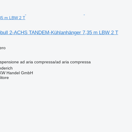
35 m LBW 2 T
obull 2-ACHS TANDEM-Kühlanhänger 7,35 m LBW 2 T
fero
spensione
ad aria compressa/ad aria compressa
ederich
KW Handel GmbH
itore