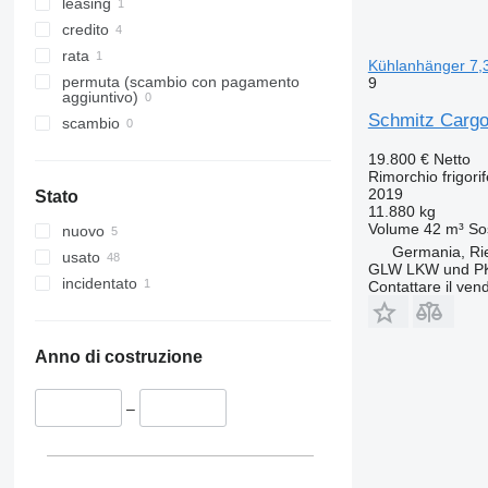
leasing
credito
rata
Kühlanhänger 7,
permuta (scambio con pagamento
9
aggiuntivo)
Schmitz Carg
scambio
19.800 €
Netto
Rimorchio frigori
2019
Stato
11.880 kg
Volume
42 m³
So
nuovo
Germania, Ri
usato
GLW LKW und P
incidentato
Contattare il vend
Anno di costruzione
–