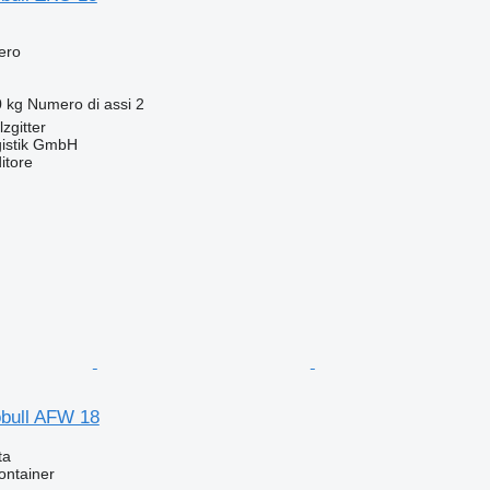
fero
0 kg
Numero di assi
2
zgitter
gistik GmbH
itore
bull AFW 18
ta
ontainer