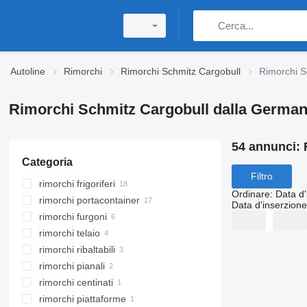
Autoline
Rimorchi
Rimorchi Schmitz Cargobull
Rimorchi S
Rimorchi Schmitz Cargobull dalla German
54 annunci:
Categoria
Filtro
rimorchi frigoriferi
Ordinare
:
Data d'
rimorchi portacontainer
Data d'inserzione
rimorchi furgoni
rimorchi telaio
rimorchi ribaltabili
rimorchi pianali
rimorchi centinati
rimorchi piattaforme