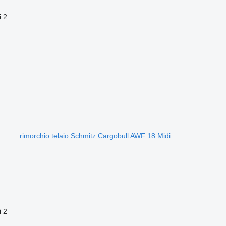
i
2
rimorchio telaio Schmitz Cargobull AWF 18 Midi
i
2