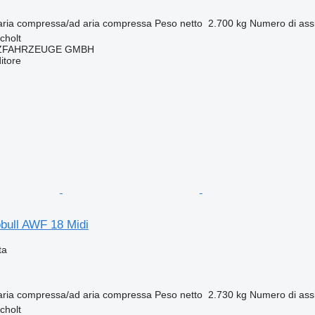
aria compressa/ad aria compressa
Peso netto
2.700 kg
Numero di ass
cholt
ZFAHRZEUGE GMBH
itore
bull AWF 18 Midi
ta
aria compressa/ad aria compressa
Peso netto
2.730 kg
Numero di ass
cholt