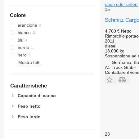
oben oder unten g
15
Colore
Schmitz Cargob
arancione
4.700 €
Netto
bianco
Rimorchio portac
blu
2011
diesel
bordò
18.000 kg
nero
Sospensione
ad 
Mostra tutti
Germania, B
A1-Truck GmbH
Contattare il vend
Caratteristiche
Capacità di carico
Peso netto
Peso lordo
23