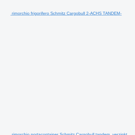
rimorchio frigorifero Schmitz Cargobull 2-ACHS TANDEM-
rimorchio portacontainer Schmitz Cargobull tandem, verzinkt,