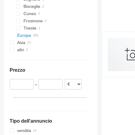
Bisceglie
Cuneo
Frosinone
Trieste
Europa
Asia
Germania
altri
Polonia
Turchia
Paesi Bassi
Cina
Ucraina
Danimarca
Argentina
Prezzo
Repubblica Ceca
Belgio
–
Wingene
Norvegia
Antwerp
Finlandia
Mostra tutti
Bree
Willebroek
Bernissart
Tipo dell'annuncio
Handzame
Hasselt
vendita