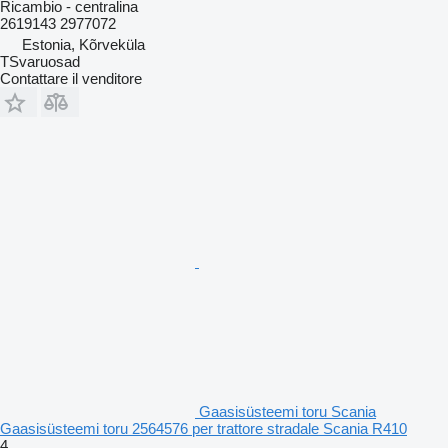
Ricambio - centralina
2619143 2977072
Estonia, Kõrveküla
TSvaruosad
Contattare il venditore
Gaasisüsteemi toru Scania
Gaasisüsteemi toru 2564576 per trattore stradale Scania R410
4