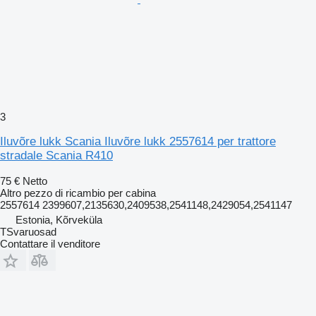
3
Iluvõre lukk Scania Iluvõre lukk 2557614 per trattore
stradale Scania R410
75 €
Netto
Altro pezzo di ricambio per cabina
2557614 2399607,2135630,2409538,2541148,2429054,2541147
Estonia, Kõrveküla
TSvaruosad
Contattare il venditore