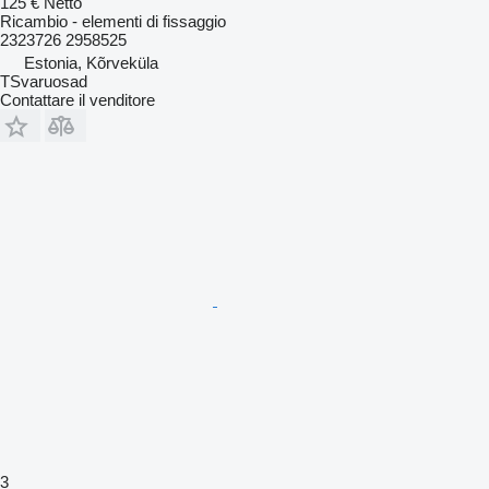
125 €
Netto
Ricambio - elementi di fissaggio
2323726 2958525
Estonia, Kõrveküla
TSvaruosad
Contattare il venditore
3