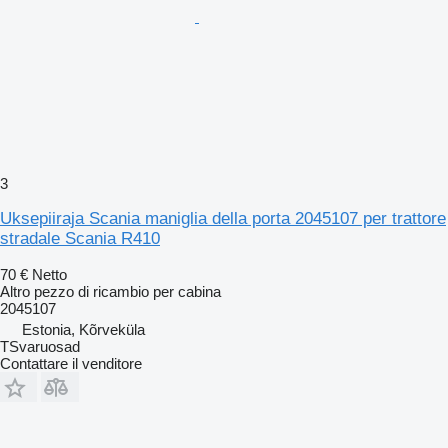
3
Uksepiiraja Scania maniglia della porta 2045107 per trattore
stradale Scania R410
70 €
Netto
Altro pezzo di ricambio per cabina
2045107
Estonia, Kõrveküla
TSvaruosad
Contattare il venditore