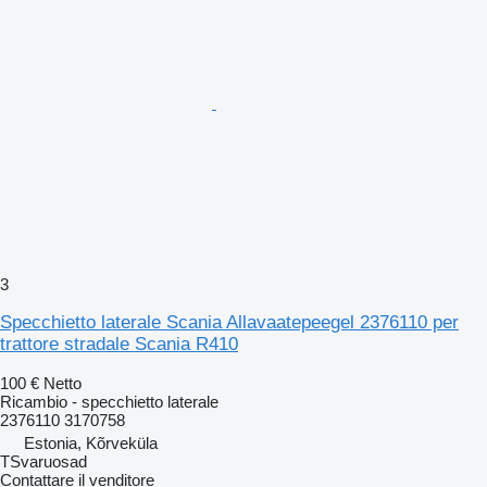
3
Specchietto laterale Scania Allavaatepeegel 2376110 per
trattore stradale Scania R410
100 €
Netto
Ricambio - specchietto laterale
2376110 3170758
Estonia, Kõrveküla
TSvaruosad
Contattare il venditore