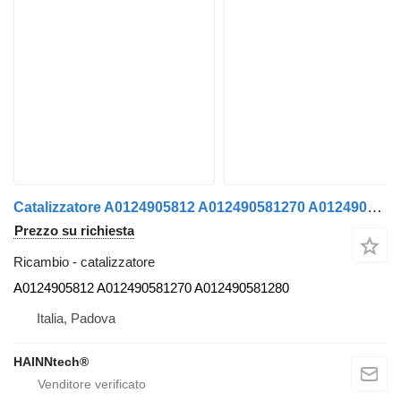
Catalizzatore A0124905812 A012490581270 A012490581280 per trattore stradale Mercedes-Benz Euro 6
Prezzo su richiesta
Ricambio - catalizzatore
A0124905812 A012490581270 A012490581280
Italia, Padova
HAINNtech®