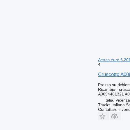
Actros euro 6 2
4
Cruscotto A00
Prezzo su richies
Ricambio - crusc
A0094461321 A0
Italia, Vicenz
Trucks Italiana S
Contattare il vend