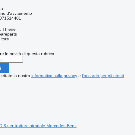
ta
ino d'avviamento
071514401
a, Thiene
pareparts
itore
ere le novità di questa rubrica
i
cettate la nostra
informativa sulla privacy
e
l'accordo per gli utenti
.
 per trattore stradale Mercedes-Benz