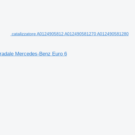
catalizzatore A0124905812 A012490581270 A012490581280
tradale Mercedes-Benz Euro 6