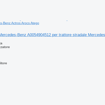
s-Benz Actros Arocs Atego
 Mercedes-Benz A0054904512 per trattore stradale Mercede
ta
zzatore
itore