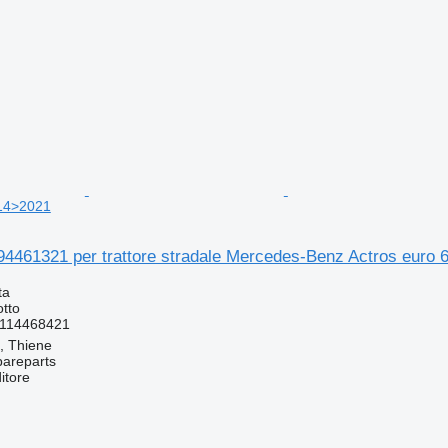
014>2021
94461321 per trattore stradale Mercedes-Benz Actros euro
ta
otto
114468421
a, Thiene
pareparts
itore