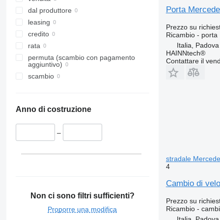
Porta Merced
dal produttore
leasing
Prezzo su richies
credito
Ricambio - porta
Italia, Padova
rata
HAINNtech®
permuta (scambio con pagamento
Contattare il vend
aggiuntivo)
scambio
Anno di costruzione
–
stradale Merce
4
Cambio di vel
Non ci sono filtri sufficienti?
Prezzo su richies
Ricambio - cambio
Proporre una modifica
Italia, Padova