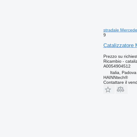
stradale Mercede
9
Catalizzatore
Prezzo su richies
Ricambio - catali
A0054904512
Italia, Padova
HAINNtech®
Contattare il vend