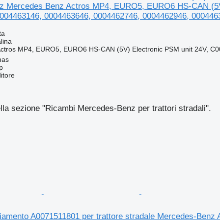
z Mercedes Benz Actros MP4, EURO5, EURO6 HS-CAN (5V) 
004463146, 0004463646, 0004462746, 0004462946, 000446
ta
lina
ctros MP4, EURO5, EURO6 HS-CAN (5V) Electronic PSM unit 24V, C0
nas
p
itore
ella sezione "Ricambi Mercedes-Benz per trattori stradali".
viamento A0071511801 per trattore stradale Mercedes-Benz 