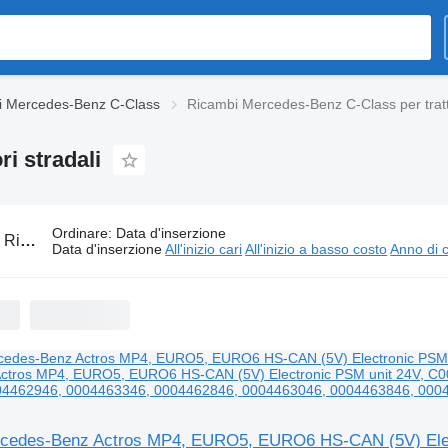
i Mercedes-Benz C-Class
Ricambi Mercedes-Benz C-Class per tratto
i stradali
Ordinare
:
Data d'inserzione
:
Ricambi Mercedes-Benz C-Class per trattori stradali
Data d'inserzione
All'inizio cari
All'inizio a basso costo
Anno di c
rcedes-Benz Actros MP4, EURO5, EURO6 HS-CAN (5V) Electr