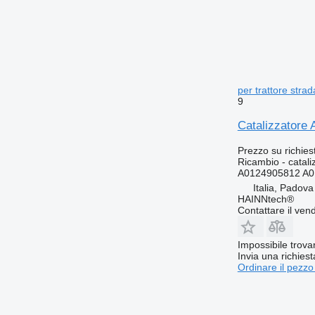
per trattore str
9
Catalizzatore
Prezzo su richies
Ricambio - catali
A0124905812 A0
Italia, Padova
HAINNtech®
Contattare il vend
Impossibile trova
Invia una richies
Ordinare il pezzo