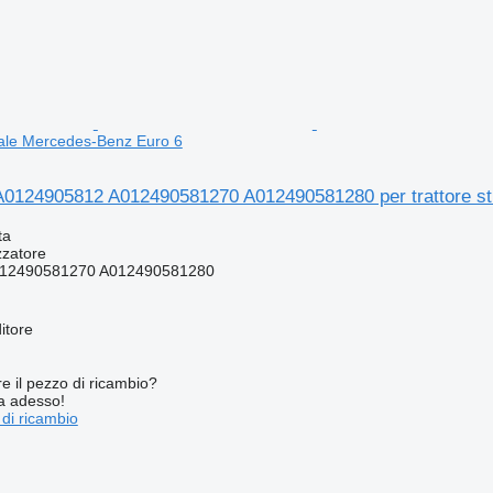
adale Mercedes-Benz Euro 6
 A0124905812 A012490581270 A012490581280 per trattore s
ta
zzatore
12490581270 A012490581280
itore
re il pezzo di ricambio?
ta adesso!
 di ricambio