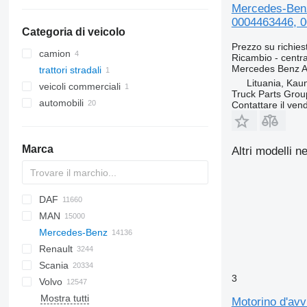
centraline
Mercedes-Ben
0004463446, 0
Categoria di veicolo
Prezzo su richies
camion
Ricambio - centra
Mercedes Benz A
trattori stradali
Lituania, Kau
veicoli commerciali
Truck Parts Grou
automobili
Contattare il vend
Marca
Altri modelli n
DAF
Q-series
X-Series
320
C-series
MAN
AS
Eagle
Cargo
Cascadia
ZX
Daily
4300
NPR
3DX
PC
D-series
AW
Mercedes-Benz
CF
E-series
EuroCargo
250
L-series
A-series
Renault
LF
F-MAX
EuroStar
F90
A-Class
Canter
Atleon
Movano
2800 Series
378
Scania
SB
Transit
Eurotech
KAT
Actros
D-series
D-series
3
Volvo
XB
Eurotrakker
L2000
Antos
L-series
G-series
G-series
E-series
SL
Actros 1831
Mostra tutti
XD
S-Way
LE
Arocs
K-series
Interlink
A-series
Actros 1832
Antos 1830
Motorino d'av