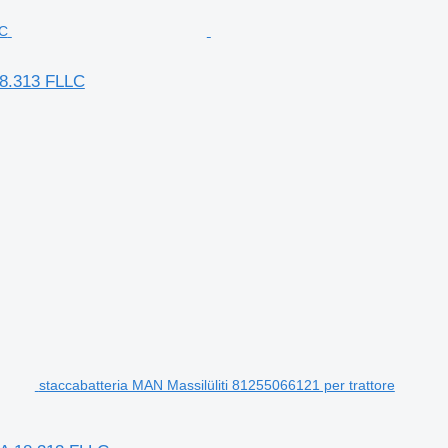
18.313 FLLC
staccabatteria MAN Massilüliti 81255066121 per trattore