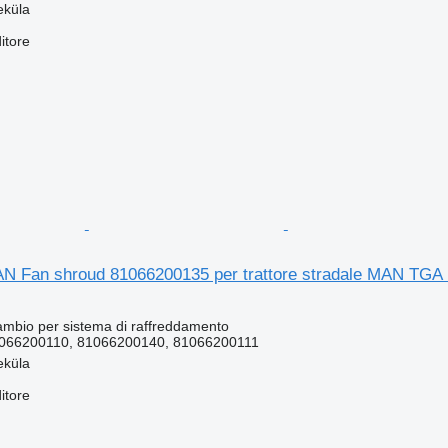
eküla
itore
N Fan shroud 81066200135 per trattore stradale MAN TGA
cambio per sistema di raffreddamento
066200110, 81066200140, 81066200111
eküla
itore