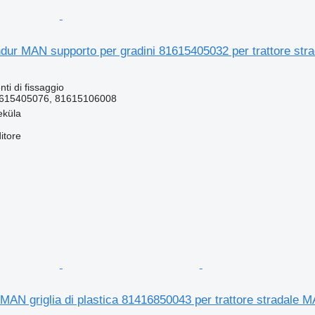
dur MAN supporto per gradini 81615405032 per trattore st
ti di fissaggio
615405076, 81615106008
eküla
itore
k MAN griglia di plastica 81416850043 per trattore stradal