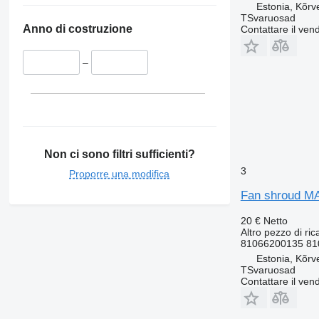
Estonia, Kõrv
TSvaruosad
Anno di costruzione
Contattare il vend
–
Non ci sono filtri sufficienti?
3
Proporre una modifica
Fan shroud MA
20 €
Netto
Altro pezzo di ri
81066200135 81
Estonia, Kõrv
TSvaruosad
Contattare il vend