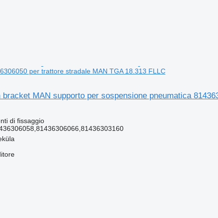
6306050 per trattore stradale MAN TGA 18.313 FLLC
n bracket MAN supporto per sospensione pneumatica 81436
ti di fissaggio
436306058,81436306066,81436303160
eküla
itore