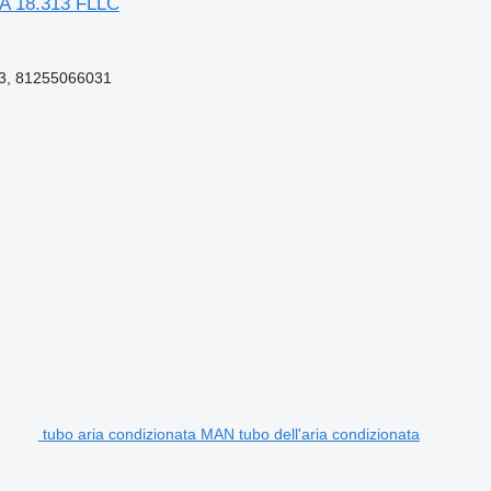
GA 18.313 FLLC
3, 81255066031
tubo aria condizionata MAN tubo dell'aria condizionata