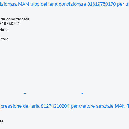
izionata MAN tubo dell'aria condizionata 81619750170 per 
ria condizionata
619750241
eküla
itore
pressione dell'aria 81274210204 per trattore stradale MAN
re