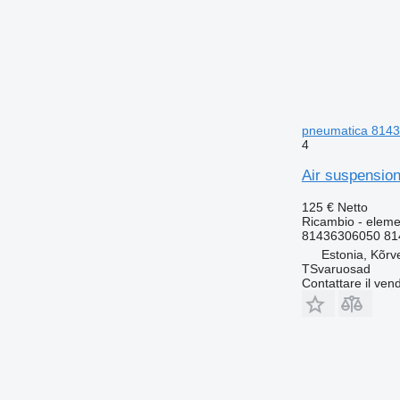
pneumatica 8143
4
Air suspensio
125 €
Netto
Ricambio - elemen
81436306050 81
Estonia, Kõrv
TSvaruosad
Contattare il vend