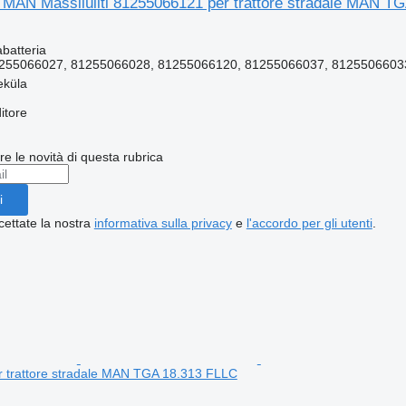
a MAN Massilüliti 81255066121 per trattore stradale MAN T
batteria
255066027, 81255066028, 81255066120, 81255066037, 8125506603
eküla
itore
ere le novità di questa rubrica
i
cettate la nostra
informativa sulla privacy
e
l'accordo per gli utenti
.
 trattore stradale MAN TGA 18.313 FLLC