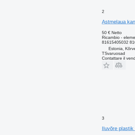
2
Astmelaua kan
50 €
Netto
Ricambio - elemen
81615405032 81
Estonia, Kõrv
TSvaruosad
Contattare il vend
3
Iluvõre plasti