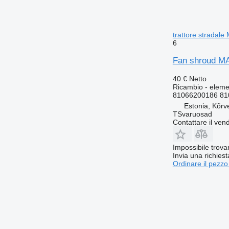
trattore strada
6
Fan shroud MA
40 €
Netto
Ricambio - elemen
81066200186 81
Estonia, Kõrv
TSvaruosad
Contattare il vend
Impossibile trova
Invia una richies
Ordinare il pezzo