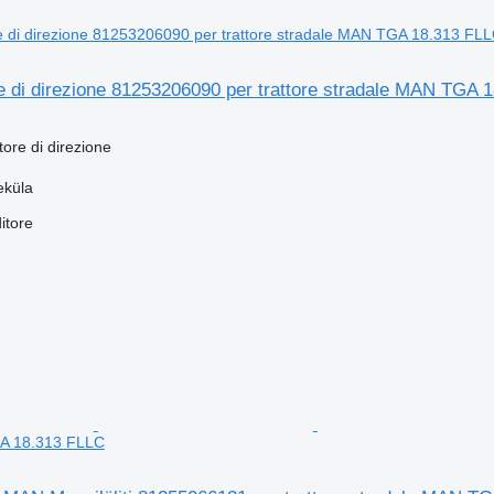
e di direzione 81253206090 per trattore stradale MAN TGA 
tore di direzione
eküla
itore
A 18.313 FLLC