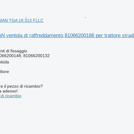
le MAN TGA 18.313 FLLC
N ventola di raffreddamento 81066200186 per trattore str
ti di fissaggio
066200148, 81066200132
eküla
itore
re il pezzo di ricambio?
ta adesso!
 di ricambio