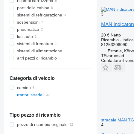
ricambi carrozzeria
cruscotti
parti della cabina
gambi interruttori
parafanghi
3
sistemi di refrigerazione
sensori
predellini
rivestimento
sospensioni
staccabatterie
cassette batteria
condizionatori e ricambi
radiatori di raffreddamento motore
MAN indicator
pneumatica
specchietti retrovisori
asse
tubi aria condizionata
tubi di raffreddamento
20 €
Netto
luci auto
sospensioni - altri ricambi
valvole pneumatica
Ricambio - indica
altri pezzi di ricambio per sistema di
sistemi di frenatura
essiccatori d'aria
fanali
81253206090
raffreddamento
Estonia, Kõrv
sistemi di alimentazione
indicatori di direzione
pinze freni
TSvaruosad
altri pezzi di ricambio
corpi dei filtri aria
Contattare il vend
elementi di fissaggio
Categoria di veicolo
camion
trattori stradali
Tipo pezzo di ricambio
stradale MAN TG
pezzo di ricambio originale
4