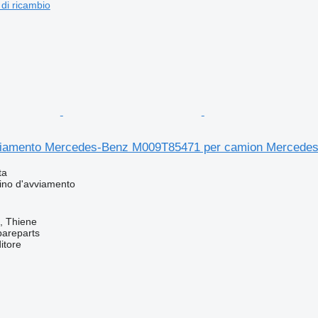
 di ricambio
viamento Mercedes-Benz M009T85471 per camion Mercedes
ta
ino d'avviamento
a, Thiene
pareparts
itore