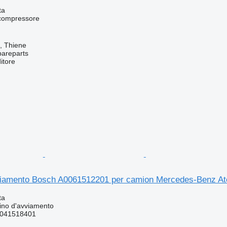
ta
ocompressore
a, Thiene
pareparts
itore
viamento Bosch A0061512201 per camion Mercedes-Benz At
ta
ino d'avviamento
041518401