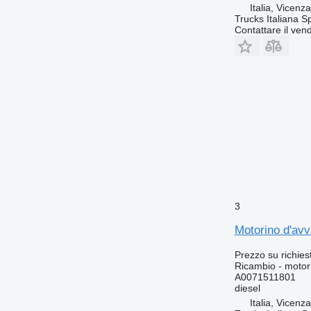
Italia, Vicenz
Trucks Italiana S
Contattare il vend
3
Motorino d'av
Prezzo su richies
Ricambio - motor
A0071511801
diesel
Italia, Vicenz