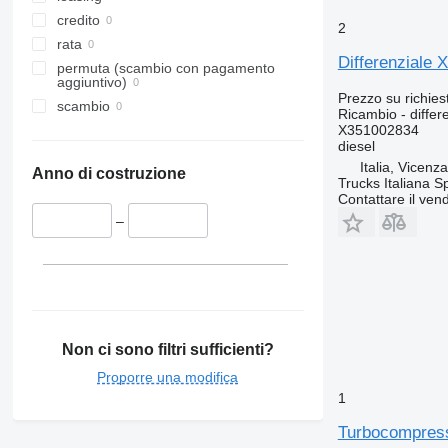
Viano
VM
Atego 1828
Sprinter 515
Unimog U1300
Vario 612
credito
2
Vito
VNL
Atego 2528
Sprinter 516
Vario 815
rata
Differenziale
Sprinter 518
permuta (scambio con pagamento
aggiuntivo)
Sprinter 906
Prezzo su richies
scambio
Ricambio - differ
X351002834
diesel
Italia, Vicenz
Anno di costruzione
Trucks Italiana S
Contattare il vend
–
Non ci sono filtri sufficienti?
Proporre una modifica
1
Turbocompress