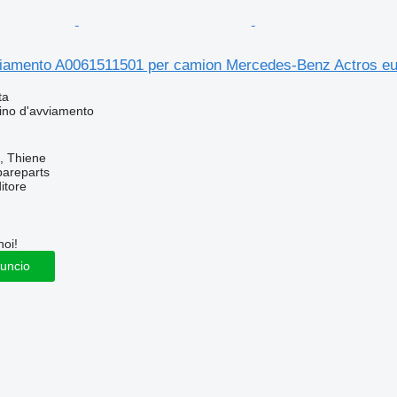
viamento A0061511501 per camion Mercedes-Benz Actros e
ta
ino d'avviamento
a, Thiene
pareparts
itore
noi!
nuncio