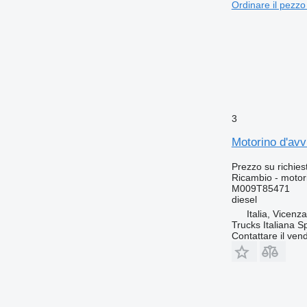
Ordinare il pezzo
3
Motorino d'av
Prezzo su richies
Ricambio - motor
M009T85471
diesel
Italia, Vicenz
Trucks Italiana S
Contattare il vend