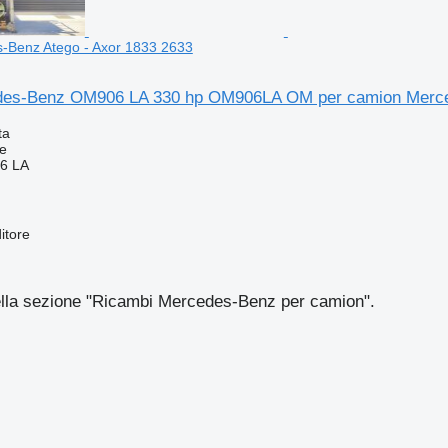
-Benz Atego - Axor 1833 2633
des-Benz OM906 LA 330 hp OM906LA OM per camion Merced
ta
e
6 LA
itore
nella sezione "Ricambi Mercedes-Benz per camion".