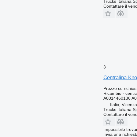
Trucks Italiana S
Contattare il vend
3
Centralina Kn
Prezzo su richies
Ricambio - centra
A0014460136 A0
Italia, Vicenz
Trucks Italiana S
Contattare il vend
Impossibile trova
Invia una richies