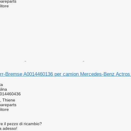
pareparts
itore
orr-Bremse A0014460136 per camion Mercedes-Benz Actros
ta
lina
014460436
a, Thiene
pareparts
itore
re il pezzo di ricambio?
ta adesso!