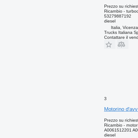
Prezzo su richies
Ricambio - turb
53279887192
diesel
Italia, Vicenz
Trucks Italiana S
Contattare il vend
3
Motorino d'av
Prezzo su richies
Ricambio - motor
A0061512201 A0
diesel