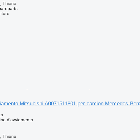
a, Thiene
pareparts
itore
viamento Mitsubishi A0071511801 per camion Mercedes-Ben
ta
ino d'avviamento
a, Thiene