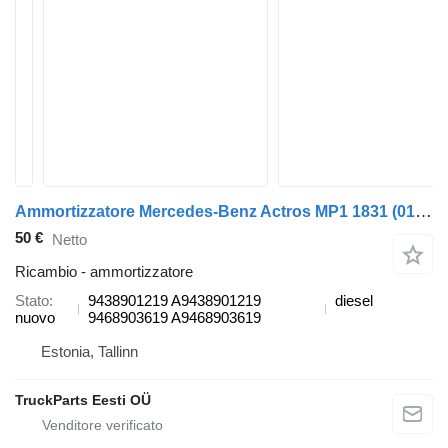
Ammortizzatore Mercedes-Benz Actros MP1 1831 (01.96-12.02) 9438901219 per camion Mercedes-Benz Actros, Axor MP1, MP2, MP3 (1996-2014)
50 €
Netto
Ricambio - ammortizzatore
Stato
9438901219 A9438901219
diesel
nuovo
9468903619 A9468903619
Estonia, Tallinn
TruckParts Eesti OÜ