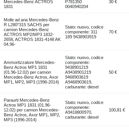
Mercedes-Benz ACTROS
P781350
30 €
1831
0040940204
Molle ad aria Mercedes-Benz
R L280*315 SACHS per
Stato: nuovo, codice
camion Mercedes-Benz
componente: 311
70 €
ACTROS MP2/MP3 1832-
189 9438903919
2658, ACTROS 1831-4148 AK
04.96-
Stato: nuovo, codice
Ammortizzatore Mercedes-
componente:
Benz Actros MP1 1831
9438901219
(01.96-12.02) per camion
A9438901219
50 €
Mercedes-Benz Actros, Axor
9468903619
MP1, MP2, MP3 (1996-2014)
A9468903619,
carburante: diesel
Paraurti Mercedes-Benz
Stato: nuovo, codice
Actros MP1 1831 (01.96-
componente:
12.02) per camion Mercedes-
100,81 €
A9418800970,
Benz Actros, Axor MP1, MP2,
carburante: diesel
MP3 (1996-2014)