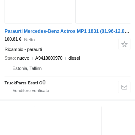
Paraurti Mercedes-Benz Actros MP1 1831 (01.96-12.02) A9418800970 per camion Mercedes-Benz Actros, Axor MP1, MP2, MP3 (1996-2014)
100,81 €
Netto
Ricambio - paraurti
Stato
nuovo
A9418800970
diesel
Estonia, Tallinn
TruckParts Eesti OÜ