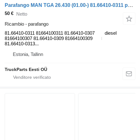
Parafango MAN TGA 26.430 (01.00-) 81.66410-0311 per camion MAN 4-series, TGA (1993-2009)
50 €
Netto
Ricambio - parafango
81.66410-0311 81664100311 81.66410-0307
diesel
81664100307 81.66410-0309 81664100309
81.66410-0313...
Estonia, Tallinn
TruckParts Eesti OÜ