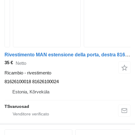
Rivestimento MAN estensione della porta, destra 81626100018 per camion MAN TGA 26.430
35 €
Netto
Ricambio - rivestimento
81626100018 81626100024
Estonia, Kõrveküla
TSvaruosad