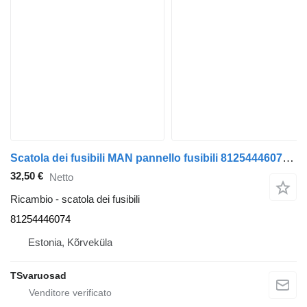
Scatola dei fusibili MAN pannello fusibili 81254446074 per camion MAN TGA 26.430
32,50 €
Netto
Ricambio - scatola dei fusibili
81254446074
Estonia, Kõrveküla
TSvaruosad