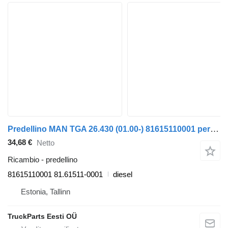
Predellino MAN TGA 26.430 (01.00-) 81615110001 per camion MAN 4-series, TGA (1993-2009)
34,68 €
Netto
Ricambio - predellino
81615110001 81.61511-0001
diesel
Estonia, Tallinn
TruckParts Eesti OÜ