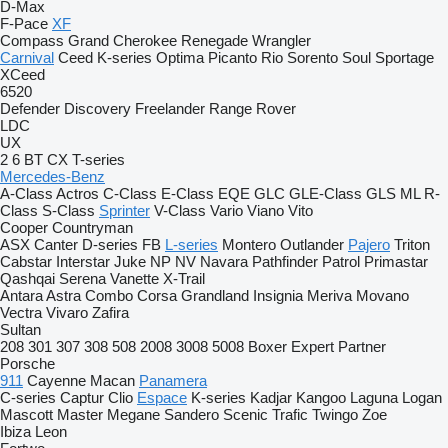
D-Max
F-Pace
XF
Compass
Grand Cherokee
Renegade
Wrangler
Carnival
Ceed
K-series
Optima
Picanto
Rio
Sorento
Soul
Sportage
XCeed
6520
Defender
Discovery
Freelander
Range Rover
LDC
UX
2
6
BT
CX
T-series
Mercedes-Benz
A-Class
Actros
C-Class
E-Class
EQE
GLC
GLE-Class
GLS
ML
R-
Class
S-Class
Sprinter
V-Class
Vario
Viano
Vito
Cooper
Countryman
ASX
Canter
D-series
FB
L-series
Montero
Outlander
Pajero
Triton
Cabstar
Interstar
Juke
NP
NV
Navara
Pathfinder
Patrol
Primastar
Qashqai
Serena
Vanette
X-Trail
Antara
Astra
Combo
Corsa
Grandland
Insignia
Meriva
Movano
Vectra
Vivaro
Zafira
Sultan
208
301
307
308
508
2008
3008
5008
Boxer
Expert
Partner
Porsche
911
Cayenne
Macan
Panamera
C-series
Captur
Clio
Espace
K-series
Kadjar
Kangoo
Laguna
Logan
Mascott
Master
Megane
Sandero
Scenic
Trafic
Twingo
Zoe
Ibiza
Leon