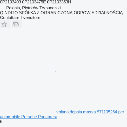
0P2103403 0P2103475E 0P2103353H
Polonia, Piotrków Trybunalski
QINDITO SPÓŁKA Z OGRANICZONĄ ODPOWIEDZIALNOŚCIĄ
Contattare il venditore
volano doppia massa 971105264 per
automobile Porsche Panamera
6