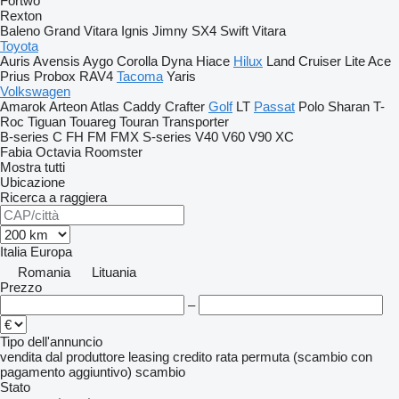
Fortwo
Rexton
Baleno
Grand Vitara
Ignis
Jimny
SX4
Swift
Vitara
Toyota
Auris
Avensis
Aygo
Corolla
Dyna
Hiace
Hilux
Land Cruiser
Lite Ace
Prius
Probox
RAV4
Tacoma
Yaris
Volkswagen
Amarok
Arteon
Atlas
Caddy
Crafter
Golf
LT
Passat
Polo
Sharan
T-
Roc
Tiguan
Touareg
Touran
Transporter
B-series
C
FH
FM
FMX
S-series
V40
V60
V90
XC
Fabia
Octavia
Roomster
Mostra tutti
Ubicazione
Ricerca a raggiera
Italia
Europa
Romania
Lituania
Prezzo
–
Tipo dell'annuncio
vendita
dal produttore
leasing
credito
rata
permuta (scambio con
pagamento aggiuntivo)
scambio
Stato