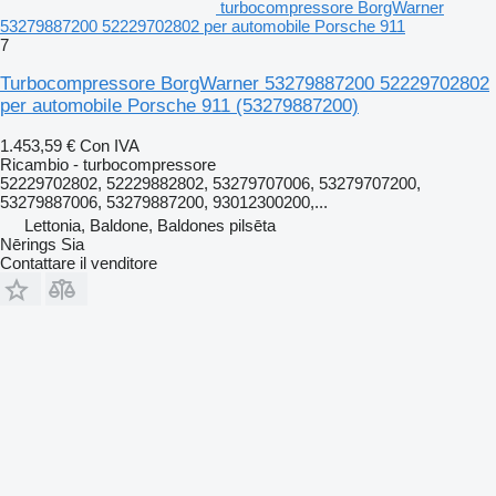
turbocompressore BorgWarner
53279887200 52229702802 per automobile Porsche 911
7
Turbocompressore BorgWarner 53279887200 52229702802
per automobile Porsche 911
(53279887200)
1.453,59 €
Con IVA
Ricambio - turbocompressore
52229702802, 52229882802, 53279707006, 53279707200,
53279887006, 53279887200, 93012300200,...
Lettonia, Baldone, Baldones pilsēta
Nērings Sia
Contattare il venditore