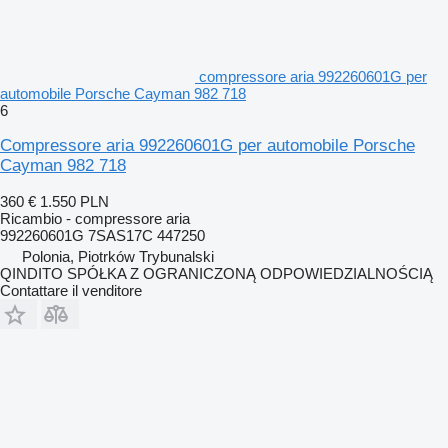
compressore aria 992260601G per
automobile Porsche Cayman 982 718
6
Compressore aria 992260601G per automobile Porsche
Cayman 982 718
360 €
1.550 PLN
Ricambio - compressore aria
992260601G 7SAS17C 447250
Polonia, Piotrków Trybunalski
QINDITO SPÓŁKA Z OGRANICZONĄ ODPOWIEDZIALNOŚCIĄ
Contattare il venditore