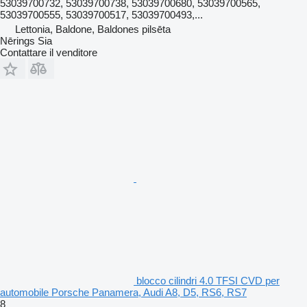
53039700732, 53039700738, 53039700680, 53039700565,
53039700555, 53039700517, 53039700493,...
Lettonia, Baldone, Baldones pilsēta
Nērings Sia
Contattare il venditore
blocco cilindri 4.0 TFSI CVD per
automobile Porsche Panamera, Audi A8, D5, RS6, RS7
8