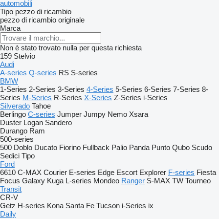
automobili
Tipo pezzo di ricambio
pezzo di ricambio originale
Marca
Non è stato trovato nulla per questa richiesta
159
Stelvio
Audi
A-series
Q-series
RS
S-series
BMW
1-Series
2-Series
3-Series
4-Series
5-Series
6-Series
7-Series
8-
Series
M-Series
R-Series
X-Series
Z-Series
i-Series
Silverado
Tahoe
Berlingo
C-series
Jumper
Jumpy
Nemo
Xsara
Duster
Logan
Sandero
Durango
Ram
500-series
500
Doblo
Ducato
Fiorino
Fullback
Palio
Panda
Punto
Qubo
Scudo
Sedici
Tipo
Ford
6610
C-MAX
Courier
E-series
Edge
Escort
Explorer
F-series
Fiesta
Focus
Galaxy
Kuga
L-series
Mondeo
Ranger
S-MAX
TW
Tourneo
Transit
CR-V
Getz
H-series
Kona
Santa Fe
Tucson
i-Series
ix
Daily