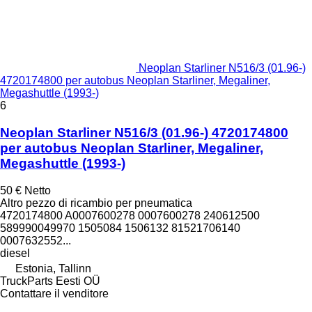
Neoplan Starliner N516/3 (01.96-)
4720174800 per autobus Neoplan Starliner, Megaliner,
Megashuttle (1993-)
6
Neoplan Starliner N516/3 (01.96-) 4720174800
per autobus Neoplan Starliner, Megaliner,
Megashuttle (1993-)
50 €
Netto
Altro pezzo di ricambio per pneumatica
4720174800 A0007600278 0007600278 240612500
589990049970 1505084 1506132 81521706140
0007632552...
diesel
Estonia, Tallinn
TruckParts Eesti OÜ
Contattare il venditore