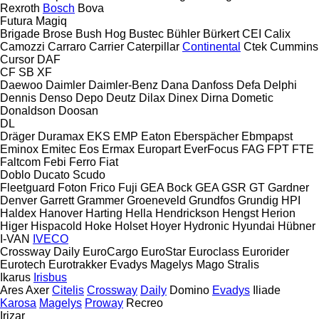
Rexroth
Bosch
Bova
Futura
Magiq
Brigade
Brose
Bush Hog
Bustec
Bühler
Bürkert
CEI
Calix
Camozzi
Carraro
Carrier
Caterpillar
Continental
Ctek
Cummins
Cursor
DAF
CF
SB
XF
Daewoo
Daimler
Daimler-Benz
Dana
Danfoss
Defa
Delphi
Dennis
Denso
Depo
Deutz
Dilax
Dinex
Dirna
Dometic
Donaldson
Doosan
DL
Dräger
Duramax
EKS
EMP
Eaton
Eberspächer
Ebmpapst
Eminox
Emitec
Eos
Ermax
Europart
EverFocus
FAG
FPT
FTE
Faltcom
Febi
Ferro
Fiat
Doblo
Ducato
Scudo
Fleetguard
Foton
Frico
Fuji
GEA Bock
GEA
GSR
GT
Gardner
Denver
Garrett
Grammer
Groeneveld
Grundfos
Grundig
HPI
Haldex
Hanover
Harting
Hella
Hendrickson
Hengst
Herion
Higer
Hispacold
Hoke
Holset
Hoyer
Hydronic
Hyundai
Hübner
I-VAN
IVECO
Crossway
Daily
EuroCargo
EuroStar
Euroclass
Eurorider
Eurotech
Eurotrakker
Evadys
Magelys
Mago
Stralis
Ikarus
Irisbus
Ares
Axer
Citelis
Crossway
Daily
Domino
Evadys
Iliade
Karosa
Magelys
Proway
Recreo
Irizar