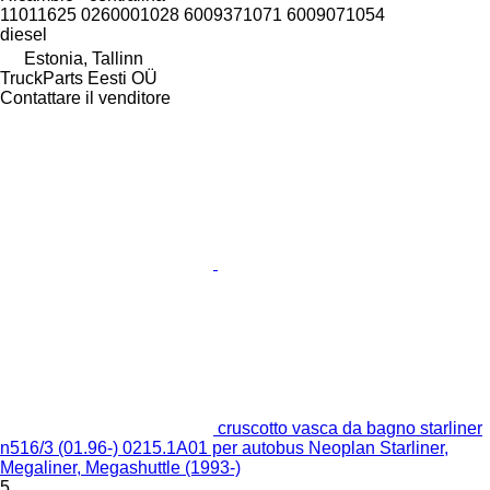
11011625 0260001028 6009371071 6009071054
diesel
Estonia, Tallinn
TruckParts Eesti OÜ
Contattare il venditore
cruscotto vasca da bagno starliner
n516/3 (01.96-) 0215.1A01 per autobus Neoplan Starliner,
Megaliner, Megashuttle (1993-)
5