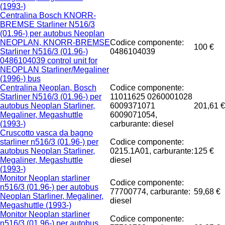
(1993-)
Centralina Bosch KNORR-
BREMSE Starliner N516/3
(01.96-) per autobus Neoplan
NEOPLAN, KNORR-BREMSE
Codice componente:
100 €
Starliner N516/3 (01.96-)
0486104039
0486104039 control unit for
NEOPLAN Starliner/Megaliner
(1996-) bus
Centralina Neoplan, Bosch
Codice componente:
Starliner N516/3 (01.96-) per
11011625 0260001028
autobus Neoplan Starliner,
6009371071
201,61 €
Megaliner, Megashuttle
6009071054,
(1993-)
carburante: diesel
Cruscotto vasca da bagno
starliner n516/3 (01.96-) per
Codice componente:
autobus Neoplan Starliner,
0215.1A01, carburante:
125 €
Megaliner, Megashuttle
diesel
(1993-)
Monitor Neoplan starliner
Codice componente:
n516/3 (01.96-) per autobus
77700774, carburante:
59,68 €
Neoplan Starliner, Megaliner,
diesel
Megashuttle (1993-)
Monitor Neoplan starliner
Codice componente:
n516/3 (01.96-) per autobus