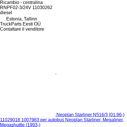
Ricambio - centralina
RNPF02-3/24V 11030262
diesel
Estonia, Tallinn
TruckParts Eesti OÜ
Contattare il venditore
Neoplan Starliner N516/3 (01.96-)
11029018 1007983 per autobus Neoplan Starliner, Megaliner,
Megashuttle (1993-)