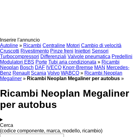
Inserire l'annuncio
Autoline
»
Ricambi
Centraline
Motori
Cambio di velocità
Cruscotti
Rivestimento
Pinze freni
Iniettori
Sensori
Turbocompressori
Differenziali
Valvole pneumatica
Predellini
Modulatori EBS
Porte
Tubi aria condizionata
»
Ricambi
Neoplan
Bosch
DAF
IVECO
Knorr-Bremse
MAN
Mercedes-
Benz
Renault
Scania
Volvo
WABCO
»
Ricambi Neoplan
Megaliner
»
Ricambi Neoplan Megaliner per autobus
»
Ricambi Neoplan Megaliner
per autobus
Cerca
(codice componente, marca, modello, ricambio)