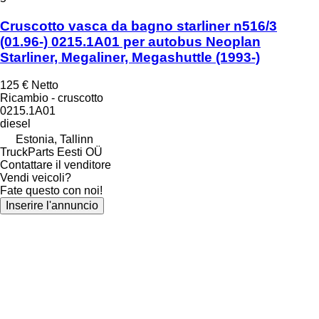
Cruscotto vasca da bagno starliner n516/3
(01.96-) 0215.1A01 per autobus Neoplan
Starliner, Megaliner, Megashuttle (1993-)
125 €
Netto
Ricambio - cruscotto
0215.1A01
diesel
Estonia, Tallinn
TruckParts Eesti OÜ
Contattare il venditore
Vendi veicoli?
Fate questo con noi!
Inserire l'annuncio