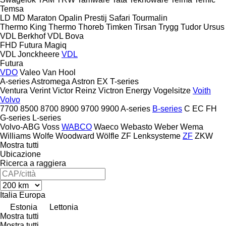
Temsa
LD
MD
Maraton
Opalin
Prestij
Safari
Tourmalin
Thermo King
Thermo
Thoreb
Timken
Tirsan
Trygg
Tudor
Ursus
VDL Berkhof
VDL Bova
FHD
Futura
Magiq
VDL Jonckheere
VDL
Futura
VDO
Valeo
Van Hool
A-series
Astromega
Astron
EX
T-series
Ventura
Verint
Victor Reinz
Victron Energy
Vogelsitze
Voith
Volvo
7700
8500
8700
8900
9700
9900
A-series
B-series
C
EC
FH
G-series
L-series
Volvo-ABG
Voss
WABCO
Waeco
Webasto
Weber
Wema
Williams
Wolfe
Woodward
Wölfle
ZF Lenksysteme
ZF
ZKW
Mostra tutti
Ubicazione
Ricerca a raggiera
Italia
Europa
Estonia
Lettonia
Mostra tutti
Mostra tutti