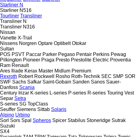
Starliner N
Starliner N516
Tourliner
Transliner
Transliner N
Transliner N316
Nissan
Vanette
X-Trail
Nissens
Norgren
Optare
Optibelt
Otokar
Sultan
POS
PSVT
Paccar
Parker
Pegaso
Pentair
Perkins
Pewag
Pilkington
Pioneer
Praga
Presto
Prestolite Electric
Proventia
Ram
Renault
Ares
Iliade
Kerax
Master
Midlum
Premium
Rexroth
Robert
Rockwell
Rosho
Roth-Technik
SEC
SMP
SOR
SWF
Sachs
Safkar
Saint-Gobain
Sanden
Sanos
Sauer-
Danfoss
Scania
Century
Irizar
K-series
L-series
P-series
R-series
Touring
Vest
Separ
Setra
S-series
SG
TopClass
Seuffer
Siemens
Sittab
Solaris
Alpino
Urbino
Sorl
Sors
Spal
Spheros
Spicer
Stabilus
Stoneridge
Sutrak
Suzuki
SX4
Swagelok
TAM
TRW
Tamware
Tata
Teknoware
Telma
Temic