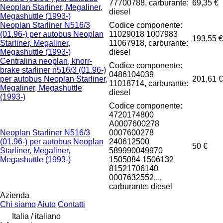
77700788, carburante:
69,35 €
Neoplan Starliner, Megaliner,
diesel
Megashuttle (1993-)
Neoplan Starliner N516/3
Codice componente:
(01.96-) per autobus Neoplan
11029018 1007983
193,55 €
Starliner, Megaliner,
11067918, carburante:
Megashuttle (1993-)
diesel
Centralina neoplan, knorr-
Codice componente:
brake starliner n516/3 (01.96-)
0486104039
per autobus Neoplan Starliner,
201,61 €
11018714, carburante:
Megaliner, Megashuttle
diesel
(1993-)
Codice componente:
4720174800
A0007600278
Neoplan Starliner N516/3
0007600278
(01.96-) per autobus Neoplan
240612500
50 €
Starliner, Megaliner,
589990049970
Megashuttle (1993-)
1505084 1506132
81521706140
0007632552...,
carburante: diesel
Azienda
Chi siamo
Aiuto
Contatti
Italia / italiano