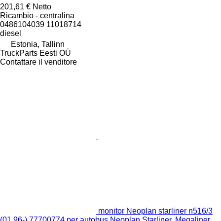
201,61 €
Netto
Ricambio - centralina
0486104039 11018714
diesel
Estonia, Tallinn
TruckParts Eesti OÜ
Contattare il venditore
monitor Neoplan starliner n516/3
(01.96-) 77700774 per autobus Neoplan Starliner, Megaliner,