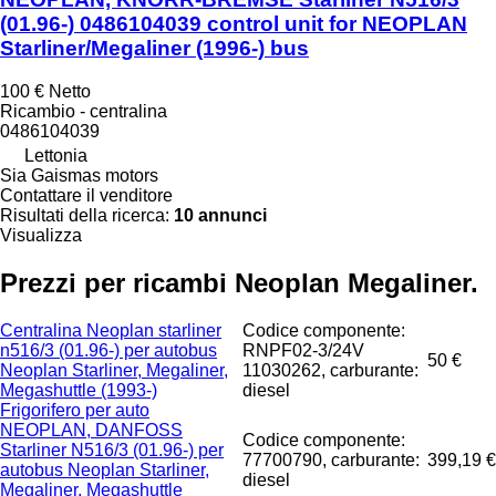
(01.96-) 0486104039 control unit for NEOPLAN
Starliner/Megaliner (1996-) bus
100 €
Netto
Ricambio - centralina
0486104039
Lettonia
Sia Gaismas motors
Contattare il venditore
Risultati della ricerca:
10 annunci
Visualizza
Prezzi per ricambi Neoplan Megaliner.
Centralina Neoplan starliner
Codice componente:
n516/3 (01.96-) per autobus
RNPF02-3/24V
50 €
Neoplan Starliner, Megaliner,
11030262, carburante:
Megashuttle (1993-)
diesel
Frigorifero per auto
NEOPLAN, DANFOSS
Codice componente:
Starliner N516/3 (01.96-) per
77700790, carburante:
399,19 €
autobus Neoplan Starliner,
diesel
Megaliner, Megashuttle