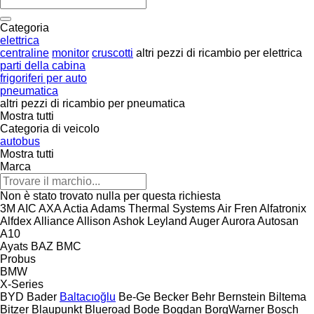
Categoria
elettrica
centraline
monitor
cruscotti
altri pezzi di ricambio per elettrica
parti della cabina
frigoriferi per auto
pneumatica
altri pezzi di ricambio per pneumatica
Mostra tutti
Categoria di veicolo
autobus
Mostra tutti
Marca
Non è stato trovato nulla per questa richiesta
3M
AIC
AXA
Actia
Adams Thermal Systems
Air Fren
Alfatronix
Alfdex
Alliance
Allison
Ashok Leyland
Auger
Aurora
Autosan
A10
Ayats
BAZ
BMC
Probus
BMW
X-Series
BYD
Bader
Baltacıoğlu
Be-Ge
Becker
Behr
Bernstein
Biltema
Bitzer
Blaupunkt
Blueroad
Bode
Bogdan
BorgWarner
Bosch