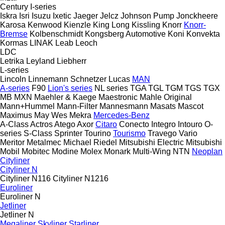
Century
I-series
Iskra
Isri
Isuzu
Ixetic
Jaeger
Jelcz
Johnson Pump
Jonckheere
Karosa
Kenwood
Kienzle
King Long
Kissling
Knorr
Knorr-
Bremse
Kolbenschmidt
Kongsberg Automotive
Koni
Konvekta
Kormas
LINAK
Leab
Leoch
LDC
Letrika
Leyland
Liebherr
L-series
Lincoln
Linnemann Schnetzer
Lucas
MAN
A-series
F90
Lion's series
NL series
TGA
TGL
TGM
TGS
TGX
MB
MXN
Maehler & Kaege
Maestronic
Mahle Original
Mann+Hummel
Mann-Filter
Mannesmann
Masats
Mascot
Maximus
May Wes
Mekra
Mercedes-Benz
A-Class
Actros
Atego
Axor
Citaro
Conecto
Integro
Intouro
O-
series
S-Class
Sprinter
Tourino
Tourismo
Travego
Vario
Meritor
Metalmec
Michael Riedel
Mitsubishi Electric
Mitsubishi
Mobil
Mobitec
Modine
Molex
Monark
Multi-Wing
NTN
Neoplan
Cityliner
Cityliner N
Cityliner N116
Cityliner N1216
Euroliner
Euroliner N
Jetliner
Jetliner N
Megaliner
Skyliner
Starliner