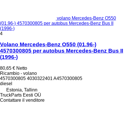
volano Mercedes-Benz O550
(01.96-) 4570300805 per autobus Mercedes-Benz Bus II
(1996-)
4
Volano Mercedes-Benz O550 (01.96-)
4570300805 per autobus Mercedes-Benz Bus II
(1996-)
80,65 €
Netto
Ricambio - volano
4570300805 4030322401 A4570300805
diesel
Estonia, Tallinn
TruckParts Eesti OÜ
Contattare il venditore