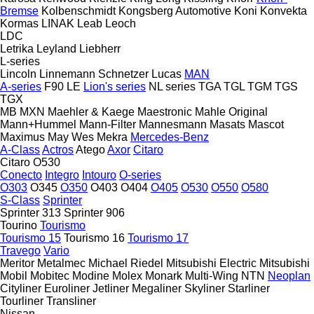
Bremse
Kolbenschmidt
Kongsberg Automotive
Koni
Konvekta
Kormas
LINAK
Leab
Leoch
LDC
Letrika
Leyland
Liebherr
L-series
Lincoln
Linnemann Schnetzer
Lucas
MAN
A-series
F90
LE
Lion's series
NL series
TGA
TGL
TGM
TGS
TGX
MB
MXN
Maehler & Kaege
Maestronic
Mahle Original
Mann+Hummel
Mann-Filter
Mannesmann
Masats
Mascot
Maximus
May Wes
Mekra
Mercedes-Benz
A-Class
Actros
Atego
Axor
Citaro
Citaro O530
Conecto
Integro
Intouro
O-series
O303
O345
O350
O403
O404
O405
O530
O550
O580
S-Class
Sprinter
Sprinter 313
Sprinter 906
Tourino
Tourismo
Tourismo 15
Tourismo 16
Tourismo 17
Travego
Vario
Meritor
Metalmec
Michael Riedel
Mitsubishi Electric
Mitsubishi
Mobil
Mobitec
Modine
Molex
Monark
Multi-Wing
NTN
Neoplan
Cityliner
Euroliner
Jetliner
Megaliner
Skyliner
Starliner
Tourliner
Transliner
Nissan