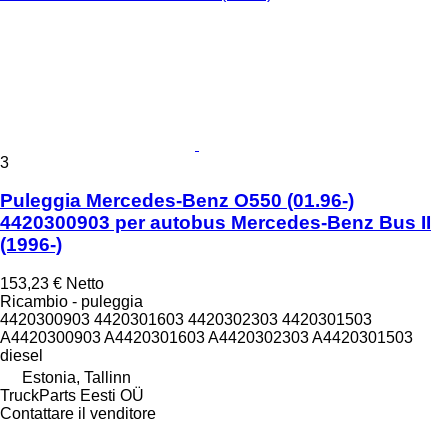
3
Puleggia Mercedes-Benz O550 (01.96-)
4420300903 per autobus Mercedes-Benz Bus II
(1996-)
153,23 €
Netto
Ricambio - puleggia
4420300903 4420301603 4420302303 4420301503
A4420300903 A4420301603 A4420302303 A4420301503
diesel
Estonia, Tallinn
TruckParts Eesti OÜ
Contattare il venditore