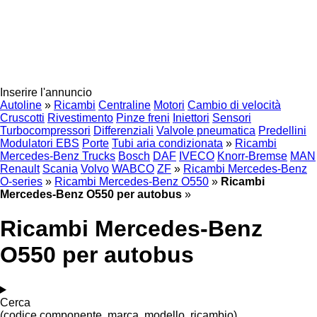
Inserire l'annuncio
Autoline
»
Ricambi
Centraline
Motori
Cambio di velocità
Cruscotti
Rivestimento
Pinze freni
Iniettori
Sensori
Turbocompressori
Differenziali
Valvole pneumatica
Predellini
Modulatori EBS
Porte
Tubi aria condizionata
»
Ricambi
Mercedes-Benz Trucks
Bosch
DAF
IVECO
Knorr-Bremse
MAN
Renault
Scania
Volvo
WABCO
ZF
»
Ricambi Mercedes-Benz
O-series
»
Ricambi Mercedes-Benz O550
»
Ricambi
Mercedes-Benz O550 per autobus
»
Ricambi Mercedes-Benz
O550 per autobus
Cerca
(codice componente, marca, modello, ricambio)