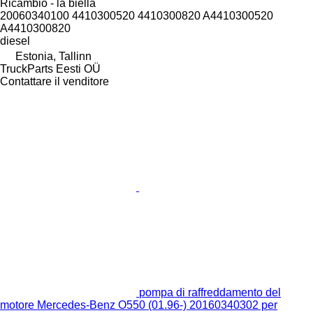
Ricambio - la biella
20060340100 4410300520 4410300820 A4410300520
A4410300820
diesel
Estonia, Tallinn
TruckParts Eesti OÜ
Contattare il venditore
pompa di raffreddamento del
motore Mercedes-Benz O550 (01.96-) 20160340302 per