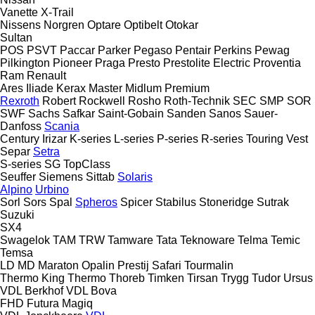
Vanette
X-Trail
Nissens
Norgren
Optare
Optibelt
Otokar
Sultan
POS
PSVT
Paccar
Parker
Pegaso
Pentair
Perkins
Pewag
Pilkington
Pioneer
Praga
Presto
Prestolite Electric
Proventia
Ram
Renault
Ares
Iliade
Kerax
Master
Midlum
Premium
Rexroth
Robert
Rockwell
Rosho
Roth-Technik
SEC
SMP
SOR
SWF
Sachs
Safkar
Saint-Gobain
Sanden
Sanos
Sauer-
Danfoss
Scania
Century
Irizar
K-series
L-series
P-series
R-series
Touring
Vest
Separ
Setra
S-series
SG
TopClass
Seuffer
Siemens
Sittab
Solaris
Alpino
Urbino
Sorl
Sors
Spal
Spheros
Spicer
Stabilus
Stoneridge
Sutrak
Suzuki
SX4
Swagelok
TAM
TRW
Tamware
Tata
Teknoware
Telma
Temic
Temsa
LD
MD
Maraton
Opalin
Prestij
Safari
Tourmalin
Thermo King
Thermo
Thoreb
Timken
Tirsan
Trygg
Tudor
Ursus
VDL Berkhof
VDL Bova
FHD
Futura
Magiq