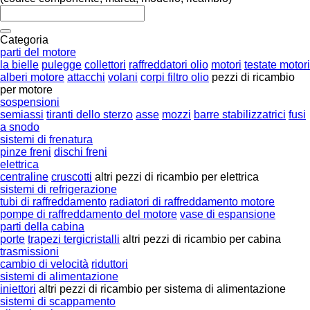
Categoria
parti del motore
la bielle
pulegge
collettori
raffreddatori olio
motori
testate motori
alberi motore
attacchi
volani
corpi filtro olio
pezzi di ricambio
per motore
sospensioni
semiassi
tiranti dello sterzo
asse
mozzi
barre stabilizzatrici
fusi
a snodo
sistemi di frenatura
pinze freni
dischi freni
elettrica
centraline
cruscotti
altri pezzi di ricambio per elettrica
sistemi di refrigerazione
tubi di raffreddamento
radiatori di raffreddamento motore
pompe di raffreddamento del motore
vase di espansione
parti della cabina
porte
trapezi tergicristalli
altri pezzi di ricambio per cabina
trasmissioni
cambio di velocità
riduttori
sistemi di alimentazione
iniettori
altri pezzi di ricambio per sistema di alimentazione
sistemi di scappamento