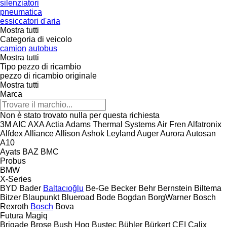
silenziatori
pneumatica
essiccatori d'aria
Mostra tutti
Categoria di veicolo
camion
autobus
Mostra tutti
Tipo pezzo di ricambio
pezzo di ricambio originale
Mostra tutti
Marca
Non è stato trovato nulla per questa richiesta
3M
AIC
AXA
Actia
Adams Thermal Systems
Air Fren
Alfatronix
Alfdex
Alliance
Allison
Ashok Leyland
Auger
Aurora
Autosan
A10
Ayats
BAZ
BMC
Probus
BMW
X-Series
BYD
Bader
Baltacıoğlu
Be-Ge
Becker
Behr
Bernstein
Biltema
Bitzer
Blaupunkt
Blueroad
Bode
Bogdan
BorgWarner
Bosch
Rexroth
Bosch
Bova
Futura
Magiq
Brigade
Brose
Bush Hog
Bustec
Bühler
Bürkert
CEI
Calix