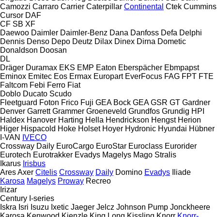
Camozzi
Carraro
Carrier
Caterpillar
Continental
Ctek
Cummins
Cursor
DAF
CF
SB
XF
Daewoo
Daimler
Daimler-Benz
Dana
Danfoss
Defa
Delphi
Dennis
Denso
Depo
Deutz
Dilax
Dinex
Dirna
Dometic
Donaldson
Doosan
DL
Dräger
Duramax
EKS
EMP
Eaton
Eberspächer
Ebmpapst
Eminox
Emitec
Eos
Ermax
Europart
EverFocus
FAG
FPT
FTE
Faltcom
Febi
Ferro
Fiat
Doblo
Ducato
Scudo
Fleetguard
Foton
Frico
Fuji
GEA Bock
GEA
GSR
GT
Gardner
Denver
Garrett
Grammer
Groeneveld
Grundfos
Grundig
HPI
Haldex
Hanover
Harting
Hella
Hendrickson
Hengst
Herion
Higer
Hispacold
Hoke
Holset
Hoyer
Hydronic
Hyundai
Hübner
I-VAN
IVECO
Crossway
Daily
EuroCargo
EuroStar
Euroclass
Eurorider
Eurotech
Eurotrakker
Evadys
Magelys
Mago
Stralis
Ikarus
Irisbus
Ares
Axer
Citelis
Crossway
Daily
Domino
Evadys
Iliade
Karosa
Magelys
Proway
Recreo
Irizar
Century
I-series
Iskra
Isri
Isuzu
Ixetic
Jaeger
Jelcz
Johnson Pump
Jonckheere
Karosa
Kenwood
Kienzle
King Long
Kissling
Knorr
Knorr-