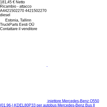
181,45 €
Netto
Ricambio - attacco
A4421502270 4421502270
diesel
Estonia, Tallinn
TruckParts Eesti OÜ
Contattare il venditore
iniettore Mercedes-Benz O550
(01.96-) KDEL80P33 per autobus Mercedes-Benz Bus II