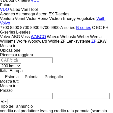
VDL Jonckheere
VDL
Futura
VDO
Valeo
Van Hool
A-series
Astromega
Astron
EX
T-series
Ventura
Verint
Victor Reinz
Victron Energy
Vogelsitze
Voith
Volvo
7700
8500
8700
8900
9700
9900
A-series
B-series
C
EC
FH
G-series
L-series
Volvo-ABG
Voss
WABCO
Waeco
Webasto
Weber
Wema
Williams
Wolfe
Woodward
Wölfle
ZF Lenksysteme
ZF
ZKW
Mostra tutti
Ubicazione
Ricerca a raggiera
Italia
Europa
Estonia
Polonia
Portogallo
Mostra tutti
Mostra tutti
Prezzo
–
Tipo dell'annuncio
vendita
dal produttore
leasing
credito
rata
permuta (scambio