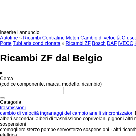
Inserire l'annuncio
Autoline
»
Ricambi
Centraline
Motori
Cambio di velocità
Crusco
Porte
Tubi aria condizionata
»
Ricambi ZF
Bosch
DAF
IVECO
Ricambi ZF dal Belgio
Cerca
(codice componente, marca, modello, ricambio)
Categoria
trasmissioni
cambio di velocità
ingranaggi del cambio
anelli sincronizzatori
alberi secondari
alberi di trasmissione
coprivolani
pignoni
altri
sospensioni
cremagliere sterzo
pompe servosterzo
sospensioni - altri ricam
elettrica