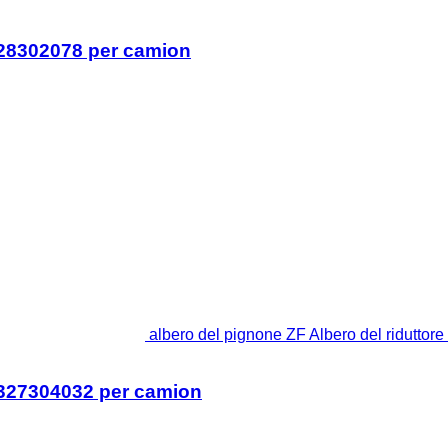
328302078 per camion
albero del pignone ZF Albero del ridutto
 1327304032 per camion