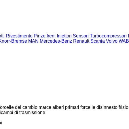
tti
Rivestimento
Pinze freni
Iniettori
Sensori
Turbocompressori
Knorr-Bremse
MAN
Mercedes-Benz
Renault
Scania
Volvo
WAB
forcelle del cambio marce
alberi primari
forcelle disinnesto frizi
 ricambi di trasmissione
bi