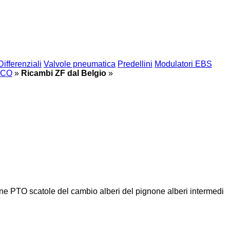
Differenziali
Valvole pneumatica
Predellini
Modulatori EBS
CO
»
Ricambi ZF dal Belgio
»
one
PTO
scatole del cambio
alberi del pignone
alberi intermedi