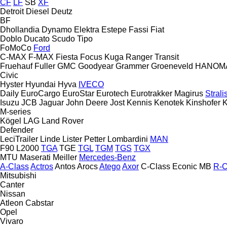
CF
LF
SB
XF
Detroit Diesel
Deutz
BF
Dhollandia
Dynamo
Elektra
Estepe
Fassi
Fiat
Doblo
Ducato
Scudo
Tipo
FoMoCo
Ford
C-MAX
F-MAX
Fiesta
Focus
Kuga
Ranger
Transit
Fruehauf
Fuller
GMC
Goodyear
Grammer
Groeneveld
HANOM
Civic
Hyster
Hyundai
Hyva
IVECO
Daily
EuroCargo
EuroStar
Eurotech
Eurotrakker
Magirus
Strali
Isuzu
JCB
Jaguar
John Deere
Jost
Kennis
Kenotek
Kinshofer
K
M-series
Kögel
LAG
Land Rover
Defender
LeciTrailer
Linde
Lister Petter
Lombardini
MAN
F90
L2000
TGA
TGE
TGL
TGM
TGS
TGX
MTU
Maserati
Meiller
Mercedes-Benz
A-Class
Actros
Antos
Arocs
Atego
Axor
C-Class
Econic
MB
R-C
Mitsubishi
Canter
Nissan
Atleon
Cabstar
Opel
Vivaro