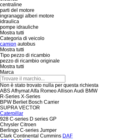
centraline
parti del motore
ingranaggi alberi motore
idraulica
pompe idrauliche
Mostra tutti
Categoria di veicolo
camion
autobus
Mostra tutti
Tipo pezzo di ricambio
pezzo di ricambio originale
Mostra tutti
Marca
Non è stato trovato nulla per questa richiesta
ABS
Afhymat
Alfa Romeo
Allison
Audi
BMW
R-Series
X-Series
BPW
Berliet
Bosch
Carrier
SUPRA
VECTOR
Caterpillar
928
C-series
D series
GP
Chrysler
Citroen
Berlingo
C-series
Jumper
Clark
Continental
Cummins
DAF