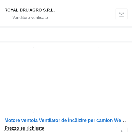
ROYAL DRU AGRO S.R.L.
Motore ventola Ventilator de Încălzire per camion Webasto pentru Volvo, Coduri OEM: 21068864, 22034150, 22720867, 20140152
Prezzo su richiesta