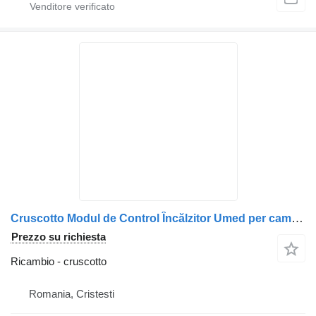
Cruscotto Modul de Control Încălzitor Umed per camion Webasto Volvo 70347582 2999281 5010393049 85339A 18
Prezzo su richiesta
Ricambio - cruscotto
Romania, Cristesti