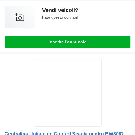
Vendi veicoli?
Fate questo con noi!
Inserire l'annuncio
Centralina Unitate de Control Scania pentru BW80/DW80 24V 1355370 per camion Webasto BW80, DW80