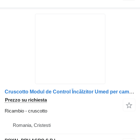
Cruscotto Modul de Control Încălzitor Umed per camion Webasto pentru Scania 46026A 46026B 82775A 1366184
Prezzo su richiesta
Ricambio - cruscotto
Romania, Cristesti