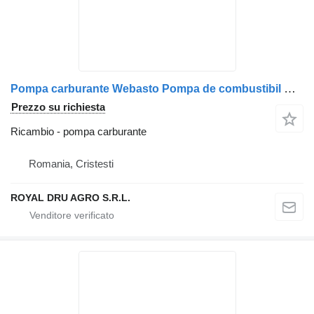
Pompa carburante Webasto Pompa de combustibil Webasto pentru încălzirea aerului per camion Volvo 20754617/20443898/20383402/1062375/3962331/8155315/1081278
Prezzo su richiesta
Ricambio - pompa carburante
Romania, Cristesti
ROYAL DRU AGRO S.R.L.