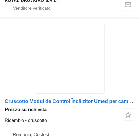
ROYAL DRU AGRO S.R.L.
Cruscotto Modul de Control Încălzitor Umed per camion Webasto pentru Volvo 70347582 2999281 5010393049 85339A-22
Prezzo su richiesta
Ricambio - cruscotto
Romania, Cristesti