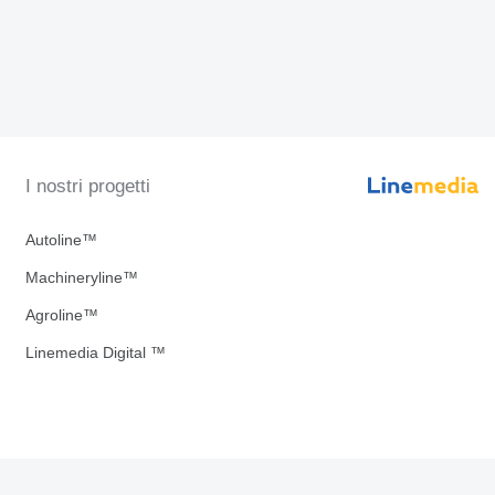
I nostri progetti
Autoline™
Machineryline™
Agroline™
Linemedia Digital ™