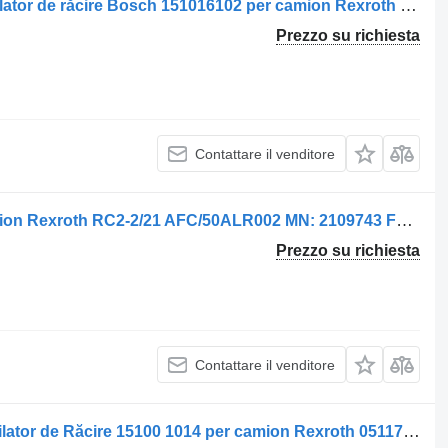
Motore idraulico Motor hidraulic ventilator de răcire Bosch 151016102 per camion Rexroth VDL 0511725605 AZMN 22-022UCB20PX S0077-15
Prezzo su richiesta
Contattare il venditore
Centralina Unitate de control per camion Rexroth RC2-2/21 AFC/50ALR002 MN: 2109743 FD: 10W09
Prezzo su richiesta
Contattare il venditore
Motore idraulico Motor Hidraulic Ventilator de Răcire 15100 1014 per camion Rexroth 0511725605 AZMN-22-022UCB20PX-S0077-14