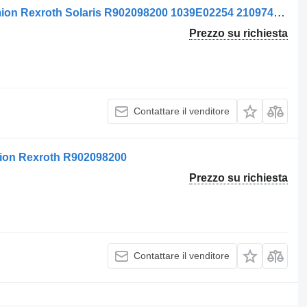
Centralina Unitate de Control per camion Rexroth Solaris R902098200 1039E02254 2109743 0126-036-070 0126036070 18
Prezzo su richiesta
Contattare il venditore
amion Rexroth R902098200
Prezzo su richiesta
Contattare il venditore