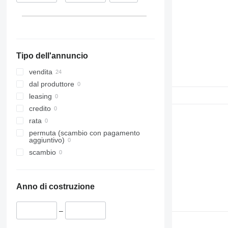
Danimarca
Vario
Lituania
Viano
Mostra tutti
Vito
Tipo dell'annuncio
vendita
dal produttore
leasing
credito
rata
permuta (scambio con pagamento
aggiuntivo)
scambio
Anno di costruzione
–