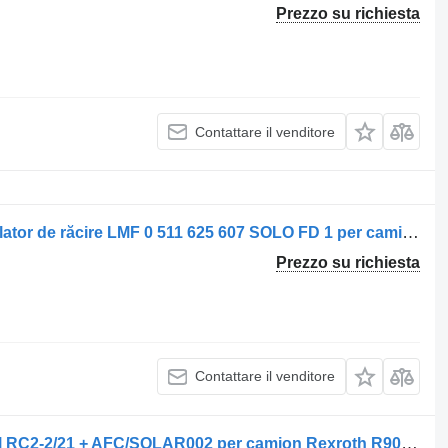
Prezzo su richiesta
Contattare il venditore
Motore idraulico Motor hidraulic ventilator de răcire LMF 0 511 625 607 SOLO FD 1 per camion Rexroth LMP 0511625 607
Prezzo su richiesta
Contattare il venditore
Centralina Rexroth Unitate de Control RC2-2/21 + AFC/SOLAR002 per camion Rexroth R902109743