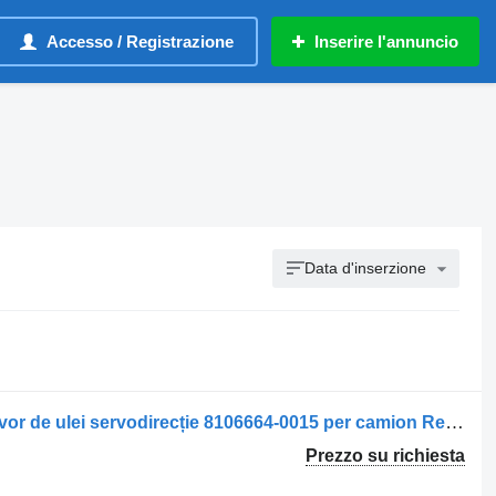
Accesso / Registrazione
Inserire l'annuncio
Data d'inserzione
Serbatoio servosterzo Rexroth Rezervor de ulei servodirecție 8106664-0015 per camion Rexroth TMP07010-G1210V501.1 R902651116
Prezzo su richiesta