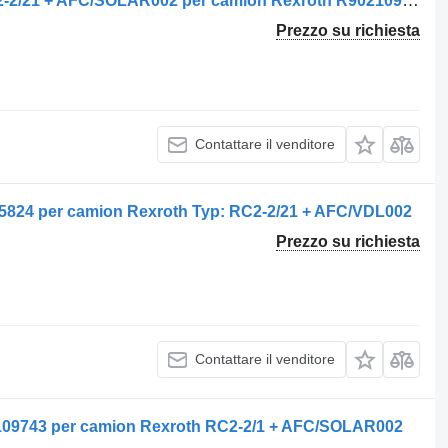
Centralina Unitate de control Typ:RC2-2/21 + AFC/SOLAR002 per camion Rexroth R902109743
Prezzo su richiesta
Contattare il venditore
35824 per camion Rexroth Typ: RC2-2/21 + AFC/VDL002
Prezzo su richiesta
Contattare il venditore
 2109743 per camion Rexroth RC2-2/1 + AFC/SOLAR002